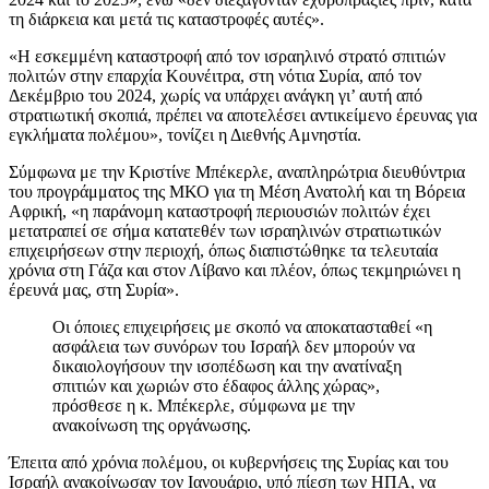
τη διάρκεια και μετά τις καταστροφές αυτές».
«Η εσκεμμένη καταστροφή από τον ισραηλινό στρατό σπιτιών
πολιτών στην επαρχία Κουνέιτρα, στη νότια Συρία, από τον
Δεκέμβριο του 2024, χωρίς να υπάρχει ανάγκη γι’ αυτή από
στρατιωτική σκοπιά, πρέπει να αποτελέσει αντικείμενο έρευνας για
εγκλήματα πολέμου», τονίζει η Διεθνής Αμνηστία.
Σύμφωνα με την Κριστίνε Μπέκερλε, αναπληρώτρια διευθύντρια
του προγράμματος της ΜΚΟ για τη Μέση Ανατολή και τη Βόρεια
Αφρική, «η παράνομη καταστροφή περιουσιών πολιτών έχει
μετατραπεί σε σήμα κατατεθέν των ισραηλινών στρατιωτικών
επιχειρήσεων στην περιοχή, όπως διαπιστώθηκε τα τελευταία
χρόνια στη Γάζα και στον Λίβανο και πλέον, όπως τεκμηριώνει η
έρευνά μας, στη Συρία».
Οι όποιες επιχειρήσεις με σκοπό να αποκατασταθεί «η
ασφάλεια των συνόρων του Ισραήλ δεν μπορούν να
δικαιολογήσουν την ισοπέδωση και την ανατίναξη
σπιτιών και χωριών στο έδαφος άλλης χώρας»,
πρόσθεσε η κ. Μπέκερλε, σύμφωνα με την
ανακοίνωση της οργάνωσης.
Έπειτα από χρόνια πολέμου, οι κυβερνήσεις της Συρίας και του
Ισραήλ ανακοίνωσαν τον Ιανουάριο, υπό πίεση των ΗΠΑ, να