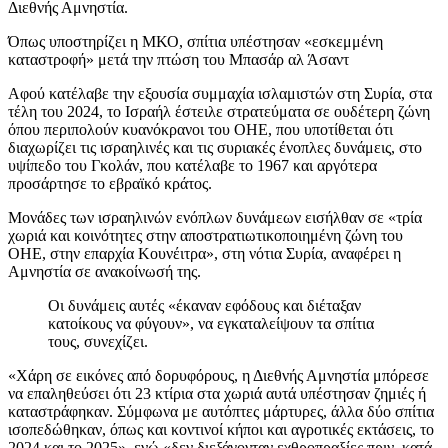
Διεθνής Αμνηστία.
Όπως υποστηρίζει η ΜΚΟ, σπίτια υπέστησαν «εσκεμμένη
καταστροφή» μετά την πτώση του Μπασάρ αλ Άσαντ
Αφού κατέλαβε την εξουσία συμμαχία ισλαμιστών στη Συρία, στα
τέλη του 2024, το Ισραήλ έστειλε στρατεύματα σε ουδέτερη ζώνη
όπου περιπολούν κυανόκρανοι του ΟΗΕ, που υποτίθεται ότι
διαχωρίζει τις ισραηλινές και τις συριακές ένοπλες δυνάμεις, στο
υψίπεδο του Γκολάν, που κατέλαβε το 1967 και αργότερα
προσάρτησε το εβραϊκό κράτος.
Μονάδες των ισραηλινών ενόπλων δυνάμεων εισήλθαν σε «τρία
χωριά και κοινότητες στην αποστρατιωτικοποιημένη ζώνη του
ΟΗΕ, στην επαρχία Κουνέιτρα», στη νότια Συρία, αναφέρει η
Αμνηστία σε ανακοίνωσή της.
Οι δυνάμεις αυτές «έκαναν εφόδους και διέταξαν
κατοίκους να φύγουν», να εγκαταλείψουν τα σπίτια
τους, συνεχίζει.
«Χάρη σε εικόνες από δορυφόρους, η Διεθνής Αμνηστία μπόρεσε
να επαληθεύσει ότι 23 κτίρια στα χωριά αυτά υπέστησαν ζημιές ή
καταστράφηκαν. Σύμφωνα με αυτόπτες μάρτυρες, άλλα δύο σπίτια
ισοπεδώθηκαν, όπως και κοντινοί κήποι και αγροτικές εκτάσεις, το
2024 και το 2025», ενώ «δεν διεξάγονταν εχθροπραξίες πριν, κατά