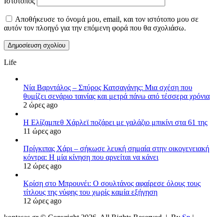
Ιστότοπος
Αποθήκευσε το όνομά μου, email, και τον ιστότοπο μου σε
αυτόν τον πλοηγό για την επόμενη φορά που θα σχολιάσω.
Life
Νία Βαρντάλος – Σπύρος Κατσαγάνης: Μια σχέση που
θυμίζει σενάριο ταινίας και μετρά πάνω από τέσσερα χρόνια
2 ώρες ago
Η Ελίζαμπεθ Χάρλεϊ ποζάρει με γαλάζιο μπικίνι στα 61 της
11 ώρες ago
Πρίγκιπας Χάρι – σήκωσε λευκή σημαία στην οικογενειακή
κόντρα: Η μία κίνηση που αρνείται να κάνει
12 ώρες ago
Κρίση στο Μπρουνέι: Ο σουλτάνος αφαίρεσε όλους τους
τίτλους της νύφης του χωρίς καμία εξήγηση
12 ώρες ago