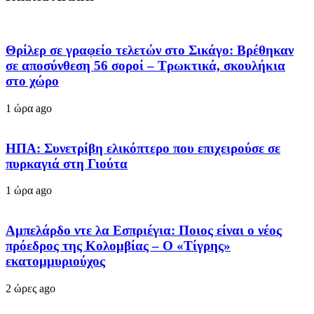
Θρίλερ σε γραφείο τελετών στο Σικάγο: Βρέθηκαν
σε αποσύνθεση 56 σοροί – Τρωκτικά, σκουλήκια
στο χώρο
1 ώρα ago
ΗΠΑ: Συνετρίβη ελικόπτερο που επιχειρούσε σε
πυρκαγιά στη Γιούτα
1 ώρα ago
Αμπελάρδο ντε λα Εσπριέγια: Ποιος είναι ο νέος
πρόεδρος της Κολομβίας – Ο «Τίγρης»
εκατομμυριούχος
2 ώρες ago