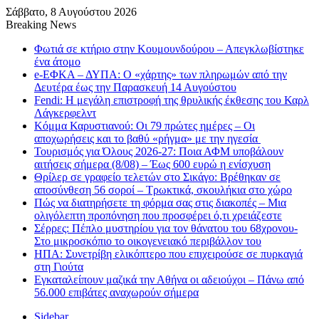
Σάββατο, 8 Αυγούστου 2026
Breaking News
Φωτιά σε κτήριο στην Κουμουνδούρου – Απεγκλωβίστηκε
ένα άτομο
e-ΕΦΚΑ – ΔΥΠΑ: Ο «χάρτης» των πληρωμών από την
Δευτέρα έως την Παρασκευή 14 Αυγούστου
Fendi: Η μεγάλη επιστροφή της θρυλικής έκθεσης του Καρλ
Λάγκερφελντ
Κόμμα Καρυστιανού: Οι 79 πρώτες ημέρες – Οι
αποχωρήσεις και το βαθύ «ρήγμα» με την ηγεσία
Τουρισμός για Όλους 2026-27: Ποια ΑΦΜ υποβάλουν
αιτήσεις σήμερα (8/08) – Έως 600 ευρώ η ενίσχυση
Θρίλερ σε γραφείο τελετών στο Σικάγο: Βρέθηκαν σε
αποσύνθεση 56 σοροί – Τρωκτικά, σκουλήκια στο χώρο
Πώς να διατηρήσετε τη φόρμα σας στις διακοπές – Μια
ολιγόλεπτη προπόνηση που προσφέρει ό,τι χρειάζεστε
Σέρρες: Πέπλο μυστηρίου για τον θάνατου του 68χρονου-
Στο μικροσκόπιο το οικογενειακό περιβάλλον του
ΗΠΑ: Συνετρίβη ελικόπτερο που επιχειρούσε σε πυρκαγιά
στη Γιούτα
Εγκαταλείπουν μαζικά την Αθήνα οι αδειούχοι – Πάνω από
56.000 επιβάτες αναχωρούν σήμερα
Sidebar