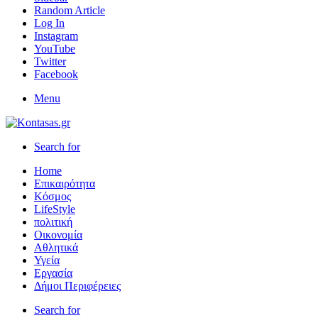
Random Article
Log In
Instagram
YouTube
Twitter
Facebook
Menu
Search for
Home
Επικαιρότητα
Κόσμος
LifeStyle
πολιτική
Οικονομία
Αθλητικά
Υγεία
Εργασία
Δήμοι Περιφέρειες
Search for