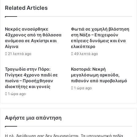
Related Articles
Νεκρός ανασύρθηκε
Φωτιά σε χαμηλή βλάστηση
43χρονος από τη θάλασσα
στη Νάξο – Επιχειρούν
ανάμεσα σε Αγκίστρι και
επίγειες δυνάμεις και ένα
Αίγινα
ελικόπτερο
21 λεπτά ago
49 λεπτά ago
Τραγωδία στην Πάρο:
Καστοριά: Νεκρή
Πνίγηκε 4χρονο παιδί σε
μεγαλόσωμη αρκούδα,
πισίνα – Προσήχθησαν
πιθανόν από πυροβολισμό
ιδιοκτήτης και γονείς
1 ώρα ago
1 ώρα ago
Αφήστε μια απάντηση
Η ηλ. διεύθυνση σας δεν δημοσιεύεται.
Τα υποχρεωτικά πεδία