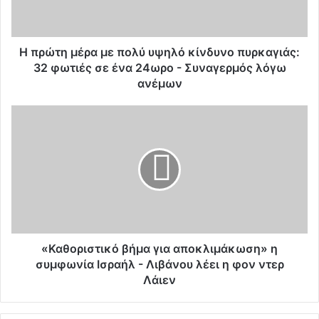
l
a
d
d
Η πρώτη μέρα με πολύ υψηλό κίνδυνο πυρκαγιάς:
r
32 φωτιές σε ένα 24ωρο - Συναγερμός λόγω
e
ανέμων
s
s
«Καθοριστικό βήμα για αποκλιμάκωση» η
συμφωνία Ισραήλ - Λιβάνου λέει η φον ντερ
Λάιεν