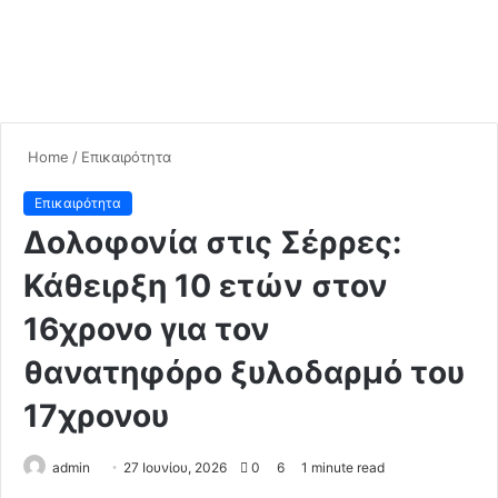
Home
/
Επικαιρότητα
Επικαιρότητα
Δολοφονία στις Σέρρες:
Κάθειρξη 10 ετών στον
16χρονο για τον
θανατηφόρο ξυλοδαρμό του
17χρονου
admin
S
27 Ιουνίου, 2026
0
6
1 minute read
e