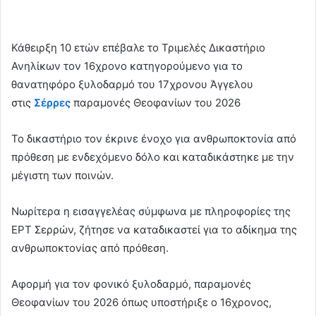
n
d
Κάθειρξη 10 ετών επέβαλε το Τριμελές Δικαστήριο
a
Ανηλίκων τον 16χρονο κατηγορούμενο για το
n
e
θανατηφόρο ξυλοδαρμό του 17χρονου Άγγελου
m
στις
Σέρρες
παραμονές Θεοφανίων του 2026
a
i
Το δικαστήριο τον έκρινε ένοχο για ανθρωποκτονία από
l
πρόθεση με ενδεχόμενο δόλο και καταδικάστηκε με την
μέγιστη των ποινών.
Νωρίτερα η εισαγγελέας σύμφωνα με πληροφορίες της
ΕΡΤ Σερρών, ζήτησε να καταδικαστεί για το αδίκημα της
ανθρωποκτονίας από πρόθεση.
Αφορμή για τον φονικό ξυλοδαρμό, παραμονές
Θεοφανίων του 2026 όπως υποστήριξε ο 16χρονος,