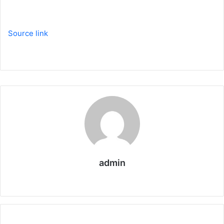
Source link
admin
W
e
b
s