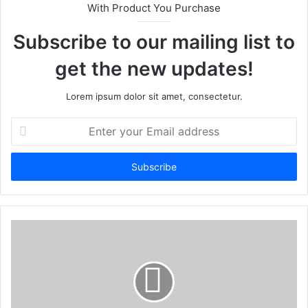
i
With Product You Purchase
t
Subscribe to our mailing list to
e
get the new updates!
Lorem ipsum dolor sit amet, consectetur.
E
n
t
e
r
y
o
u
r
E
m
a
i