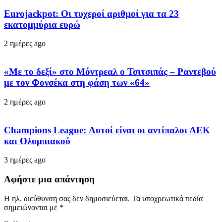
Eurojackpot: Οι τυχεροί αριθμοί για τα 23
εκατoμμύρια ευρώ
2 ημέρες ago
«Με το δεξί» στο Μόντρεαλ ο Τσιτσιπάς – Ραντεβού
με τον Φονσέκα στη φάση των «64»
2 ημέρες ago
Champions League: Αυτοί είναι οι αντίπαλοι ΑΕΚ
και Ολυμπιακού
3 ημέρες ago
Αφήστε μια απάντηση
Η ηλ. διεύθυνση σας δεν δημοσιεύεται.
Τα υποχρεωτικά πεδία
σημειώνονται με
*