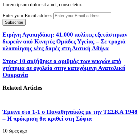
Lorem ipsum dolor sit amet, consectetur.
Enter your Email address
Ειρήνη Αγαπηδάκη: 41.000 πολίτες εξετάστηκαν
δωρεάν από Κινητές Ομάδες Υγείας – Σε τροχιά
υλοποίησης νέες δομές στη Δυτική Αθήνα
Στους 10 αυξήθηκε ο αριθμός των νεκρών από
χτύπημα σε σχολείο στην κατεχόμενη Ανατολική
Ουκρανία
Related Articles
Έμεινε στο 1-1 ο Παναθηναϊκός με την ΤΣΣΚΑ 1948
– Η πρόκριση θα κριθεί στη Σόφια
10 ώρες ago