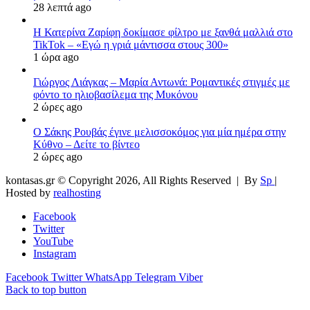
28 λεπτά ago
Η Κατερίνα Ζαρίφη δοκίμασε φίλτρο με ξανθά μαλλιά στο
TikTok – «Εγώ η γριά μάντισσα στους 300»
1 ώρα ago
Γιώργος Λιάγκας – Μαρία Αντωνά: Ρομαντικές στιγμές με
φόντο το ηλιοβασίλεμα της Μυκόνου
2 ώρες ago
Ο Σάκης Ρουβάς έγινε μελισσοκόμος για μία ημέρα στην
Κύθνο – Δείτε το βίντεο
2 ώρες ago
kontasas.gr © Copyright 2026, All Rights Reserved |
By
Sp
|
Hosted by
realhosting
Facebook
Twitter
YouTube
Instagram
Facebook
Twitter
WhatsApp
Telegram
Viber
Back to top button