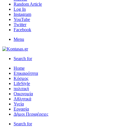
Random Article
Log In
Instagram
YouTube
Twitter
Facebook
Menu
Search for
Home
Επικαιρότητα
Κόσμος
LifeStyle
πολιτική
Οικονομία
Αθλητικά
Υγεία
Εργασία
Δήμοι Περιφέρειες
Search for