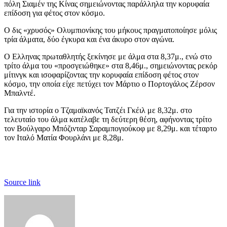
πόλη Σιαμέν της Κίνας σημειώνοντας παράλληλα την κορυφαία
επίδοση για φέτος στον κόσμο.
Ο δις «χρυσός» Ολυμπιονίκης του μήκους πραγματοποίησε μόλις
τρία άλματα, δύο έγκυρα και ένα άκυρο στον αγώνα.
Ο Ελληνας πρωταθλητής ξεκίνησε με άλμα στα 8,37μ., ενώ στο
τρίτο άλμα του «προσγειώθηκε» στα 8,46μ., σημειώνοντας ρεκόρ
μίτινγκ και ισοφαρίζοντας την κορυφαία επίδοση φέτος στον
κόσμο, την οποία είχε πετύχει τον Μάρτιο ο Πορτογάλος Ζέρσον
Μπαλντέ.
Για την ιστορία ο Τζαμαϊκανός Τατζέι Γκέιλ με 8,32μ. στο
τελευταίο του άλμα κατέλαβε τη δεύτερη θέση, αφήνοντας τρίτο
τον Βούλγαρο Μπόζινταρ Σαραμπογιούκοφ με 8,29μ. και τέταρτο
τον Ιταλό Ματία Φουρλάνι με 8,28μ.
Source link