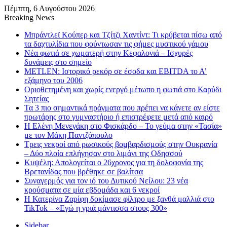
Πέμπτη, 6 Αυγούστου 2026
Breaking News
Μπράντλεϊ Κούπερ και Τζίτζι Χαντίντ: Τι κρύβεται πίσω από
τα δαχτυλίδια που φούντωσαν τις φήμες μυστικού γάμου
Νέα φωτιά σε χωματερή στην Κεφαλονιά – Ισχυρές
δυνάμεις στο σημείο
METLEN: Ιστορικό ρεκόρ σε έσοδα και EBITDA το Α’
εξάμηνο του 2006
Οριοθετημένη και χωρίς ενεργό μέτωπο η φωτιά στο Καρύδι
Σητείας
Τα 3 πιο σημαντικά πράγματα που πρέπει να κάνετε αν είστε
πρωτάρης στο γυμναστήριο ή επιστρέφετε μετά από καιρό
Η Ελένη Μενεγάκη στο Φισκάρδο – Το γεύμα στην «Τασία»
με τον Μάκη Παντζόπουλο
Τρεις νεκροί από ρωσικούς βομβαρδισμούς στην Ουκρανία
– Δύο πλοία επλήγησαν στο λιμάνι της Οδησσού
Κυψέλη: Απολογείται ο 26χρονος για τη δολοφονία της
Βρετανίδας που βρέθηκε σε βαλίτσα
Συναγερμός για τον ιό του Δυτικού Νείλου: 23 νέα
κρούσματα σε μία εβδομάδα και 6 νεκροί
Η Κατερίνα Ζαρίφη δοκίμασε φίλτρο με ξανθά μαλλιά στο
TikTok – «Εγώ η γριά μάντισσα στους 300»
Sidebar