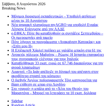
Σάββατο, 8 Αυγούστου 2026
Breaking News
Μόνιμοι διορισμοί εκπαιδευτικών – Υποβολή αιτήσεων
μέχρι τις 10 Αυγούστου
Νέα ψηφιακή πλατφόρμα myAGRO για υποβολή Ενιαίας
Αίτησης Ενίσχυσης από την ΑΑΔΕ
e-ΕΦΚΑ: Πότε θα καταβληθούν οι συντάξεις Σεπτεμβρίου –
Οι ημερομηνίες ανά ταμείο
Πότε λήγουν τα προγράμματα «Ανακαίνιση Κατοικίας» και
«Σπίτι μου ΙΙ»
Η Ελίζαμπεθ Χάρλεϊ ποζάρει με γαλάζιο μπικίνι στα 61 της
Ανοικτός πόλεμος Μαδρίτης – Ρώμης: Η Ισπανία επαναφέρει
τους συνοριακούς ελέγχους για τους Ιταλούς
Καταβλήθηκαν 33 εκατ. ευρώ σε 67.746 δικαιούχους για την
αγορά λιπασμάτων
Αραγτσί: «Το Ιράν απέδειξε τη δύναμή του απέναντι στον
ακριβότερο στρατό του κόσμου»
Ο διεθνής Άγγλος ποδοσφαιριστής Τόνι κατηγορείται για
βίαιη επίθεση σε μπαρ στο Λονδίνο
Στο «σφυρί» η μπάλα από το «Χέρι του Θεού» του
Μαραντόνα – Μπορεί να ξεπεράσει τα 10 εκατ. δολάρια
Sidebar
Random Article