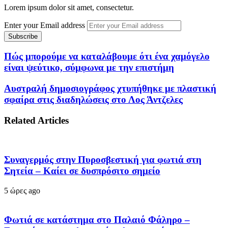
Lorem ipsum dolor sit amet, consectetur.
Enter your Email address
Πώς μπορούμε να καταλάβουμε ότι ένα χαμόγελο
είναι ψεύτικο, σύμφωνα με την επιστήμη
Αυστραλή δημοσιογράφος χτυπήθηκε με πλαστική
σφαίρα στις διαδηλώσεις στο Λος Άντζελες
Related Articles
Συναγερμός στην Πυροσβεστική για φωτιά στη
Σητεία – Καίει σε δυσπρόσιτο σημείο
5 ώρες ago
Φωτιά σε κατάστημα στο Παλαιό Φάληρο –