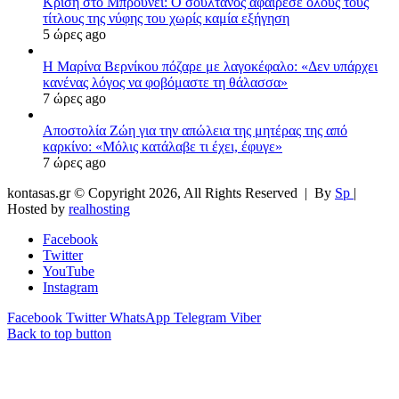
Κρίση στο Μπρουνέι: Ο σουλτάνος αφαίρεσε όλους τους
τίτλους της νύφης του χωρίς καμία εξήγηση
5 ώρες ago
Η Μαρίνα Βερνίκου πόζαρε με λαγοκέφαλο: «Δεν υπάρχει
κανένας λόγος να φοβόμαστε τη θάλασσα»
7 ώρες ago
Αποστολία Ζώη για την απώλεια της μητέρας της από
καρκίνο: «Μόλις κατάλαβε τι έχει, έφυγε»
7 ώρες ago
kontasas.gr © Copyright 2026, All Rights Reserved |
By
Sp
|
Hosted by
realhosting
Facebook
Twitter
YouTube
Instagram
Facebook
Twitter
WhatsApp
Telegram
Viber
Back to top button