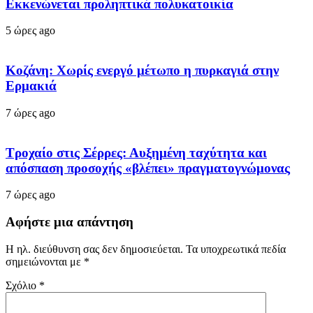
Εκκενώνεται προληπτικά πολυκατοικία
5 ώρες ago
Κοζάνη: Χωρίς ενεργό μέτωπο η πυρκαγιά στην
Ερμακιά
7 ώρες ago
Τροχαίο στις Σέρρες: Αυξημένη ταχύτητα και
απόσπαση προσοχής «βλέπει» πραγματογνώμονας
7 ώρες ago
Αφήστε μια απάντηση
Η ηλ. διεύθυνση σας δεν δημοσιεύεται.
Τα υποχρεωτικά πεδία
σημειώνονται με
*
Σχόλιο
*