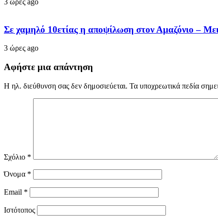
3 ώρες ago
Σε χαμηλό 10ετίας η αποψίλωση στον Αμαζόνιο – Με
3 ώρες ago
Αφήστε μια απάντηση
Η ηλ. διεύθυνση σας δεν δημοσιεύεται.
Τα υποχρεωτικά πεδία σημε
Σχόλιο
*
Όνομα
*
Email
*
Ιστότοπος