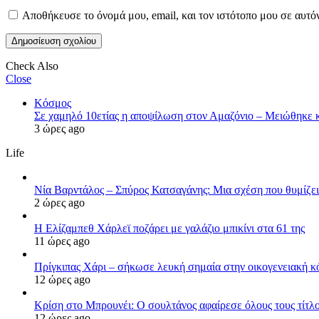
Αποθήκευσε το όνομά μου, email, και τον ιστότοπο μου σε αυτό
Check Also
Close
Κόσμος
Σε χαμηλό 10ετίας η αποψίλωση στον Αμαζόνιο – Μειώθηκε 
3 ώρες ago
Life
Νία Βαρντάλος – Σπύρος Κατσαγάνης: Μια σχέση που θυμίζει 
2 ώρες ago
Η Ελίζαμπεθ Χάρλεϊ ποζάρει με γαλάζιο μπικίνι στα 61 της
11 ώρες ago
Πρίγκιπας Χάρι – σήκωσε λευκή σημαία στην οικογενειακή κόν
12 ώρες ago
Κρίση στο Μπρουνέι: Ο σουλτάνος αφαίρεσε όλους τους τίτλο
12 ώρες ago