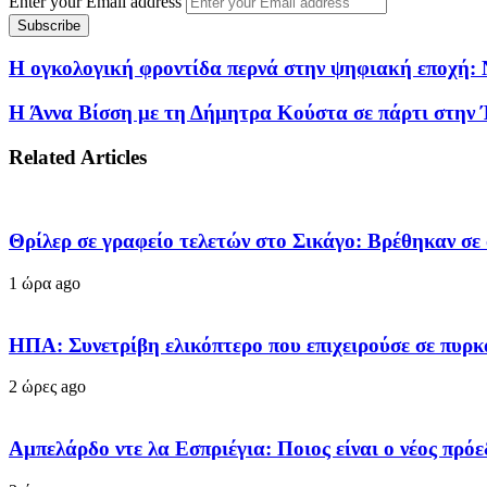
Enter your Email address
Η ογκολογική φροντίδα περνά στην ψηφιακή εποχή: Ν
Η Άννα Βίσση με τη Δήμητρα Κούστα σε πάρτι στην Ί
Related Articles
Θρίλερ σε γραφείο τελετών στο Σικάγο: Βρέθηκαν σε
1 ώρα ago
ΗΠΑ: Συνετρίβη ελικόπτερο που επιχειρούσε σε πυρκ
2 ώρες ago
Αμπελάρδο ντε λα Εσπριέγια: Ποιος είναι ο νέος πρ