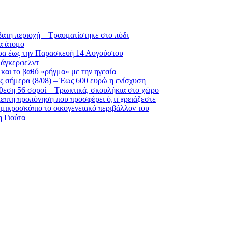
βατη περιοχή – Τραυματίστηκε στο πόδι
α άτομο
ρα έως την Παρασκευή 14 Αυγούστου
Λάγκερφελντ
και το βαθύ «ρήγμα» με την ηγεσία
ς σήμερα (8/08) – Έως 600 ευρώ η ενίσχυση
θεση 56 σοροί – Τρωκτικά, σκουλήκια στο χώρο
λεπτη προπόνηση που προσφέρει ό,τι χρειάζεστε
 μικροσκόπιο το οικογενειακό περιβάλλον του
η Γιούτα