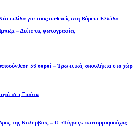
έα σελίδα για τους ασθενείς στη Βόρεια Ελλάδα
μπιζα – Δείτε τις φωτογραφίες
 αποσύνθεση 56 σοροί – Τρωκτικά, σκουλήκια στο χώρ
αγιά στη Γιούτα
όεδρος της Κολομβίας – Ο «Τίγρης» εκατομμυριούχος