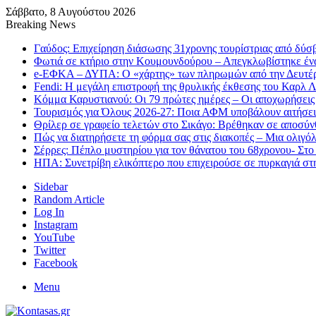
Σάββατο, 8 Αυγούστου 2026
Breaking News
Γαύδος: Επιχείρηση διάσωσης 31χρονης τουρίστριας από δύσ
Φωτιά σε κτήριο στην Κουμουνδούρου – Απεγκλωβίστηκε έν
e-ΕΦΚΑ – ΔΥΠΑ: Ο «χάρτης» των πληρωμών από την Δευτέ
Fendi: Η μεγάλη επιστροφή της θρυλικής έκθεσης του Καρλ 
Κόμμα Καρυστιανού: Οι 79 πρώτες ημέρες – Οι αποχωρήσεις 
Τουρισμός για Όλους 2026-27: Ποια ΑΦΜ υποβάλουν αιτήσει
Θρίλερ σε γραφείο τελετών στο Σικάγο: Βρέθηκαν σε αποσύν
Πώς να διατηρήσετε τη φόρμα σας στις διακοπές – Μια ολιγό
Σέρρες: Πέπλο μυστηρίου για τον θάνατου του 68χρονου- Στο
ΗΠΑ: Συνετρίβη ελικόπτερο που επιχειρούσε σε πυρκαγιά στ
Sidebar
Random Article
Log In
Instagram
YouTube
Twitter
Facebook
Menu