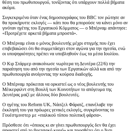
θέση του πρωθυπουργού, τονίζοντας ότι υπάρχουν πολλά βήματα
ακόμα.
Συγκεκριμένα όταν ένας δημοσιογράφος του BBC τον ρώτησε αν
θα προκήρυττε εκλογές — κάτι που θα μπορούσε να κάνει μόνο αν
γινόταν ηγέτης του Εργατικού Κόμματος — ο Μπέρναμ απάντησε:
«Προτρέχετε αρκετά βήματα μπροστά».
Ο Μπέρναμ είναι ο μόνος βουλευτής μέχρι στιγμής που έχει
επιβεβαιώσει ότι θα συμμετάσχει στον αγώνα για την ηγεσία, ενώ
οι υποψηφιότητες πρέπει να υποβληθούν έως τα μέσα Ιουλίου.
Ο Κιρ Στάρμερ ανακοίνωσε νωρίτερα τη Δευτέρα (22/6) την
παραίτηση του από την ηγεσία των Εργατικών αλλά και από την
πρωθυπουργία ανοίγοντας την κούρσα διαδοχής.
Ο Μπέρναμ πρόκειται να ορκιστεί ως ο νέος βουλευτής του
Μέικερφιλντ στη Βουλή των Κοινοτήτων το απόγευμα της
Δευτέρας μαζί με άλλους δύο βουλευτές.
Ο ηγέτης του Reform UK, Νάιτζελ Φάρατζ, επανέλαβε την
έκκλησή του για πρόωρες γενικές εκλογές, συγκρίνοντας το
Γουέστμινστερ με «ιταλικού τύπου πολιτική φάρσα».
Πρόσθεσε ότι «όποιος κι αν γίνει πρωθυπουργός δεν θα έχει
ψηφιστεί από το βρετανικό κοινό» και προσθέτει ότι ο Άντι