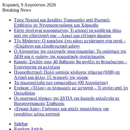
Κυριακή, 9 Αυγούστου 2026
Breaking News
Τρεις Νεκροί και Δεκάδες Τραυματίες από Ρωσικές
Επιθέσεις σε Ντνιπροπετρόφσκ και Χάρκοβο
Είστε συνέχεια κουρασμένοι; Τι μπορεί να κρύβεται πίσω
από την εξάντλησή σας – Αρκεί μια εξέταση αίματος
Τζο Μπάιντεν: Ο καρκίνος έχει κάνει μετάσταση στα οστά –
«Επώδυνη και εξουθενωτική μάχη»
Ο Αύγουστος της εκλογικής προετοιμασίας: Το ορόσημο της
ΔΕΘ και η «μάχη» της κομματικής συσπείρωσης
Καιρός: Σχεδόν τους 40 βαθμούς θα αγγίξει το θερμόμετρο –
Ενισχύονται τα μελτέμια
Πυροσβεστική: Πολύ υψηλός κίνδυνος σήμερα (9/08) σε
Αττική και άλλες 15 περιοχές της χώρας
Τα πρωτοσέλιδα των εφημερίδων (09 Αυγούστου)
Ενοίκια: «Τέλος» οι πληρωμές με μετρητά – Τι ισχύει από 1η
Οκτωβρίου
Οι οριστικοί πίνακες της ΔΥΠΑ για δωρεάν φιλοξενία σε
Βρεφονηπιακούς Σταθμούς
«Ergani App»: Γρήγορες και απλές προσλήψεις για
εργοδότες μέσω κινητού
Sidebar
Random Article