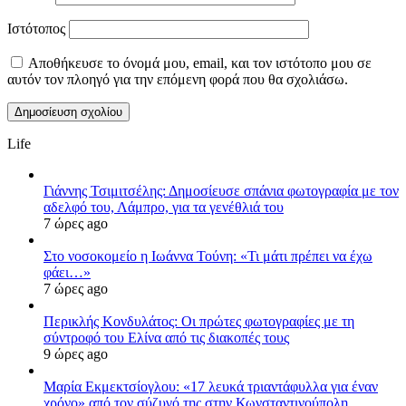
Ιστότοπος
Αποθήκευσε το όνομά μου, email, και τον ιστότοπο μου σε
αυτόν τον πλοηγό για την επόμενη φορά που θα σχολιάσω.
Life
Γιάννης Τσιμιτσέλης: Δημοσίευσε σπάνια φωτογραφία με τον
αδελφό του, Λάμπρο, για τα γενέθλιά του
7 ώρες ago
Στο νοσοκομείο η Ιωάννα Τούνη: «Τι μάτι πρέπει να έχω
φάει…»
7 ώρες ago
Περικλής Κονδυλάτος: Οι πρώτες φωτογραφίες με τη
σύντροφό του Ελίνα από τις διακοπές τους
9 ώρες ago
Μαρία Εκμεκτσίογλου: «17 λευκά τριαντάφυλλα για έναν
χρόνο» από τον σύζυγό της στην Κωνσταντινούπολη