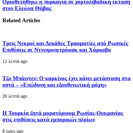
Οριοθετήθηκε η πυρκαγιά σε χορτολιβαδική έκταση
στον Ελεώνα Θήβας
Related Articles
Τρεις Νεκροί και Δεκάδες Τραυματίες από Ρωσικές
Επιθέσεις σε Ντνιπροπετρόφσκ και Χάρκοβο
12 λεπτά ago
Τζο Μπάιντεν: Ο καρκίνος έχει κάνει μετάσταση στα
οστά – «Επώδυνη και εξουθενωτική μάχη»
26 λεπτά ago
Η Τουρκία ζητά μορατόριουμ Ρωσίας-Ουκρανίας
στις επιθέσεις κατά εμπορικών πλοίων
8 ώρες ago