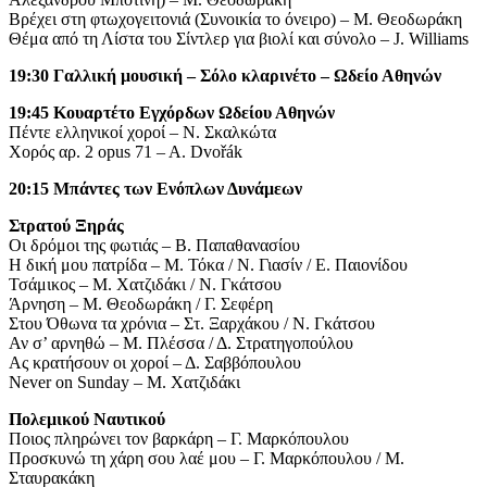
Βρέχει στη φτωχογειτονιά (Συνοικία το όνειρο) – Μ. Θεοδωράκη
Θέμα από τη Λίστα του Σίντλερ για βιολί και σύνολο – J. Williams
19:30 Γαλλική μουσική – Σόλο κλαρινέτο – Ωδείο Αθηνών
19:45 Κουαρτέτο Εγχόρδων Ωδείου Αθηνών
Πέντε ελληνικοί χοροί – Ν. Σκαλκώτα
Χορός αρ. 2 opus 71 – A. Dvořák
20:15 Μπάντες των Ενόπλων Δυνάμεων
Στρατού Ξηράς
Οι δρόμοι της φωτιάς – Β. Παπαθανασίου
Η δική μου πατρίδα – M. Τόκα / Ν. Γιασίν / Ε. Παιονίδου
Τσάμικος – Μ. Χατζιδάκι / Ν. Γκάτσου
Άρνηση – Μ. Θεοδωράκη / Γ. Σεφέρη
Στου Όθωνα τα χρόνια – Στ. Ξαρχάκου / Ν. Γκάτσου
Αν σ’ αρνηθώ – Μ. Πλέσσα / Δ. Στρατηγοπούλου
Ας κρατήσουν οι χοροί – Δ. Σαββόπουλου
Never on Sunday – Μ. Χατζιδάκι
Πολεμικού Ναυτικού
Ποιος πληρώνει τον βαρκάρη – Γ. Μαρκόπουλου
Προσκυνώ τη χάρη σου λαέ μου – Γ. Μαρκόπουλου / Μ.
Σταυρακάκη