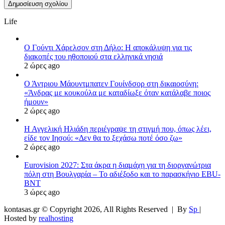
Life
Ο Γούντι Χάρελσον στη Δήλο: Η αποκάλυψη για τις
διακοπές του ηθοποιού στα ελληνικά νησιά
2 ώρες ago
Ο Άντριου Μάουντμπατεν Γουίνδσορ στη δικαιοσύνη:
«Άνδρας με κουκούλα με καταδίωξε όταν κατάλαβε ποιος
ήμουν»
2 ώρες ago
Η Αγγελική Ηλιάδη περιέγραψε τη στιγμή που, όπως λέει,
είδε τον Ιησού: «Δεν θα το ξεχάσω ποτέ όσο ζω»
2 ώρες ago
Eurovision 2027: Στα άκρα η διαμάχη για τη διοργανώτρια
πόλη στη Βουλγαρία – Το αδιέξοδο και το παρασκήνιο EBU-
BNT
3 ώρες ago
kontasas.gr © Copyright 2026, All Rights Reserved |
By
Sp
|
Hosted by
realhosting