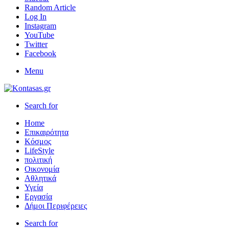
Random Article
Log In
Instagram
YouTube
Twitter
Facebook
Menu
Search for
Home
Επικαιρότητα
Κόσμος
LifeStyle
πολιτική
Οικονομία
Αθλητικά
Υγεία
Εργασία
Δήμοι Περιφέρειες
Search for