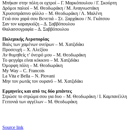
Μπήκαν στην πόλη οι οχτροί – Γ. Μαρκόπουλου / Γ. Σκούρτη
Δρόμοι παλιοί – Μ. Θεοδωράκη / Μ. Αναγνωστάκη
Χρυσοπράσινο φύλλο – Μ. Θεοδωράκη / Λ. Μαλένη
Γειά σου χαρά σου Βενετιά – Στ. Ξαρχάκου / Ν. Γκάτσου
Σαν τον καραγκιόζη – Δ. Σαββόπουλου
Θαλασσογραφία – Δ. Σαββόπουλου
Πολεμικής Αεροπορίας
Βαλς των χαμένων ονείρων – Μ. Χατζιδάκι
Προσευχή – Χ. Αλεξίου
Αν θυμηθείς τ’ όνειρό μου – Μ. Θεοδωράκη
Το φεγγάρι είναι κόκκινο – Μ. Χατζιδάκι
Όμορφη πόλη – Μ. Θεοδωράκη
My Way – C. Francois
La Vita e Bella – N. Piovani
Μην τον ρωτάς τον ουρανό – Μ. Χατζιδάκι
Ερμηνείες και από τις δύο μπάντες
Στρώσε το στρώμα σου για δυο – Μ. Θεοδωράκη / Ι. Καμπανέλλη
Γειτονιά των αγγέλων – Μ. Θεοδωράκη
Source link