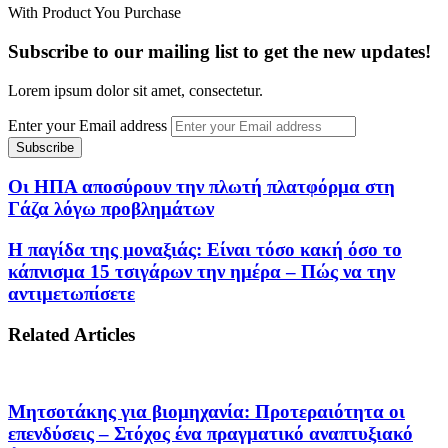
With Product You Purchase
Subscribe to our mailing list to get the new updates!
Lorem ipsum dolor sit amet, consectetur.
Enter your Email address
Οι ΗΠΑ αποσύρουν την πλωτή πλατφόρμα στη
Γάζα λόγω προβλημάτων
Η παγίδα της μοναξιάς: Είναι τόσο κακή όσο το
κάπνισμα 15 τσιγάρων την ημέρα – Πώς να την
αντιμετωπίσετε
Related Articles
Μητσοτάκης για βιομηχανία: Προτεραιότητα οι
επενδύσεις – Στόχος ένα πραγματικό αναπτυξιακό