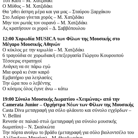
Τοπ Καπί – Μ. Χατζιδάκι
Ο Μύθος – Μ. Χατζιδάκι
Θα ‘ρθει άσπρη μέρα και για μας – Σταύρου Ξαρχάκου
Στο Λαύριο γίνεται χορός – Μ. Χατζιδάκι
Μην τον ρωτάς τον ουρανό – Μ. Χατζιδάκι
Ας κρατήσουν οι χοροί – Δ. Σαββόπουλου
12:00 Χορωδία MUSICA των Φίλων της Μουσικής στο
Μέγαρο Μουσικής Αθηνών
Ο κύκλος με την κιμωλία – Μ. Χατζιδάκι
6 τραγούδια σε χορωδιακή επεξεργασία Γιώργου Κουρουπού
Τέσσερις στρατηγοί
Ανάγκη να σε πάρω εγώ
Μια φορά κι έναν καιρό
Εμβατήριο για λεηλασίες
Την ώρα που ο λεβέντης
Ο κόσμος όλος έγινε άνω – κάτω
19:00 Σύνολο Μουσικής Δωματίου «Χειμώνας» από την
Camerata Junior – Ορχήστρα Νέων των Φίλων της Μουσικής
Casta Diva μεταγραφή για σόλο φλάουτο και σύνολο εγχόρδων –
V. Bellini
Reverie σε παλαιό στυλ (μεταγραφή για σύνολο μουσικής
δωματίου) – Ν. Σκαλκώτα
Την πόρτα ανοίγω το βράδυ (μεταγραφή για σόλο βιολοντσέλο του
Αλέξανδρου Μποτίνη) – Μ. Θεοδωράκη