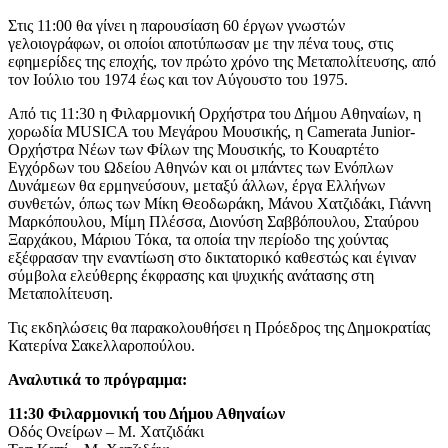
Στις 11:00 θα γίνει η παρουσίαση 60 έργων γνωστών
γελοιογράφων, οι οποίοι αποτύπωσαν με την πένα τους, στις
εφημερίδες της εποχής, τον πρώτο χρόνο της Μεταπολίτευσης, από
τον Ιούλιο του 1974 έως και τον Αύγουστο του 1975.
Από τις 11:30 η Φιλαρμονική Ορχήστρα του Δήμου Αθηναίων, η
χορωδία MUSICA του Μεγάρου Μουσικής, η Camerata Junior-
Ορχήστρα Νέων των Φίλων της Μουσικής, το Κουαρτέτο
Εγχόρδων του Ωδείου Αθηνών και οι μπάντες των Ενόπλων
Δυνάμεων θα ερμηνεύσουν, μεταξύ άλλων, έργα Ελλήνων
συνθετών, όπως των Μίκη Θεοδωράκη, Μάνου Χατζιδάκι, Γιάννη
Μαρκόπουλου, Μίμη Πλέσσα, Διονύση Σαββόπουλου, Σταύρου
Ξαρχάκου, Μάριου Τόκα, τα οποία την περίοδο της χούντας
εξέφρασαν την εναντίωση στο δικτατορικό καθεστώς και έγιναν
σύμβολα ελεύθερης έκφρασης και ψυχικής ανάτασης στη
Μεταπολίτευση.
Τις εκδηλώσεις θα παρακολουθήσει η Πρόεδρος της Δημοκρατίας
Κατερίνα Σακελλαροπούλου.
Αναλυτικά το πρόγραμμα:
11:30 Φιλαρμονική του Δήμου Αθηναίων
Οδός Ονείρων – Μ. Χατζιδάκι