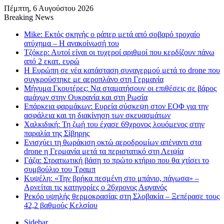
Πέμπτη, 6 Αυγούστου 2026
Breaking News
Mike: Εκτός σκηνής ο ράπερ μετά από σοβαρό τροχαίο
ατύχημα – Η ανακοίνωσή του
Τζόκερ: Αυτοί είναι οι τυχεροί αριθμοί που κερδίζουν πάνω
από 2 εκατ. ευρώ
Η Ευρώπη σε νέα κατάσταση συναγερμού μετά το drone που
συγκρούστηκε με αεροπλάνο στη Γερμανία
Μήνυμα Γκουτέρες: Να σταματήσουν οι επιθέσεις σε βάρος
αμάχων στην Ουκρανία και στη Ρωσία
Επάρκεια φαρμάκων: Ευρεία σύσκεψη στον ΕΟΦ για την
ασφάλεια και τη διακίνηση των σκευασμάτων
Χαλκιδική: Τη ζωή του έχασε 69χρονος λουόμενος στην
παραλία της Σίβηρης
Ενισχύει τη θωράκιση οκτώ αεροδρομίων απέναντι στα
drone η Γερμανία μετά τα περιστατικό στη Λειψία
Γάζα: Στρατιωτική βάση το πρώτο κτήριο που θα χτίσει το
συμβούλιο του Τραμπ
Κυψέλη: «Την βρήκα πεσμένη στο μπάνιο, πάγωσα» –
Αρνείται τις κατηγορίες ο 26χρονος Αφγανός
Ρεκόρ υψηλής θερμοκρασίας στη Σλοβακία – Ξεπέρασε τους
42,2 βαθμούς Κελσίου
Sidebar