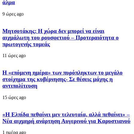
άλμα
9 ώρες ago
Μητσοτάκης: Η χώρα δεν μπορεί να είναι
αιχμάλωτη του ρουσφετιού – Προτεραιότητα ο
πρωτογενής τομεάς
11 ώρες ago
Η «επόμενη ημέρα» των πυρόπληκτων το μεγάλο
στοίχημα της κυβέρνησης- Σε θέσεις μάχης η
αντιπολίτευση
15 ώρες ago
«Η Ελπίδα πεθαίνει μεν τελευταία, αλλά πεθαίνει» –
Νέα αιχμηρή ανάρτηση Αυγερινού για Καρυστιανού
1 ημέρα ago