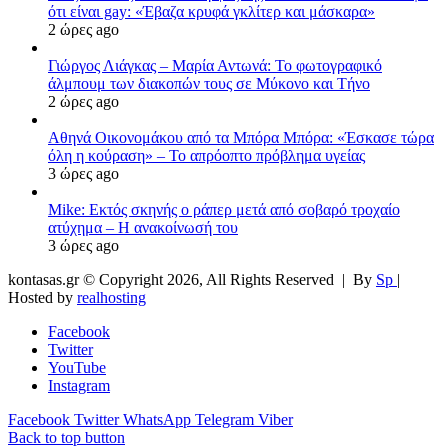
ότι είναι gay: «Έβαζα κρυφά γκλίτερ και μάσκαρα»
2 ώρες ago
Γιώργος Λιάγκας – Μαρία Αντωνά: Το φωτογραφικό
άλμπουμ των διακοπών τους σε Μύκονο και Τήνο
2 ώρες ago
Αθηνά Οικονομάκου από τα Μπόρα Μπόρα: «Έσκασε τώρα
όλη η κούραση» – Το απρόοπτο πρόβλημα υγείας
3 ώρες ago
Mike: Εκτός σκηνής ο ράπερ μετά από σοβαρό τροχαίο
ατύχημα – Η ανακοίνωσή του
3 ώρες ago
kontasas.gr © Copyright 2026, All Rights Reserved |
By
Sp
|
Hosted by
realhosting
Facebook
Twitter
YouTube
Instagram
Facebook
Twitter
WhatsApp
Telegram
Viber
Back to top button