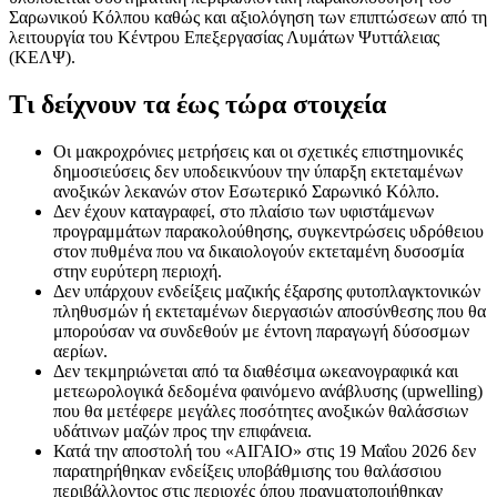
Σαρωνικού Κόλπου καθώς και αξιολόγηση των επιπτώσεων από τη
λειτουργία του Κέντρου Επεξεργασίας Λυμάτων Ψυττάλειας
(ΚΕΛΨ).
Τι δείχνουν τα έως τώρα στοιχεία
Οι μακροχρόνιες μετρήσεις και οι σχετικές επιστημονικές
δημοσιεύσεις δεν υποδεικνύουν την ύπαρξη εκτεταμένων
ανοξικών λεκανών στον Εσωτερικό Σαρωνικό Κόλπο.
Δεν έχουν καταγραφεί, στο πλαίσιο των υφιστάμενων
προγραμμάτων παρακολούθησης, συγκεντρώσεις υδρόθειου
στον πυθμένα που να δικαιολογούν εκτεταμένη δυσοσμία
στην ευρύτερη περιοχή.
Δεν υπάρχουν ενδείξεις μαζικής έξαρσης φυτοπλαγκτονικών
πληθυσμών ή εκτεταμένων διεργασιών αποσύνθεσης που θα
μπορούσαν να συνδεθούν με έντονη παραγωγή δύσοσμων
αερίων.
Δεν τεκμηριώνεται από τα διαθέσιμα ωκεανογραφικά και
μετεωρολογικά δεδομένα φαινόμενο ανάβλυσης (upwelling)
που θα μετέφερε μεγάλες ποσότητες ανοξικών θαλάσσιων
υδάτινων μαζών προς την επιφάνεια.
Κατά την αποστολή του «ΑΙΓΑΙΟ» στις 19 Μαΐου 2026 δεν
παρατηρήθηκαν ενδείξεις υποβάθμισης του θαλάσσιου
περιβάλλοντος στις περιοχές όπου πραγματοποιήθηκαν