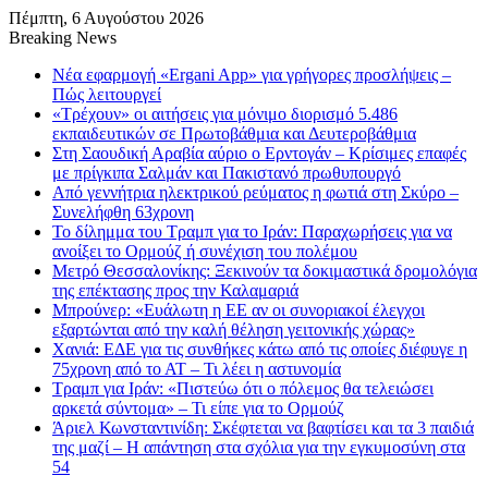
Πέμπτη, 6 Αυγούστου 2026
Breaking News
Νέα εφαρμογή «Ergani App» για γρήγορες προσλήψεις –
Πώς λειτουργεί
«Τρέχουν» οι αιτήσεις για μόνιμο διορισμό 5.486
εκπαιδευτικών σε Πρωτοβάθμια και Δευτεροβάθμια
Στη Σαουδική Αραβία αύριο ο Ερντογάν – Κρίσιμες επαφές
με πρίγκιπα Σαλμάν και Πακιστανό πρωθυπουργό
Από γεννήτρια ηλεκτρικού ρεύματος η φωτιά στη Σκύρο –
Συνελήφθη 63χρονη
Το δίλημμα του Τραμπ για το Ιράν: Παραχωρήσεις για να
ανοίξει το Ορμούζ ή συνέχιση του πολέμου
Μετρό Θεσσαλονίκης: Ξεκινούν τα δοκιμαστικά δρομολόγια
της επέκτασης προς την Καλαμαριά
Μπρούνερ: «Ευάλωτη η ΕΕ αν οι συνοριακοί έλεγχοι
εξαρτώνται από την καλή θέληση γειτονικής χώρας»
Χανιά: ΕΔΕ για τις συνθήκες κάτω από τις οποίες διέφυγε η
75χρονη από το ΑΤ – Τι λέει η αστυνομία
Τραμπ για Ιράν: «Πιστεύω ότι ο πόλεμος θα τελειώσει
αρκετά σύντομα» – Τι είπε για το Ορμούζ
Άριελ Κωνσταντινίδη: Σκέφτεται να βαφτίσει και τα 3 παιδιά
της μαζί – Η απάντηση στα σχόλια για την εγκυμοσύνη στα
54