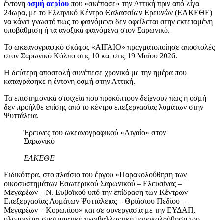
έντονη
οσμή αερίου
που «σκέπασε» την Αττική πριν από λίγα
24ωρα, με το Ελληνικό Κέντρο Θαλασσίων Ερευνών (ΕΛΚΕΘΕ)
να κάνει γνωστό πως το φαινόμενο δεν οφείλεται στην εκτεταμένη
υποβάθμιση ή τα ανοξικά φαινόμενα στον Σαρωνικό.
Το ωκεανογραφικό σκάφος «ΑΙΓΑΙΟ» πραγματοποίησε αποστολές
στον Σαρωνικό Κόλπο στις 10 και στις 19 Μαΐου 2026.
Η δεύτερη αποστολή συνέπεσε χρονικά με την ημέρα που
καταγράφηκε η έντονη οσμή στην Αττική.
Τα επιστημονικά στοιχεία που προκύπτουν δείχνουν πως η οσμή
δεν προήλθε επίσης από το κέντρο επεξεργασίας λυμάτων στην
Ψυττάλεια.
Έρευνες του ωκεανογραφικού «Αιγαίο» στον
Σαρωνικό
ΕΛΚΕΘΕ
Ειδικότερα, στο πλαίσιo του έργου «Παρακολούθηση των
οικοσυστημάτων Εσωτερικού Σαρωνικού – Ελευσίνας –
Μεγαρέων – Ν. Ευβοϊκού υπό την επίδραση των Κέντρων
Επεξεργασίας Λυμάτων Ψυττάλειας – Θριάσιου Πεδίου –
Μεγαρέων – Κορωπίου» και σε συνεργασία με την ΕΥΔΑΠ,
υλοποιείται συστηματική περιβαλλοντική παρακολούθηση του