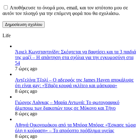
Αποθήκευσε το όνομά μου, email, και τον ιστότοπο μου σε
αυτόν τον πλοηγό για την επόμενη φορά που θα σχολιάσω.
Life
Άριελ Κωνσταντινίδη: Σκέφτεται να βαφτίσει και τα 3 παιδιά
της μαζί – Η απάντηση στα σχόλια για την εγκυμοσύνη στα
54
7 ώρες ago
Αντζελίνα Τζολί – Ο αδερφός της James Haven αποκάλυψε
ότι είναι gay: «Έβαζα κρυφά γκλίτερ και μάσκαρα»
8 ώρες ago
Γιώργος Λιάγκας – Μαρία Αντωνά: Το φωτογραφικό
άλμπουμ των διακοπών τους σε Μύκονο και Τήνο
8 ώρες ago
Αθηνά Οικονομάκου από τα Μπόρα Μπόρα: «Έσκασε τώρα
όλη η κούραση» – Το απρόοπτο πρόβλημα υγείας
8 ώρες ago