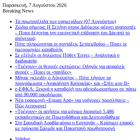
Παρασκευή, 7 Αυγούστου 2026
Breaking News
Τα πρωτοσέλιδα των εφημερίδων (07 Αυγούστου)
Ζώδια σήμερα: Η Σελήνη στους Διδύμους φέρνει ανατροπές
– Ποιοι δέχονται την ευεργετική επίδραση του Δία από το
απόγευμα;
Πότε πληρώνονται οι συντάξεις Σεπτεμβρίου – Ποιες οι
ημερομηνίες καταβολής
Σε εξέλιξη οι δηλώσεις Πόθεν Έσχες – Αναλυτικά η
διαδικασία
«Τρέχουν» οι θερινές εκπτώσεις: Οδηγός για ασφαλείς
αγορές – Ποιες οι «παγίδες»
Μήνας «κλειδί» ο Αύγουστος – Πότε λήγουν τα
προγράμματα «Ανακαίνιση Κατοικίας» και «Σπίτι μου ΙΙ»
e-ΕΦΚΑ: Ξεκινά η καταβολή του αδειοδωροσήμου σε πάνω
από 90.000 οικοδόμους
Νέα εφαρμογή «Ergani App» για γρήγορες προσλήψεις –
Πώς λειτουργεί
«Τρέχουν» οι αιτήσεις για μόνιμο διορισμό 5.486
εκπαιδευτικών σε Πρωτοβάθμια και Δευτεροβάθμια
Στη Σαουδική Αραβία αύριο ο Ερντογάν – Κρίσιμες επαφές
με πρίγκιπα Σαλμάν και Πακιστανό πρωθυπουργό
Sidebar