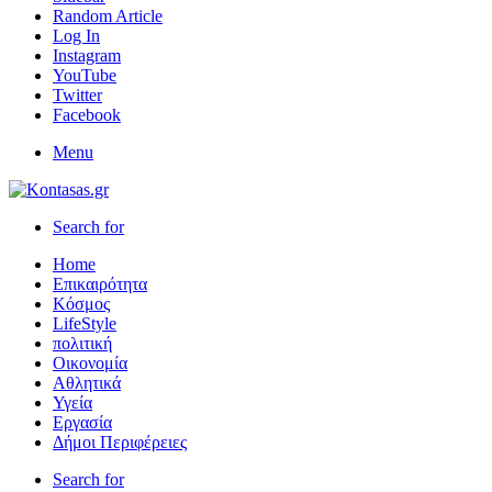
Random Article
Log In
Instagram
YouTube
Twitter
Facebook
Menu
Search for
Home
Επικαιρότητα
Κόσμος
LifeStyle
πολιτική
Οικονομία
Αθλητικά
Υγεία
Εργασία
Δήμοι Περιφέρειες
Search for