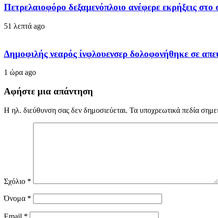
Πετρελαιοφόρο δεξαμενόπλοιο ανέφερε εκρήξεις στο 
51 λεπτά ago
Δημοφιλής νεαρός ίνφλουενσερ δολοφονήθηκε σε απε
1 ώρα ago
Αφήστε μια απάντηση
Η ηλ. διεύθυνση σας δεν δημοσιεύεται.
Τα υποχρεωτικά πεδία σημε
Σχόλιο
*
Όνομα
*
Email
*