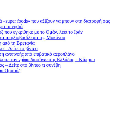
ά «super foods» που αξίζουν να μπουν στη διατροφή σας
ια τα νησιά
ζ που εγκρίθηκε με το Ομάν, λέει το Ιράν
ντο το ηλιοβασίλεμα της Μυκόνου
 από τη Βρετανία
 – Δείτε το βίντεο
ση αναπνοής από επιβατικό αεροπλάνο
έλυσε τον γρίφο διασύνδεσης Ελλάδας – Κύπρου
 – Δείτε στο βίντεο τι συνέβη
του Ορμούζ