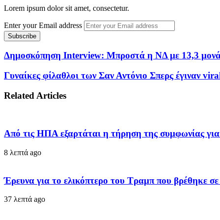
Lorem ipsum dolor sit amet, consectetur.
Enter your Email address
Δημοσκόπηση Interview: Μπροστά η ΝΔ με 13,3 μονά
Γυναίκες φίλαθλοι των Σαν Αντόνιο Σπερς έγιναν vir
Related Articles
Από τις ΗΠΑ εξαρτάται η τήρηση της συμφωνίας για 
8 λεπτά ago
Έρευνα για το ελικόπτερο του Τραμπ που βρέθηκε σ
37 λεπτά ago