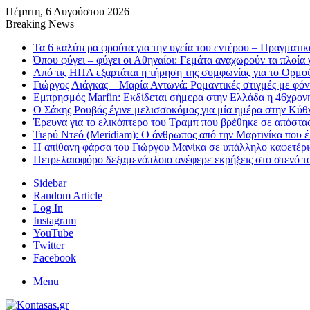
Πέμπτη, 6 Αυγούστου 2026
Breaking News
Τα 6 καλύτερα φρούτα για την υγεία του εντέρου – Πραγματικ
Όπου φύγει – φύγει οι Αθηναίοι: Γεμάτα αναχωρούν τα πλοία γ
Από τις ΗΠΑ εξαρτάται η τήρηση της συμφωνίας για το Ορμού
Γιώργος Λιάγκας – Μαρία Αντωνά: Ρομαντικές στιγμές με φό
Εμπρησμός Marfin: Εκδίδεται σήμερα στην Ελλάδα η 46χρονη
Ο Σάκης Ρουβάς έγινε μελισσοκόμος για μία ημέρα στην Κύθνο
Έρευνα για το ελικόπτερο του Τραμπ που βρέθηκε σε απόστα
Τιερύ Ντεό (Meridiam): Ο άνθρωπος από την Μαρτινίκα που 
Η απίθανη φάρσα του Γιώργου Μανίκα σε υπάλληλο καφετέριας
Πετρελαιοφόρο δεξαμενόπλοιο ανέφερε εκρήξεις στο στενό 
Sidebar
Random Article
Log In
Instagram
YouTube
Twitter
Facebook
Menu