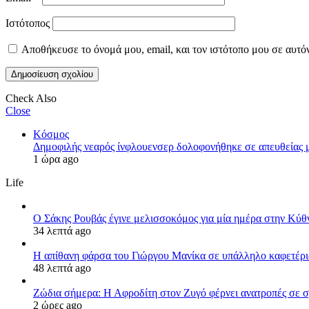
Ιστότοπος
Αποθήκευσε το όνομά μου, email, και τον ιστότοπο μου σε αυτό
Check Also
Close
Κόσμος
Δημοφιλής νεαρός ίνφλουενσερ δολοφονήθηκε σε απευθείας 
1 ώρα ago
Life
Ο Σάκης Ρουβάς έγινε μελισσοκόμος για μία ημέρα στην Κύθνο
34 λεπτά ago
Η απίθανη φάρσα του Γιώργου Μανίκα σε υπάλληλο καφετέριας
48 λεπτά ago
Ζώδια σήμερα: Η Αφροδίτη στον Ζυγό φέρνει ανατροπές σε σχ
2 ώρες ago