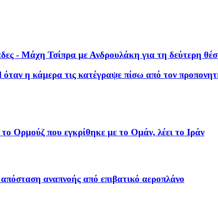
δες - Μάχη Τσίπρα με Ανδρουλάκη για τη δεύτερη θέ
al όταν η κάμερα τις κατέγραψε πίσω από τον προπονη
το Ορμούζ που εγκρίθηκε με το Ομάν, λέει το Ιράν
ε απόσταση αναπνοής από επιβατικό αεροπλάνο