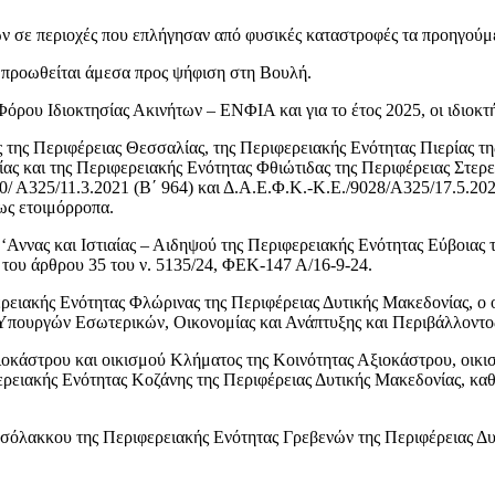
των σε περιοχές που επλήγησαν από φυσικές καταστροφές τα προηγούμ
 προωθείται άμεσα προς ψήφιση στη Βουλή.
ου Ιδιοκτησίας Ακινήτων – ΕΝΦΙΑ και για το έτος 2025, οι ιδιοκτήτε
της Περιφέρειας Θεσσαλίας, της Περιφερειακής Ενότητας Πιερίας τ
ας και της Περιφερειακής Ενότητας Φθιώτιδας της Περιφέρειας Στερε
0/ Α325/11.3.2021 (Β΄ 964) και Δ.Α.Ε.Φ.Κ.-Κ.Ε./9028/Α325/17.5.202
νως ετοιμόρροπα.
‘Αννας και Ιστιαίας – Αιδηψού της Περιφερειακής Ενότητας Εύβοιας 
 του άρθρου 35 του ν. 5135/24, ΦΕΚ-147 Α/16-9-24.
ρειακής Ενότητας Φλώρινας της Περιφέρειας Δυτικής Μακεδονίας, ο ο
ουργών Εσωτερικών, Οικονομίας και Ανάπτυξης και Περιβάλλοντος κ
ιοκάστρου και οικισμού Κλήματος της Κοινότητας Αξιοκάστρου, οικι
ρειακής Ενότητας Κοζάνης της Περιφέρειας Δυτικής Μακεδονίας, καθώ
σόλακκου της Περιφερειακής Ενότητας Γρεβενών της Περιφέρειας Δυτ