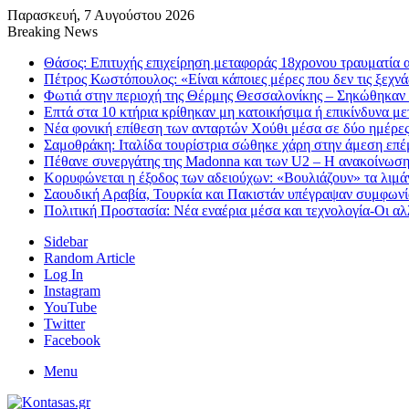
Παρασκευή, 7 Αυγούστου 2026
Breaking News
Θάσος: Επιτυχής επιχείρηση μεταφοράς 18χρονου τραυματία 
Πέτρος Κωστόπουλος: «Είναι κάποιες μέρες που δεν τις ξεχνά
Φωτιά στην περιοχή της Θέρμης Θεσσαλονίκης – Σηκώθηκαν 
Επτά στα 10 κτήρια κρίθηκαν μη κατοικήσιμα ή επικίνδυνα μετ
Νέα φονική επίθεση των ανταρτών Χούθι μέσα σε δύο ημέρες 
Σαμοθράκη: Ιταλίδα τουρίστρια σώθηκε χάρη στην άμεση ε
Πέθανε συνεργάτης της Madonna και των U2 – Η ανακοίνωση 
Κορυφώνεται η έξοδος των αδειούχων: «Βουλιάζουν» τα λιμ
Σαουδική Αραβία, Τουρκία και Πακιστάν υπέγραψαν συμφωνί
Πολιτική Προστασία: Νέα εναέρια μέσα και τεχνολογία-Οι α
Sidebar
Random Article
Log In
Instagram
YouTube
Twitter
Facebook
Menu