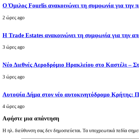
Ο Όμιλος Fourlis ανακοινώνει τη συμφωνία για την 
2 ώρες ago
Η Trade Estates ανακοινώνει τη συμφωνία για την α
3 ώρες ago
Νέο Διεθνές Αεροδρόμιο Ηρακλείου στο Καστέλι – Στό
3 ώρες ago
Αυτοψία Δήμα στον νέο αυτοκινητόδρομο Κρήτης: Π
4 ώρες ago
Αφήστε μια απάντηση
Η ηλ. διεύθυνση σας δεν δημοσιεύεται.
Τα υποχρεωτικά πεδία σημε