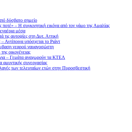
από δύσβατο σημείο
ς ποτέ» – Η συγκινητική εικόνα από τον γάμο της Αμαλίας
εναέρια μέσα
ά τις αυτοψίες στη Δυτ. Αττική
– Αντίποινα υπόσχεται το Ριάντ
πέμβαση νεαρού ναυαγοσώστη
της οικογένειας
άνια – Γεμάτα αναχωρούν τα ΚΤΕΛ
α αμυντικής συνεργασίας
λλαγές των τελευταίων ετών στην Πυροσβεστική