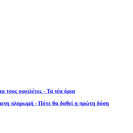
α τους οφειλέτες - Τα νέα όρια
μενη πληρωμή - Πότε θα δοθεί η πρώτη δόση