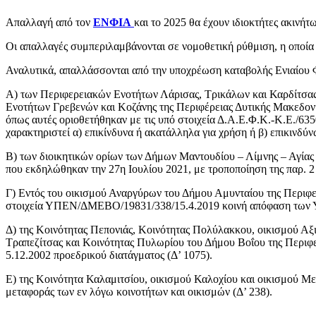
Απαλλαγή από τον
ΕΝΦΙΑ
και το 2025 θα έχουν ιδιοκτήτες ακινή
Οι απαλλαγές συμπεριλαμβάνονται σε νομοθετική ρύθμιση, η οποία
Αναλυτικά, απαλλάσσονται από την υποχρέωση καταβολής Ενιαίου Φόρ
Α) των Περιφερειακών Ενοτήτων Λάρισας, Τρικάλων και Καρδίτσας 
Ενοτήτων Γρεβενών και Κοζάνης της Περιφέρειας Δυτικής Μακεδονί
όπως αυτές οριοθετήθηκαν με τις υπό στοιχεία Δ.Α.Ε.Φ.Κ.-Κ.Ε./635
χαρακτηριστεί α) επικίνδυνα ή ακατάλληλα για χρήση ή β) επικινδύ
Β) των διοικητικών ορίων των Δήμων Μαντουδίου – Λίμνης – Αγίας 
που εκδηλώθηκαν την 27η Ιουλίου 2021, με τροποποίηση της παρ. 2
Γ) Εντός του οικισμού Αναργύρων του Δήμου Αμυνταίου της Περιφε
στοιχεία ΥΠΕΝ/ΔΜΕΒΟ/19831/338/15.4.2019 κοινή απόφαση των Υπ
Δ) της Κοινότητας Πεπονιάς, Κοινότητας Πολύλακκου, οικισμού Αξ
Τραπεζίτσας και Κοινότητας Πυλωρίου του Δήμου Βοΐου της Περιφε
5.12.2002 προεδρικού διατάγματος (Δ’ 1075).
Ε) της Kοινότητα Καλαμιτσίου, οικισμού Καλοχίου και οικισμού Με
μεταφοράς των εν λόγω κοινοτήτων και οικισμών (Δ’ 238).