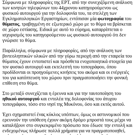
Σύμφωνα με πληροφορίες της ΕΡΤ, από την συνεχιζόμενη ανάλυση
των κινητών τηλεφώνων του 44χρονου κατηγορούμενου ως
φυσικού αυτουργού για την δολοφονία του, τα στελέχη των
Εγκληματολογικών Εργαστηρίων, εντόπισαν μία
φωτογραφία
του
θύματος
, τραβηγμένη σε εξωτερικό χώρο με το θύμα να βρίσκεται
σε χώρο εστίασης. Ειδικά με αυτό το εύρημα, καταρρίπτεται ο
ισχυρισμός του κατηγορούμενου ως φυσικού αυτουργού ότι δεν
γνώρισε το θύμα.
Παράλληλα, σύμφωνα με πληροφορίες, από την ανάλυση των
βιντεοληπτικών υλικών από την γύρω περιοχή από την εταιρεία του
θύματος έχουν εντοπιστεί και πρόσθετα ενοχοποιητικά στοιχεία για
τον φυσικό αυτουργό και εκτελεστή του τοπογράφου, όπου
προδίδονται οι προηγούμενες κινήσεις του ακόμα και οι ενέργειές
του για κατόπτευση του χώρου πριν πραγματοποιήσει την φονική
επίθεση στο θύμα.
Στο μεταξύ συνεχίζεται η έρευνα και για την ταυτοποίηση του
ηθικού αυτουργού
και εντολέα της δολοφονίας του άτυχου
τοπογράφου, τόσο στο νησί της Μυκόνου, όσο και εκτός αυτού.
Έχει σχηματιστεί ένας κύκλος υπόπτων, όμως οι αστυνομικοί που
ερευνούν την υπόθεση έχουν ακόμη δρόμο μπροστά τους μέχρι να
καταλήξουν στο συγκεκριμένο πρόσωπο που έδωσε την εντολή και
ενδεχομένως πλήρωσε πολλά χρήματα για να πραγματοποιηθεί,