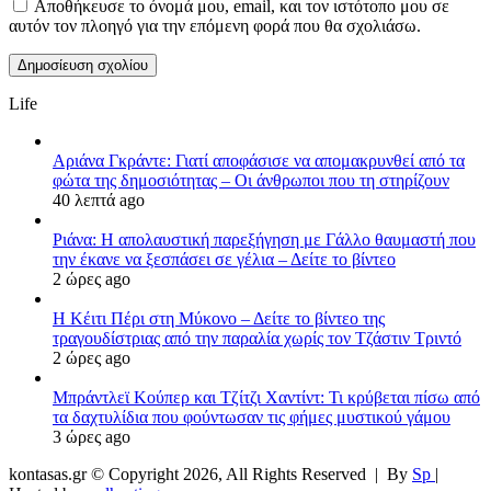
Αποθήκευσε το όνομά μου, email, και τον ιστότοπο μου σε
αυτόν τον πλοηγό για την επόμενη φορά που θα σχολιάσω.
Life
Αριάνα Γκράντε: Γιατί αποφάσισε να απομακρυνθεί από τα
φώτα της δημοσιότητας – Οι άνθρωποι που τη στηρίζουν
40 λεπτά ago
Ριάνα: Η απολαυστική παρεξήγηση με Γάλλο θαυμαστή που
την έκανε να ξεσπάσει σε γέλια – Δείτε το βίντεο
2 ώρες ago
H Κέιτι Πέρι στη Μύκονο – Δείτε το βίντεο της
τραγουδίστριας από την παραλία χωρίς τον Τζάστιν Τριντό
2 ώρες ago
Μπράντλεϊ Κούπερ και Τζίτζι Χαντίντ: Τι κρύβεται πίσω από
τα δαχτυλίδια που φούντωσαν τις φήμες μυστικού γάμου
3 ώρες ago
kontasas.gr © Copyright 2026, All Rights Reserved |
By
Sp
|