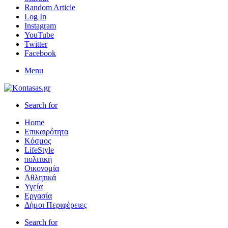
Random Article
Log In
Instagram
YouTube
Twitter
Facebook
Menu
Search for
Home
Επικαιρότητα
Κόσμος
LifeStyle
πολιτική
Οικονομία
Αθλητικά
Υγεία
Εργασία
Δήμοι Περιφέρειες
Search for