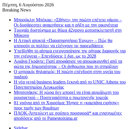
Πέμπτη, 6 Αυγούστου 2026
Breaking News
Μπρούκλιν Μπέκαμ: «Σβήνει» την πρώτη επέτειο γάμου –
Οι δυσάρεστες αναμνήσεις και η ρήξη με την οικογένεια
Τροχαίο δυστύχημα με θύμα 42χρονο μοτοσικλετιστή στη
Μύκονο
Η Αττική αποκτά «Παρατηρητήριο Έργων» – Πώς θα
μπορούν οι πολίτες να ελέγχουν τις παρεμβάσεις
Υπεβλήθη το αίτημα ενεργοποίησης της ρήτρας διαφυγής για
την ενέργεια – Επενδύσεις 1 δισ. ως το 2028
Αριάνα Γκράντε: Γιατί αποφάσισε να απομακρυνθεί από τα
φώτα της δημοσιότητας – Οι άνθρωποι που τη στηρίζουν
Ο μητρικός θηλασμός: Η πρώτη επένδυση στην υγεία του
παιδιού
Η νέα γενιά business leaders ξεκινά από το UNIC Athens του
Πανεπιστημίου Λευκωσίας
Μητσοτάκης: Η χώρα δεν μπορεί να είναι αιχμάλωτη του
ρουσφετιού – Προτεραιότητα ο πρωτογενής τομεάς
81 χρόνια από τη Χιροσίμα: Ήχησε η «καμπάνα ειρήνης»
προς τιμήν των θυμάτων
ΠΑΟΚ-Άντερλεχτ με σούπερ προσφορά* και ενισχυμένες
αποδόσεις από το Pamestoixima.gr
Sidebar