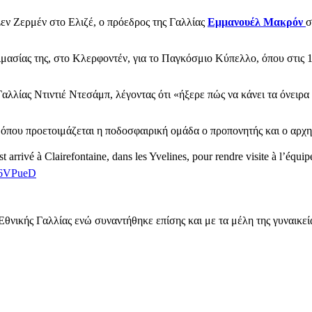
εν Ζερμέν στο Ελιζέ, ο πρόεδρος της Γαλλίας
Εμμανουέλ Μακρόν
σ
μασίας της, στο Κλερφοντέν, για το Παγκόσμιο Κύπελλο, όπου στις 1
λίας Ντιντιέ Ντεσάμπ, λέγοντας ότι «ήξερε πώς να κάνει τα όνειρα νί
όπου προετοιμάζεται η ποδοσφαιρική ομάδα ο προπονητής και ο αρχη
arrivé à Clairefontaine, dans les Yvelines, pour rendre visite à l’équipe
326VPueD
θνικής Γαλλίας ενώ συναντήθηκε επίσης και με τα μέλη της γυναικεί