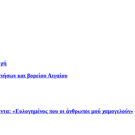
οχή
ήσων και βορείου Αιγαίου
ντα: «Ευλογημένος που οι άνθρωποι μού χαμογελούν»