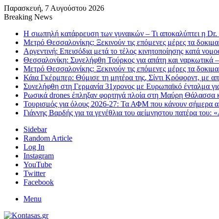
Παρασκευή, 7 Αυγούστου 2026
Breaking News
Η σιωπηλή κατάρρευση των γυναικών – Τι αποκαλύπτει η Dr.
Μετρό Θεσσαλονίκης: Ξεκινούν τις επόμενες μέρες τα δοκιμ
Αργεντινή: Επεισόδια μετά το τέλος κινητοποίησης κατά νομο
Θεσσαλονίκη: Συνελήφθη Τούρκος για απάτη και ναρκωτικά –
Μετρό Θεσσαλονίκης: Ξεκινούν τις επόμενες μέρες τα δοκιμ
Κάια Γκέρμπερ: Θύμισε τη μητέρα της, Σίντι Κρόφορντ, με 
Συνελήφθη στη Γερμανία 31χρονος με Ευρωπαϊκό ένταλμα για
Ρωσικά drones έπληξαν φορτηγά πλοία στη Μαύρη Θάλασσα κ
Τουρισμός για όλους 2026-27: Τα ΑΦΜ που κάνουν σήμερα αίτ
Γιάννης Βαρδής για τα γενέθλια του αείμνηστου πατέρα του: 
Sidebar
Random Article
Log In
Instagram
YouTube
Twitter
Facebook
Menu