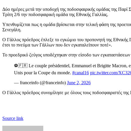
Δύο ημέρες μετά την υποδοχή της ποδοσφαιρικής ομάδας της Παρί Σ
Τρίτη 2/6 την ποδοσφαιρική ομάδα της Εθνικής Γαλλίας.
Υπενθυμίζεται πως η ομάδα βρίσκεται στην τελική φάση της προετοι
Σενεγάλη.
Ο Γάλλος πρόεδρος έπλεξε το εγκώμιο του προπονητή της Εθνικής Γαλ
έτσι το πνεύμα των Γάλλων που δεν εγκαταλείπουν ποτέ».
Το προεδρικό ζεύγος υποδέχτηκαν στην είσοδο των εγκαταστάσεων 
⚽️🇫🇷 Le couple présidentiel, Emmanuel et Brigitte Macron, est 
Unis pour la Coupe du monde.
#canal16
pic.twitter.com/XC
— franceinfo (@franceinfo)
June 2, 2026
Ο Γάλλος πρόεδρος συνομίλησε με όλους τους ποδοσφαιριστές της Ε
Source link