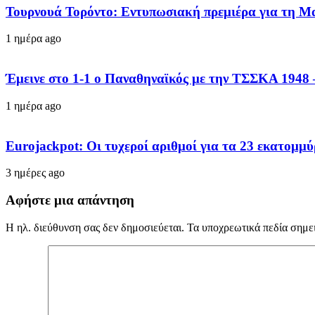
Τουρνουά Τορόντο: Εντυπωσιακή πρεμιέρα για τη Μ
1 ημέρα ago
Έμεινε στο 1-1 ο Παναθηναϊκός με την ΤΣΣΚΑ 1948 
1 ημέρα ago
Eurojackpot: Οι τυχεροί αριθμοί για τα 23 εκατoμμ
3 ημέρες ago
Αφήστε μια απάντηση
Η ηλ. διεύθυνση σας δεν δημοσιεύεται.
Τα υποχρεωτικά πεδία σημε