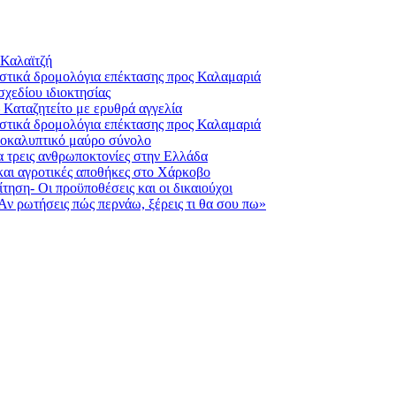
 Καλαϊτζή
αστικά δρομολόγια επέκτασης προς Καλαμαριά
σχεδίου ιδιοκτησίας
 Καταζητείτο με ερυθρά αγγελία
αστικά δρομολόγια επέκτασης προς Καλαμαριά
αποκαλυπτικό μαύρο σύνολο
 τρεις ανθρωποκτονίες στην Ελλάδα
αι αγροτικές αποθήκες στο Χάρκοβο
ηση- Οι προϋποθέσεις και οι δικαιούχοι
«Αν ρωτήσεις πώς περνάω, ξέρεις τι θα σου πω»