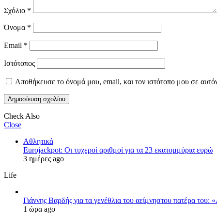
Σχόλιο
*
Όνομα
*
Email
*
Ιστότοπος
Αποθήκευσε το όνομά μου, email, και τον ιστότοπο μου σε αυτό
Check Also
Close
Αθλητικά
Eurojackpot: Οι τυχεροί αριθμοί για τα 23 εκατoμμύρια ευρώ
3 ημέρες ago
Life
Γιάννης Βαρδής για τα γενέθλια του αείμνηστου πατέρα του: 
1 ώρα ago