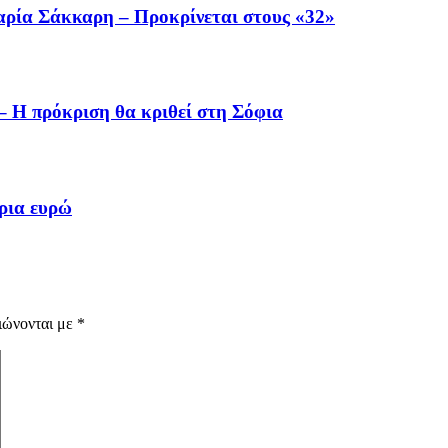
αρία Σάκκαρη – Προκρίνεται στους «32»
– Η πρόκριση θα κριθεί στη Σόφια
ύρια ευρώ
ιώνονται με
*