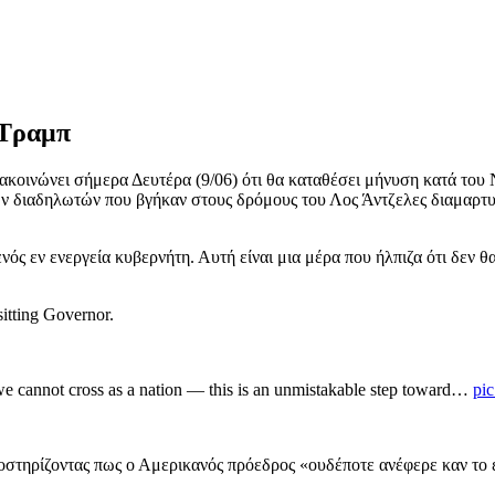
 Τραμπ
ανακοινώνει σήμερα Δευτέρα (9/06) ότι θα καταθέσει μήνυση κατά τ
ων διαδηλωτών που βγήκαν στους δρόμους του Λος Άντζελες διαμαρτ
 εν ενεργεία κυβερνήτη. Αυτή είναι μια μέρα που ήλπιζα ότι δεν θ
 sitting Governor.
e we cannot cross as a nation — this is an unmistakable step toward…
pi
οστηρίζοντας πως ο Αμερικανός πρόεδρος «ουδέποτε ανέφερε καν το