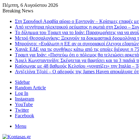
Πέμπτη, 6 Αυγούστου 2026
Breaking News
Στη Σαουδική Αραβία αύριο ο Ερντογάν – Κρίσιμες επαφές μ
Από γεννήτρια ηλεκτρικού ρεύματος η φωτιά στη Σκύρο – Συ
Το δίλημμα του Τραμπ για το Ιράν: Παραχωρήσεις για να ανο
Μετρό Θεσσαλονίκης: Ξεκινούν τα δοκιμαστικά δρομολόγια τ
Μπρούνερ: «Ευάλωτη η ΕΕ αν οι συνοριακοί έλεγχοι εξαρτώντ
Χανιά: ΕΔΕ για τις συνθήκες κάτω από τις οποίες διέφυγε η 7
Τραμπ για Ιράν: «Πιστεύω ότι ο πόλεμος θα τελειώσει αρκετά
Άριελ Κωνσταντινίδη: Σκέφτεται να βαφτίσει και τα 3 παιδιά 
Καύσωνας με 48 βαθμούς Κελσίου «γονατίζει» την Ιταλία – Το
Αντζελίνα Τζολί – Ο αδερφός της James Haven αποκάλυψε ότι
Sidebar
Random Article
Log In
Instagram
YouTube
Twitter
Facebook
Menu