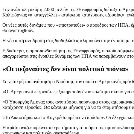
Την ανάπτυξη ακόμη 2.000 μελών της Εθνοφρουράς διέταξε ο Αμερ
Καλιφόρνιας να καταγγέλλει «κατάφωρη κατάχρησης εξουσίας», ενώ
Οι νέες αυτές δυνάμεις που «επιστρατεύει» ο πρόεδρος των ΗΠΑ, έ
θα αναπτυχθούν.
Η νέα αυτή αντίδραση στις διαδηλώσεις κλιμακώνει την ένταση με 
Ειδικότερα, η ομοσπονδοποίηση της Εθνοφρουράς, η οποία σύμφωνα
απαγορεύεται στις ένοπλες δυνάμεις των ΗΠΑ να παρεμβαίνουν στο 
«Οι πεζοναύτες δεν είναι πολιτικά πιόνια»
Σε νεότερή του ανάρτηση ο Νιούσομ, τον οποίο ο Αμερικανός πρόεδ
«Οι Αμερικανοί πεζοναύτες εξυπηρετούν έναν πολύτιμο σκοπό για αυ
«Ο Υπουργός Άμυνας τους αναπτύσσει παράνομα στους αμερικανικού
κατάχρηση εξουσίας. Θα κάνουμε μήνυση για να το σταματήσουμε α
«Τα Δικαστήρια και το Κογκρέσο πρέπει να δράσουν. Οι έλεγχοι και
Η κρίση αναζωπυρώνει τα ερωτήματα για τα όρια της ομοσπονδιακής 
κοινωνικών και πολιτικών αναταράξεων.