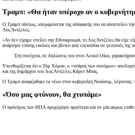
Τραμπ: «Θα ήταν υπέροχο αν ο κυβερνήτη
Ο Τραμπ πάντως, υπεραμύνεται της απόφασής του να αποστείλει την Ε
Λος Άντζελες.
«Αν δεν είχαμε στείλει την Εθνοφρουρά, το Λος Άντζελες θα είχε ε
ανάρτησε επίσης εικόνες και βίντεο από επεισόδια σε γειτονιές της 
Στη συνέχεια, σε δηλώσεις του στον Λευκό Οίκο, χαρακτήρισ
Yπενθυμίζεται ότι ο Τόμ Χόμαν, ο «τσάρος των συνόρων» απείλησε
και της δημάρχου του Λος Άντζελες Κάρεν Μπας.
Ο Τραμπ αναφέρθηκε εκ νέου στον κυβερνήτη Νιούσομ, λέγοντας: «
«Όσο μας φτύνουν, θα χτυπάμε»
Ο πρόεδρος των ΗΠΑ προχώρησε αργότερα και σε μία ακρως επιθετι