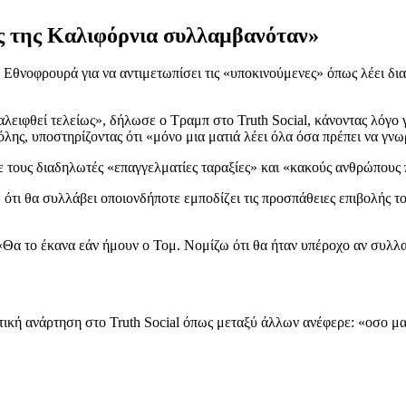
ς της Καλιφόρνια συλλαμβανόταν»
θνοφρουρά για να αντιμετωπίσει τις «υποκινούμενες» όπως λέει διαδη
ξαλειφθεί τελείως», δήλωσε ο Τραμπ στο Truth Social, κάνοντας λόγο
πόλης, υποστηρίζοντας ότι «μόνο μια ματιά λέει όλα όσα πρέπει να γνωρ
ε τους διαδηλωτές «επαγγελματίες ταραξίες» και «κακούς ανθρώπους 
 ότι θα συλλάβει οποιονδήποτε εμποδίζει τις προσπάθειες επιβολής
Θα το έκανα εάν ήμουν ο Τομ. Νομίζω ότι θα ήταν υπέροχο αν συλλ
κή ανάρτηση στο Truth Social όπως μεταξύ άλλων ανέφερε: «οσο μα