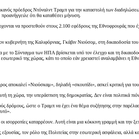
ικανός πρόεδρος Ντόναλντ Τραμπ για την καταστολή των διαδηλώσεω
 προανήγγειλε ότι θα καταθέσει μήνυση.
ρχονται να προστεθούν στους 2.100 εφέδρους της Εθνοφρουράς που έ
τον κυβερνήτη της Καλιφόρνιας, Γκάβιν Νιούσομ, στη δικαιοδοσία το
 με το Σύνταγμα των ΗΠΑ βρίσκεται υπό τον έλεγχο και τη δικαιοδοσ
εσωτερικό της χώρας, κάτι το οποίο εάν χρειαστεί αναλαμβάνει η Εθ
ρος αποκαλεί «Νιούσκαμ», δηλαδή «σκουπίδι», ασκεί κριτική για του
τή τη χώρα, την υπεράσπιση της δημοκρατίας. Δεν είναι πολιτικά πιό
ς δρόμους, ώστε ο Τραμπ να έχει ένα θέμα συζήτησης στην παρέλασ
υτό».
 οι ισορροπίες καταρρέουν. Αυτή είναι μια κόκκινη γραμμή και την ξε
εξουσίας, τον ρόλο της Πολιτείας στην εσωτερική ασφάλεια, αλλά κα