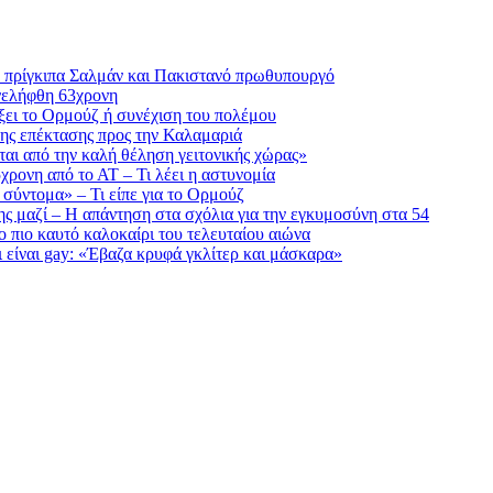
ε πρίγκιπα Σαλμάν και Πακιστανό πρωθυπουργό
νελήφθη 63χρονη
ίξει το Ορμούζ ή συνέχιση του πολέμου
ης επέκτασης προς την Καλαμαριά
αι από την καλή θέληση γειτονικής χώρας»
5χρονη από το ΑΤ – Τι λέει η αστυνομία
 σύντομα» – Τι είπε για το Ορμούζ
της μαζί – Η απάντηση στα σχόλια για την εγκυμοσύνη στα 54
 πιο καυτό καλοκαίρι του τελευταίου αιώνα
 είναι gay: «Έβαζα κρυφά γκλίτερ και μάσκαρα»