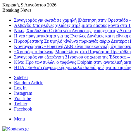
Κυριακή, 9 Αυγούστου 2026
Breaking News
Συναγερμός για φωτιά σε χαμηλή βλάστηση στην Ορεστιάδα – 
Αλβανία: Στις φλόγες χιλιάδες στρέμματα δάσους κοντά στα
Νίκος Χαρδαλιάς: Οι δύο νέοι Αντιπεριφερειάρχες στην Αττι
Η νέα πραγματικότητα για τις Ένοπλες Δυνάμεις και η εθνική 
Πυροσβεστική: Σε υψηλό κίνδυνο πυρκαγιάς αύριο Δευτέρα (1
Κοντογεώργης: «Η φετινή ΔΕΘ είναι προεκλογική, όχι παροχ
«Χρυσός» ο Ιάσωνας Μουσελίμης στο Παγκόσμιο Πρωτάθλ
Συναγερμός για εξαφάνιση 31χρονου σε χωριό της Έδεσσας – 
Κίνα: Προ των πυλών ο τυφώνας Dolphin στην ανατολική ακτή
ΗΠΑ: Έκθεση ζωγραφικής για καλό σκοπό με έργα του πρώη
Sidebar
Random Article
Log In
Instagram
YouTube
Twitter
Facebook
Menu