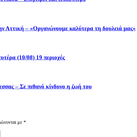
την Αττική – «Οργανώνουμε καλύτερα τη δουλειά μας»
υτέρα (10/08) 19 περιοχές
εσσας – Σε πιθανό κίνδυνο η ζωή του
ιώνονται με
*