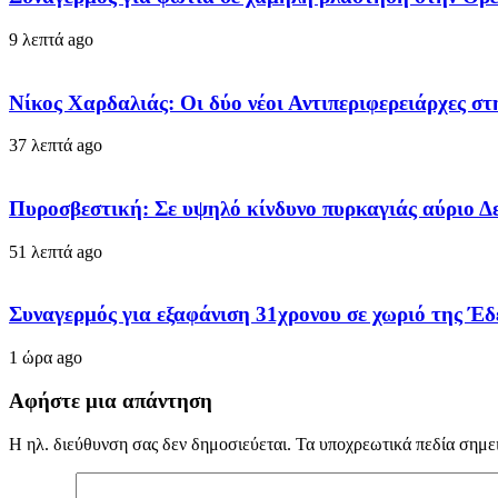
9 λεπτά ago
Νίκος Χαρδαλιάς: Οι δύο νέοι Αντιπεριφερειάρχες σ
37 λεπτά ago
Πυροσβεστική: Σε υψηλό κίνδυνο πυρκαγιάς αύριο Δε
51 λεπτά ago
Συναγερμός για εξαφάνιση 31χρονου σε χωριό της Έδ
1 ώρα ago
Αφήστε μια απάντηση
Η ηλ. διεύθυνση σας δεν δημοσιεύεται.
Τα υποχρεωτικά πεδία σημε