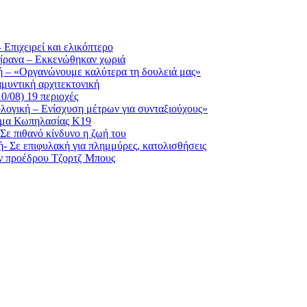
Επιχειρεί και ελικόπτερο
 Τίρανα – Εκκενώθηκαν χωριά
κή – «Οργανώνουμε καλύτερα τη δουλειά μας»
αμυντική αρχιτεκτονική
0/08) 19 περιοχές
ολογική – Ενίσχυση μέτρων για συνταξιούχους»
ημα Κωπηλασίας Κ19
Σε πιθανό κίνδυνο η ζωή του
- Σε επιφυλακή για πλημμύρες, κατολισθήσεις
ν προέδρου Τζορτζ Μπους