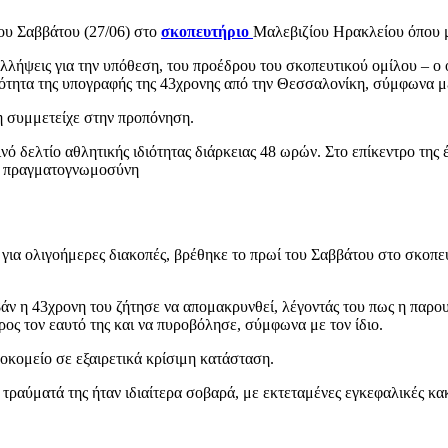
του Σαββάτου (27/06) στο
σκοπευτήριο
Μαλεβιζίου Ηρακλείου όπου μ
λήψεις για την υπόθεση, του προέδρου του σκοπευτικού ομίλου – ο ο
ότητα της υπογραφής της 43χρονης από την Θεσσαλονίκη, σύμφωνα με 
νη συμμετείχε στην προπόνηση.
νό δελτίο αθλητικής ιδιότητας διάρκειας 48 ωρών. Στο επίκεντρο της 
ική πραγματογνωμοσύνη
 για ολιγοήμερες διακοπές, βρέθηκε το πρωί του Σαββάτου στο σκοπ
ν η 43χρονη του ζήτησε να απομακρυνθεί, λέγοντάς του πως η παρουσί
ρος τον εαυτό της και να πυροβόλησε, σύμφωνα με τον ίδιο.
κομείο σε εξαιρετικά κρίσιμη κατάσταση.
 τραύματά της ήταν ιδιαίτερα σοβαρά, με εκτεταμένες εγκεφαλικές κα