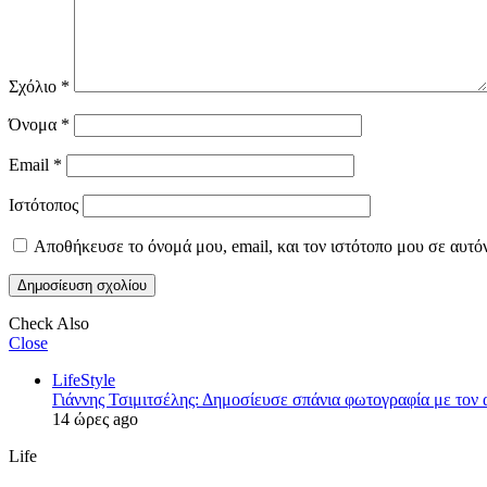
Σχόλιο
*
Όνομα
*
Email
*
Ιστότοπος
Αποθήκευσε το όνομά μου, email, και τον ιστότοπο μου σε αυτό
Check Also
Close
LifeStyle
Γιάννης Τσιμιτσέλης: Δημοσίευσε σπάνια φωτογραφία με τον α
14 ώρες ago
Life