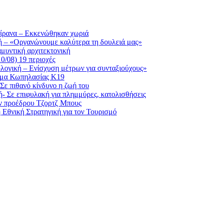
 Τίρανα – Εκκενώθηκαν χωριά
κή – «Οργανώνουμε καλύτερα τη δουλειά μας»
αμυντική αρχιτεκτονική
0/08) 19 περιοχές
ολογική – Ενίσχυση μέτρων για συνταξιούχους»
ημα Κωπηλασίας Κ19
Σε πιθανό κίνδυνο η ζωή του
- Σε επιφυλακή για πλημμύρες, κατολισθήσεις
ν προέδρου Τζορτζ Μπους
 Εθνική Στρατηγική για τον Τουρισμό