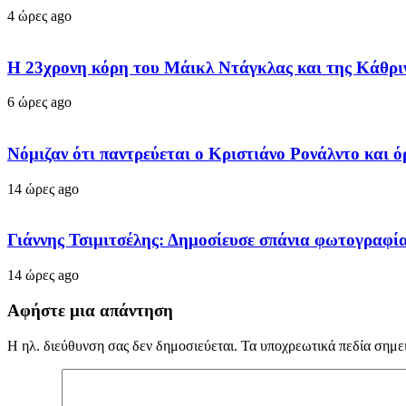
4 ώρες ago
Η 23χρονη κόρη τoυ Μάικλ Ντάγκλας και της Κάθριν Ζ
6 ώρες ago
Νόμιζαν ότι παντρεύεται ο Κριστιάνο Ρονάλντο και 
14 ώρες ago
Γιάννης Τσιμιτσέλης: Δημοσίευσε σπάνια φωτογραφία 
14 ώρες ago
Αφήστε μια απάντηση
Η ηλ. διεύθυνση σας δεν δημοσιεύεται.
Τα υποχρεωτικά πεδία σημε