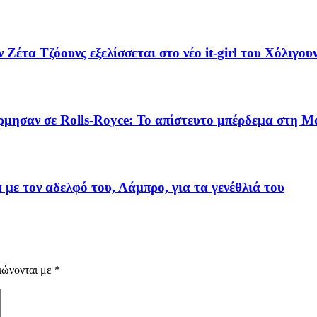
έτα Τζόουνς εξελίσσεται στο νέο it-girl του Χόλιγου
όρμησαν σε Rolls-Royce: Το απίστευτο μπέρδεμα στη 
με τον αδελφό του, Λάμπρο, για τα γενέθλιά του
ιώνονται με
*