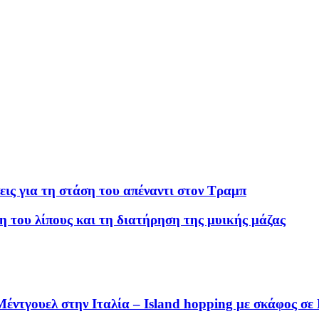
σεις για τη στάση του απέναντι στον Τραμπ
η του λίπους και τη διατήρηση της μυικής μάζας
έντγουελ στην Ιταλία – Island hopping με σκάφος σε