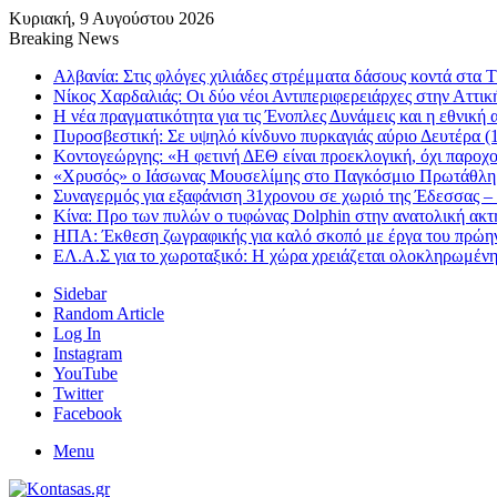
Κυριακή, 9 Αυγούστου 2026
Breaking News
Αλβανία: Στις φλόγες χιλιάδες στρέμματα δάσους κοντά στα
Νίκος Χαρδαλιάς: Οι δύο νέοι Αντιπεριφερειάρχες στην Αττι
Η νέα πραγματικότητα για τις Ένοπλες Δυνάμεις και η εθνική 
Πυροσβεστική: Σε υψηλό κίνδυνο πυρκαγιάς αύριο Δευτέρα (1
Κοντογεώργης: «Η φετινή ΔΕΘ είναι προεκλογική, όχι παροχ
«Χρυσός» ο Ιάσωνας Μουσελίμης στο Παγκόσμιο Πρωτάθλ
Συναγερμός για εξαφάνιση 31χρονου σε χωριό της Έδεσσας – 
Κίνα: Προ των πυλών ο τυφώνας Dolphin στην ανατολική ακτή
ΗΠΑ: Έκθεση ζωγραφικής για καλό σκοπό με έργα του πρώη
ΕΛ.Α.Σ για το χωροταξικό: Η χώρα χρειάζεται ολοκληρωμένη
Sidebar
Random Article
Log In
Instagram
YouTube
Twitter
Facebook
Menu