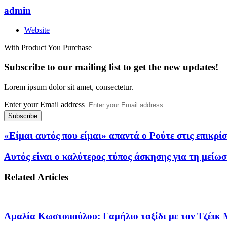
admin
Website
With Product You Purchase
Subscribe to our mailing list to get the new updates!
Lorem ipsum dolor sit amet, consectetur.
Enter your Email address
«Είμαι αυτός που είμαι» απαντά ο Ρούτε στις επικρί
Αυτός είναι ο καλύτερος τύπος άσκησης για τη μείωσ
Related Articles
Αμαλία Κωστοπούλου: Γαμήλιο ταξίδι με τον Τζέικ Μ