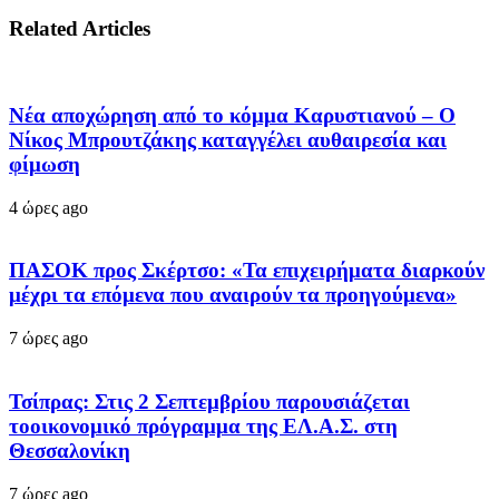
Related Articles
Νέα αποχώρηση από το κόμμα Καρυστιανού – Ο
Νίκος Μπρουτζάκης καταγγέλει αυθαιρεσία και
φίμωση
4 ώρες ago
ΠΑΣΟΚ προς Σκέρτσο: «Τα επιχειρήματα διαρκούν
μέχρι τα επόμενα που αναιρούν τα προηγούμενα»
7 ώρες ago
Τσίπρας: Στις 2 Σεπτεμβρίου παρουσιάζεται
τοοικονομικό πρόγραμμα της ΕΛ.Α.Σ. στη
Θεσσαλονίκη
7 ώρες ago