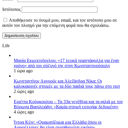
Ιστότοπος
Αποθήκευσε το όνομά μου, email, και τον ιστότοπο μου σε
αυτόν τον πλοηγό για την επόμενη φορά που θα σχολιάσω.
Life
Μαρία Εκμεκτσίογλου: «17 λευκά τριαντάφυλλα για έναν
χρόνο» από τον σύζυγό της στην Κωνσταντινούπολη
1 ώρα ago
Κωνσταντίνος Αργυρός και Αλεξάνδρα Νίκα: Οι
καλοκαιρινές στιγμές με τα δύο παιδιά τους πάνω στο γιοτ
2 ώρες ago
Εριέττα Κούρκουλου – Τα 33α γενέθλια και τα φιλιά με τον
Βύρωνα Βασιλειάδη: «Καμία στιγμή ευτυχίας δεδομένη»
4 ώρες ago
Ίντρα Κέιν: «Οραματίζομαι μια Ελλάδα όπου οι
Αφροέλληνες θα είναι συνηθισμένη εικόνα»