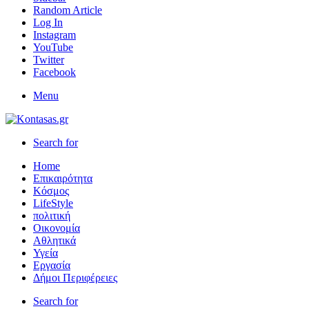
Random Article
Log In
Instagram
YouTube
Twitter
Facebook
Menu
Search for
Home
Επικαιρότητα
Κόσμος
LifeStyle
πολιτική
Οικονομία
Αθλητικά
Υγεία
Εργασία
Δήμοι Περιφέρειες
Search for