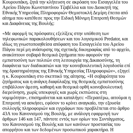
Κουρουπάκη, ζητά την κλήτευση σε ακρόαση του Εισαγγελέα του
Αρείου Πάγου Κωνσταντίνου Τζαβέλλα και του Διοικητή της
Εθνικής Υπηρεσίας Πληροφοριών Θεμιστοκλή Δεμίρη έπειτα από
αίτημα που κατέθεσε προς την Ειδική Μόνιμη Επιτροπή Θεσμών
και Διαφάνειας της Βουλής:
«Με αφορμή τις πρόσφατες εξελίξεις στην υπόθεση των
τηλεφωνικών παρακολουθήσεων και του λογισμικού Predator, και
ιδίως τη γνωστοποιηθείσα απόφαση του Εισαγγελέα του Αρείου
Πάγου περί μη ανάσυρσης της σχετικής δικογραφίας από το αρχείο,
ανακύπτουν σοβαρά θεσμικά ζητήματα που αφορούν την
εμπιστοσύνη των πολιτών στη λειτουργία της Δικαιοσύνης, τη
διαφάνεια των διαδικασιών και την κοινοβουλευτική λογοδοσία επί
της δραστηριότητας της Εθνικής Υπηρεσίας Πληροφοριών», εξηγεί
η κ. Κουρουπάκη στο σκεπτικό της αίτησης. «Η σοβαρότητα του
ζητήματος και η ανάγκη διαφύλαξης της θεσμικής εμπιστοσύνης
επιβάλλουν άμεση, καθαρή και θεσμικά ορθή κοινοβουλευτική
διερεύνηση, χωρίς υπεκφυγές και χωρίς εκπτώσεις στη
νομιμότητα», επισημαίνεται και καταλήγει: «Περαιτέρω, αιτούμαι η
Επιτροπή να ασκήσει, εφόσον το κρίνει αναγκαίο, την εξουσία
συλλογής πληροφοριών και εγγράφων που προβλέπεται στο άρθρο
43Α του Κανονισμού της Βουλής, με ανάλογη εφαρμογή των
άρθρων 146 και 147, πάντοτε εντός των ορίων του Συντάγματος,
του Κανονισμού της Βουλής και των κανόνων προστασίας του
απορρήτου και των δεδομένων προσωπικού χαρακτήρα. Η