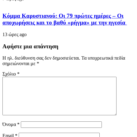
Κόμμα Καρυστιανού: Οι 79 πρώτες ημέρες – Οι
αποχωρήσεις και το βαθύ «ρήγμα» με την ηγεσία
13 ώρες ago
Αφήστε μια απάντηση
Η ηλ. διεύθυνση σας δεν δημοσιεύεται.
Τα υποχρεωτικά πεδία
σημειώνονται με
*
Σχόλιο
*
Όνομα
*
Email
*