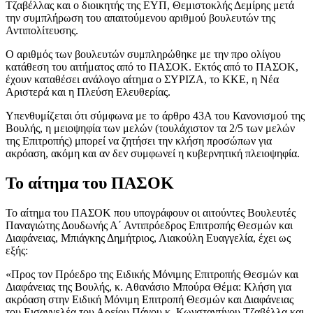
Τζαβέλλας και ο διοικητής της ΕΥΠ, Θεμιστοκλής Δεμίρης μετά
την συμπλήρωση του απαιτούμενου αριθμού βουλευτών της
Αντιπολίτευσης.
Ο αριθμός των βουλευτών συμπληρώθηκε με την προ ολίγου
κατάθεση του αιτήματος από το ΠΑΣΟΚ. Εκτός από το ΠΑΣΟΚ,
έχουν καταθέσει ανάλογο αίτημα ο ΣΥΡΙΖΑ, το ΚΚΕ, η Νέα
Αριστερά και η Πλεύση Ελευθερίας.
Υπενθυμίζεται ότι σύμφωνα με το άρθρο 43Α του Κανονισμού της
Βουλής, η μειοψηφία των μελών (τουλάχιστον τα 2/5 των μελών
της Επιτροπής) μπορεί να ζητήσει την κλήση προσώπων για
ακρόαση, ακόμη και αν δεν συμφωνεί η κυβερνητική πλειοψηφία.
Το αίτημα του ΠΑΣΟΚ
Το αίτημα του ΠΑΣΟΚ που υπογράφουν οι αιτούντες Βουλευτές
Παναγιώτης Δουδωνής Α΄ Αντιπρόεδρος Επιτροπής Θεσμών και
Διαφάνειας, Μπιάγκης Δημήτριος, Λιακούλη Ευαγγελία, έχει ως
εξής:
«Προς τον Πρόεδρο της Ειδικής Μόνιμης Επιτροπής Θεσμών και
Διαφάνειας της Βουλής, κ. Αθανάσιο Μπούρα Θέμα: Κλήση για
ακρόαση στην Ειδική Μόνιμη Επιτροπή Θεσμών και Διαφάνειας
του Εισαγγελέα του Αρείου Πάγου κ. Κωνσταντίνου Τζαβέλλα και