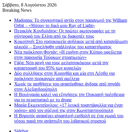
Σάββατο, 8 Αυγούστου 2026
Breaking News
Madonna: Το συγκινητικό αντίο στον παραγωγό της William
Orbit – «Ήσουν το δικό μου Ray of Light»
Περικλής Κονδυλάτος: Οι πρώτες φωτογραφίες με τη
σύντροφό του Ελίνα από τις διακοπές τους
Κομοτηνή: Στο νοσοκομείο ανήλικος μετά από κατανάλωση
αλκοόλ – Συνελήφθη υπάλληλος του καταστήματος
Νέα πρόκληση Φιντάν: «Η ειρήνη στην Κύπρο οφείλεται
στην παρουσία Τούρκων στρατιωτών»
Γάζα: Νέα αρχή για τους μελισσοκόμους μετά την
καταστροφή του 95% των κυψελών
Δύο συλλήψεις στην Κορινθία και μία στη Λέσβο για
πρόκληση πυρκαγιών από αμέλεια
Χωρίς τις αισθήσεις του ανασύρθηκε άνδρας από πηγάδι
στην Αλεξανδρούπολη
Η Βουλγαρία καλεί για εξηγήσεις την Ουκρανή πρέσβειρα
για το περιστατικό με το drone
Μαρία Εκμεκτσίογλου: «17 λευκά τριαντάφυλλα για έναν
χρόνο» από τον σύζυγό της στην Κωνσταντινούπολη
Η Βηρυτός αναφέρει ισραηλινή εισβολή σε ένα χωριό του
νότου παρά την ανάπτυξη του λιβανικού στρατού
Sidebar