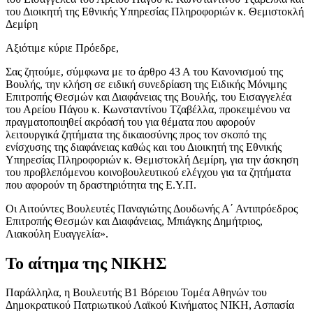
του Διοικητή της Εθνικής Υπηρεσίας Πληροφοριών κ. Θεμιστοκλή
Δεμίρη
Αξιότιμε κύριε Πρόεδρε,
Σας ζητούμε, σύμφωνα με το άρθρο 43 Α του Κανονισμού της
Βουλής, την κλήση σε ειδική συνεδρίαση της Ειδικής Μόνιμης
Επιτροπής Θεσμών και Διαφάνειας της Βουλής, του Εισαγγελέα
του Αρείου Πάγου κ. Κωνσταντίνου Τζαβέλλα, προκειμένου να
πραγματοποιηθεί ακρόασή του για θέματα που αφορούν
λειτουργικά ζητήματα της δικαιοσύνης προς τον σκοπό της
ενίσχυσης της διαφάνειας καθώς και του Διοικητή της Εθνικής
Υπηρεσίας Πληροφοριών κ. Θεμιστοκλή Δεμίρη, για την άσκηση
του προβλεπόμενου κοινοβουλευτικού ελέγχου για τα ζητήματα
που αφορούν τη δραστηριότητα της Ε.Υ.Π.
Οι Αιτούντες Βουλευτές Παναγιώτης Δουδωνής Α΄ Αντιπρόεδρος
Επιτροπής Θεσμών και Διαφάνειας, Μπιάγκης Δημήτριος,
Λιακούλη Ευαγγελία».
Το αίτημα της ΝΙΚΗΣ
Παράλληλα, η Βουλευτής Β1 Βόρειου Τομέα Αθηνών του
Δημοκρατικού Πατριωτικού Λαϊκού Κινήματος ΝΙΚΗ, Ασπασία