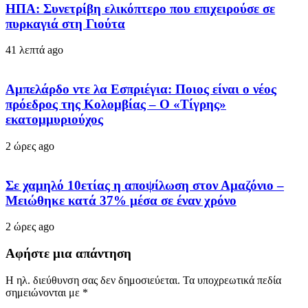
ΗΠΑ: Συνετρίβη ελικόπτερο που επιχειρούσε σε
πυρκαγιά στη Γιούτα
41 λεπτά ago
Αμπελάρδο ντε λα Εσπριέγια: Ποιος είναι ο νέος
πρόεδρος της Κολομβίας – Ο «Τίγρης»
εκατομμυριούχος
2 ώρες ago
Σε χαμηλό 10ετίας η αποψίλωση στον Αμαζόνιο –
Μειώθηκε κατά 37% μέσα σε έναν χρόνο
2 ώρες ago
Αφήστε μια απάντηση
Η ηλ. διεύθυνση σας δεν δημοσιεύεται.
Τα υποχρεωτικά πεδία
σημειώνονται με
*