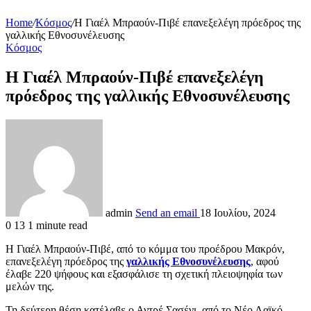
Home
/
Κόσμος
/
Η Γιαέλ Μπραούν-Πιβέ επανεξελέγη πρόεδρος της
γαλλικής Εθνοσυνέλευσης
Κόσμος
Η Γιαέλ Μπραούν-Πιβέ επανεξελέγη
πρόεδρος της γαλλικής Εθνοσυνέλευσης
admin
Send an email
18 Ιουλίου, 2024
0
13
1 minute read
Η Γιαέλ Μπραούν-Πιβέ, από το κόμμα του προέδρου Μακρόν,
επανεξελέγη πρόεδρος της
γαλλικής Εθνοσυνέλευσης
, αφού
έλαβε 220 ψήφους και εξασφάλισε τη σχετική πλειοψηφία των
μελών της.
Τη δεύτερη θέση κατέλαβε ο Αντρέ Σασένι, από το Νέο Λαϊκό