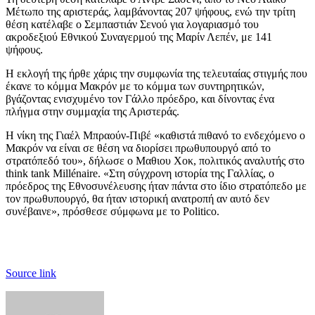
Μέτωπο της αριστεράς, λαμβάνοντας 207 ψήφους, ενώ την τρίτη
θέση κατέλαβε ο Σεμπαστιάν Σενού για λογαριασμό του
ακροδεξιού Εθνικού Συναγερμού της Μαρίν Λεπέν, με 141
ψήφους.
Η εκλογή της ήρθε χάρις την συμφωνία της τελευταίας στιγμής που
έκανε το κόμμα Μακρόν με το κόμμα των συντηρητικών,
βγάζοντας ενισχυμένο τον Γάλλο πρόεδρο, και δίνοντας ένα
πλήγμα στην συμμαχία της Αριστεράς.
Η νίκη της Γιαέλ Μπραούν-Πιβέ «καθιστά πιθανό το ενδεχόμενο ο
Μακρόν να είναι σε θέση να διορίσει πρωθυπουργό από το
στρατόπεδό του», δήλωσε ο Μαθιου Χοκ, πολιτικός αναλυτής στο
think tank Millénaire. «Στη σύγχρονη ιστορία της Γαλλίας, ο
πρόεδρος της Εθνοσυνέλευσης ήταν πάντα στο ίδιο στρατόπεδο με
τον πρωθυπουργό, θα ήταν ιστορική ανατροπή αν αυτό δεν
συνέβαινε», πρόσθεσε σύμφωνα με το Politico.
Source link