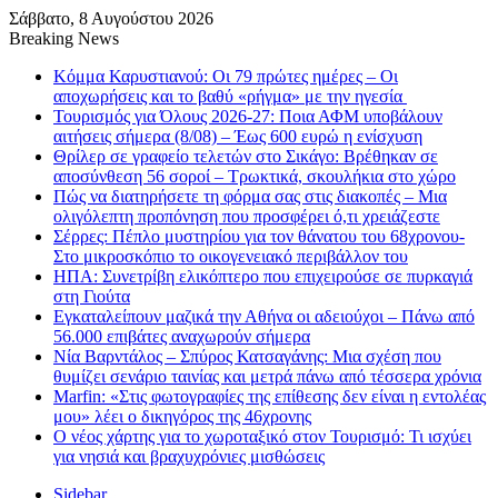
Σάββατο, 8 Αυγούστου 2026
Breaking News
Κόμμα Καρυστιανού: Οι 79 πρώτες ημέρες – Οι
αποχωρήσεις και το βαθύ «ρήγμα» με την ηγεσία
Τουρισμός για Όλους 2026-27: Ποια ΑΦΜ υποβάλουν
αιτήσεις σήμερα (8/08) – Έως 600 ευρώ η ενίσχυση
Θρίλερ σε γραφείο τελετών στο Σικάγο: Βρέθηκαν σε
αποσύνθεση 56 σοροί – Τρωκτικά, σκουλήκια στο χώρο
Πώς να διατηρήσετε τη φόρμα σας στις διακοπές – Μια
ολιγόλεπτη προπόνηση που προσφέρει ό,τι χρειάζεστε
Σέρρες: Πέπλο μυστηρίου για τον θάνατου του 68χρονου-
Στο μικροσκόπιο το οικογενειακό περιβάλλον του
ΗΠΑ: Συνετρίβη ελικόπτερο που επιχειρούσε σε πυρκαγιά
στη Γιούτα
Εγκαταλείπουν μαζικά την Αθήνα οι αδειούχοι – Πάνω από
56.000 επιβάτες αναχωρούν σήμερα
Νία Βαρντάλος – Σπύρος Κατσαγάνης: Μια σχέση που
θυμίζει σενάριο ταινίας και μετρά πάνω από τέσσερα χρόνια
Marfin: «Στις φωτογραφίες της επίθεσης δεν είναι η εντολέας
μου» λέει ο δικηγόρος της 46χρονης
Ο νέος χάρτης για το χωροταξικό στον Τουρισμό: Τι ισχύει
για νησιά και βραχυχρόνιες μισθώσεις
Sidebar