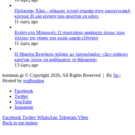
Πρίγκιπας Χάρι – σήκωσε λευκή σημαία στην οικογενειακή
κόντρα: Η μία κίνηση που αρνείται να κάνει
11 ώρες ago
Κρίση στο Μπρουνέι: Ο σουλτάνος αφαίρεσε όλους τους
τίτλους της νύφης του χωρίς καμία εξήγηση
11 ώρες ago
Η Μαρίνα Βερνίκου πόζαρε με λαγοκέφαλο: «Δεν υπάρχει
κανένας λόγος να φοβόμαστε τη θάλασσα»
13 ώρες ago
kontasas.gr © Copyright 2026, All Rights Reserved |
By
Sp
|
Hosted by
realhosting
Facebook
Twitter
YouTube
Instagram
Facebook
Twitter
WhatsApp
Telegram
Viber
Back to top button