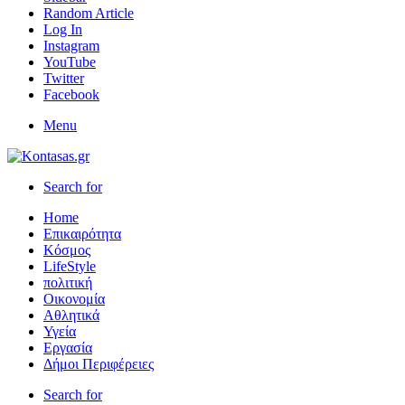
Random Article
Log In
Instagram
YouTube
Twitter
Facebook
Menu
Search for
Home
Επικαιρότητα
Κόσμος
LifeStyle
πολιτική
Οικονομία
Αθλητικά
Υγεία
Εργασία
Δήμοι Περιφέρειες
Search for