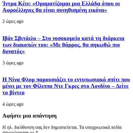
Ίντρα Κέιν: «Οραματίζομαι μια Ελλάδα όπου οι
Αφροέλληνες θα είναι συνηθισμένη εικόνα»
2 ώρες ago
Ιβάν Σβιτάιλο – Στο νοσοκομείο κατά τη διάρκεια
των διακοπών του: «Με θάρρος, θα σηκωθώ πιο
δυνατός»
3 ώρες ago
Η Νίνα Φλορ παρουσιάζει το εντυπωσιακό σπίτι που
μένει με τον Φίλιππο Ντε Γκρες στο Λονδίνο – Δείτε
το βίντεο
4 ώρες ago
Αφήστε μια απάντηση
Η ηλ. διεύθυνση σας δεν δημοσιεύεται.
Τα υποχρεωτικά πεδία
σημειώνονται με
*