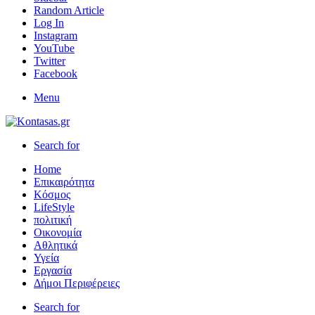
Random Article
Log In
Instagram
YouTube
Twitter
Facebook
Menu
Search for
Home
Επικαιρότητα
Κόσμος
LifeStyle
πολιτική
Οικονομία
Αθλητικά
Υγεία
Εργασία
Δήμοι Περιφέρειες
Search for