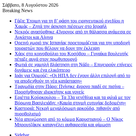
Σάββατο, 8 Αυγούστου 2026
Breaking News
Γάζα: Έτοιμη για τη β’ φάση του ειρηνευτικού σχεδίου η
Χαμάς – Ζητά την άσκηση πιέσεων στο Ισραήλ
Νεκρός ανασύρθηκε 43χρονος από τη θάλασσα ανάμεσα σε
Αγκίστρι και Αίγινα
Ορεινό χωριό της Ισπανίας προετοιμάζεται για την υποδοχή
τουριστών που θέλουν να δουν την έκλειψη
Χάος στο κοινοβούλιο του Κοσόβου – Γυναίκα βουλευτής
πέταξε αυγά στον πρωθυπουργό
Φωτιά σε χαμηλή βλάστηση στη Νάξο – Επιχειρούν επίγειες
δυνάμεις και ένα ελικόπτερο
Ιράν για Ορμούζ: «Οι ΗΠΑ δεν έχουν άλλη επιλογή από το
να αποδεχθούν τη νέα κατάσταση»
Τραγωδία στην Πάρο: Πνίγηκε 4χρονο παιδί σε πισίνα –
Προσήχθησαν ιδιοκτήτης και γονείς
Εριέττα Κούρκουλου – Τα 33α γενέθλια και τα φιλιά με τον
Βύρωνα Βασιλειάδη: «Καμία στιγμή ευτυχίας δεδομένη»
Καστοριά: Νεκρή μεγαλόσωμη αρκούδα, πιθανόν από
πυροβολισμό
Νέα αποχώρηση από το κόμμα Καρυστιανού – Ο Νίκος
Μπρουτζάκης καταγγέλει αυθαιρεσία και φίμωση
Sidebar