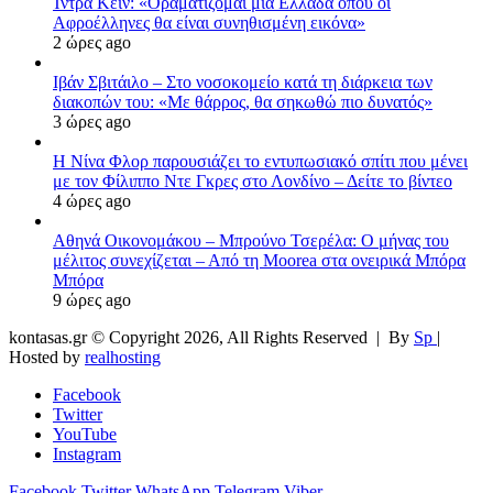
Ίντρα Κέιν: «Οραματίζομαι μια Ελλάδα όπου οι
Αφροέλληνες θα είναι συνηθισμένη εικόνα»
2 ώρες ago
Ιβάν Σβιτάιλο – Στο νοσοκομείο κατά τη διάρκεια των
διακοπών του: «Με θάρρος, θα σηκωθώ πιο δυνατός»
3 ώρες ago
Η Νίνα Φλορ παρουσιάζει το εντυπωσιακό σπίτι που μένει
με τον Φίλιππο Ντε Γκρες στο Λονδίνο – Δείτε το βίντεο
4 ώρες ago
Αθηνά Οικονομάκου – Μπρούνο Τσερέλα: Ο μήνας του
μέλιτος συνεχίζεται – Από τη Moorea στα ονειρικά Μπόρα
Μπόρα
9 ώρες ago
kontasas.gr © Copyright 2026, All Rights Reserved |
By
Sp
|
Hosted by
realhosting
Facebook
Twitter
YouTube
Instagram
Facebook
Twitter
WhatsApp
Telegram
Viber