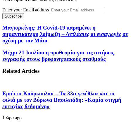
Enter your Email address
Μαγιορκίνης: Η Covid-19 παραμένει η
σημαντικότερη λοίμωξη – Διπλάσιες οι εισαγωγές σε
σχέση με τον Μάιο
Μέχρι 21 Ιουλίου η προθεσμία για τις αιτήσεις
εγγραφής στους βρεφονηπιακούς σταθμούς
Related Articles
Εριέττα Κούρκουλου – Τα 33α γενέθλια και τα
φιλιά με τον Βύρωνα Βασιλειάδη: «Καμία στιγμή
ευτυχίας δεδομένη»
1 ώρα ago