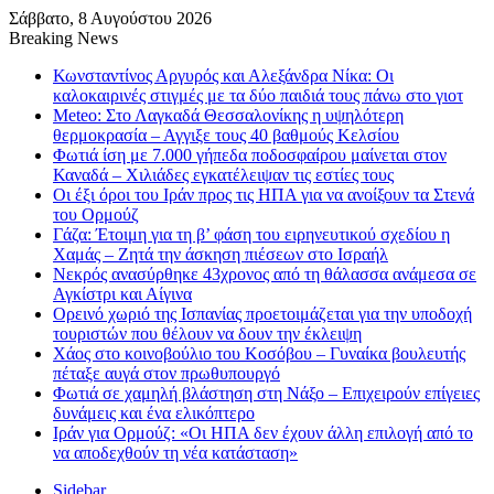
Σάββατο, 8 Αυγούστου 2026
Breaking News
Κωνσταντίνος Αργυρός και Αλεξάνδρα Νίκα: Οι
καλοκαιρινές στιγμές με τα δύο παιδιά τους πάνω στο γιοτ
Meteo: Στο Λαγκαδά Θεσσαλονίκης η υψηλότερη
θερμοκρασία – Αγγιξε τους 40 βαθμούς Κελσίου
Φωτιά ίση με 7.000 γήπεδα ποδοσφαίρου μαίνεται στον
Καναδά – Χιλιάδες εγκατέλειψαν τις εστίες τους
Οι έξι όροι του Ιράν προς τις ΗΠΑ για να ανοίξουν τα Στενά
του Ορμούζ
Γάζα: Έτοιμη για τη β’ φάση του ειρηνευτικού σχεδίου η
Χαμάς – Ζητά την άσκηση πιέσεων στο Ισραήλ
Νεκρός ανασύρθηκε 43χρονος από τη θάλασσα ανάμεσα σε
Αγκίστρι και Αίγινα
Ορεινό χωριό της Ισπανίας προετοιμάζεται για την υποδοχή
τουριστών που θέλουν να δουν την έκλειψη
Χάος στο κοινοβούλιο του Κοσόβου – Γυναίκα βουλευτής
πέταξε αυγά στον πρωθυπουργό
Φωτιά σε χαμηλή βλάστηση στη Νάξο – Επιχειρούν επίγειες
δυνάμεις και ένα ελικόπτερο
Ιράν για Ορμούζ: «Οι ΗΠΑ δεν έχουν άλλη επιλογή από το
να αποδεχθούν τη νέα κατάσταση»
Sidebar