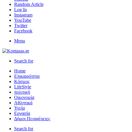
Random Article
Log In
Instagram
YouTube
Twitter
Facebook
Menu
Search for
Home
Επικαιρότητα
Κόσμος
LifeStyle
πολιτική
Οικονομία
Αθλητικά
Υγεία
Εργασία
Δήμοι Περιφέρειες
Search for