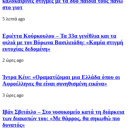
καλοκαιρινές στιγμές με τα δύο παιδιά τους πάνω
στο γιοτ
5 λεπτά ago
Εριέττα Κούρκουλου – Τα 33α γενέθλια και τα
φιλιά με τον Βύρωνα Βασιλειάδη: «Καμία στιγμή
ευτυχίας δεδομένη»
2 ώρες ago
Ίντρα Κέιν: «Οραματίζομαι μια Ελλάδα όπου οι
Αφροέλληνες θα είναι συνηθισμένη εικόνα»
3 ώρες ago
Ιβάν Σβιτάιλο – Στο νοσοκομείο κατά τη διάρκεια
των διακοπών του: «Με θάρρος, θα σηκωθώ πιο
δυνατός»