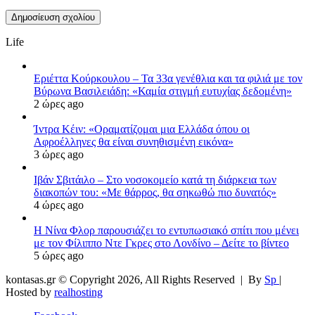
Life
Εριέττα Κούρκουλου – Τα 33α γενέθλια και τα φιλιά με τον
Βύρωνα Βασιλειάδη: «Καμία στιγμή ευτυχίας δεδομένη»
2 ώρες ago
Ίντρα Κέιν: «Οραματίζομαι μια Ελλάδα όπου οι
Αφροέλληνες θα είναι συνηθισμένη εικόνα»
3 ώρες ago
Ιβάν Σβιτάιλο – Στο νοσοκομείο κατά τη διάρκεια των
διακοπών του: «Με θάρρος, θα σηκωθώ πιο δυνατός»
4 ώρες ago
Η Νίνα Φλορ παρουσιάζει το εντυπωσιακό σπίτι που μένει
με τον Φίλιππο Ντε Γκρες στο Λονδίνο – Δείτε το βίντεο
5 ώρες ago
kontasas.gr © Copyright 2026, All Rights Reserved |
By
Sp
|
Hosted by
realhosting