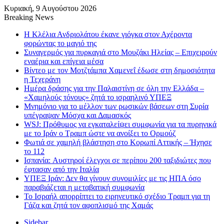
Κυριακή, 9 Αυγούστου 2026
Breaking News
Η Κλέλια Ανδριολάτου έκανε γιόγκα στον Αχέροντα
φορώντας το μαγιό της
Συναγερμός για πυρκαγιά στο Μουζάκι Ηλείας – Επιχειρούν
εναέρια και επίγεια μέσα
Βίντεο με τον Μοτζτάμπα Χαμενεΐ έδωσε στη δημοσιότητα
η Τεχεράνη
Ημέρα δράσης για την Παλαιστίνη σε όλη την Ελλάδα –
«Χαμηλούς τόνους» ζητά το ισραηλινό ΥΠΕΞ
Μνημόνιο για το μέλλον των ρωσικών βάσεων στη Συρία
υπέγραψαν Μόσχα και Δαμασκός
WSJ: Πρόθυμος να εγκαταλείψει συμφωνία για τα πυρηνικά
με το Ιράν ο Τραμπ ώστε να ανοίξει το Ορμούζ
Φωτιά σε χαμηλή βλάστηση στο Κορωπί Αττικής – Ήχησε
το 112
Ισπανία: Aυστηροί έλεγχοι σε περίπου 200 ταξιδιώτες που
έφτασαν από την Ιταλία
ΥΠΕΞ Ιράν: Δεν θα γίνουν συνομιλίες με τις ΗΠΑ όσο
παραβιάζεται η μεταβατική συμφωνία
Το Ισραήλ απορρίπτει το ειρηνευτικό σχέδιο Τραμπ για τη
Γάζα και ζητά τον αφοπλισμό της Χαμάς
Sidebar