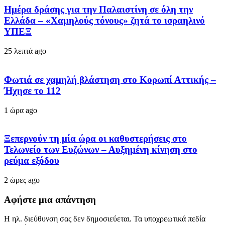
Ημέρα δράσης για την Παλαιστίνη σε όλη την
Ελλάδα – «Χαμηλούς τόνους» ζητά το ισραηλινό
ΥΠΕΞ
25 λεπτά ago
Φωτιά σε χαμηλή βλάστηση στο Κορωπί Αττικής –
Ήχησε το 112
1 ώρα ago
Ξεπερνούν τη μία ώρα οι καθυστερήσεις στο
Τελωνείο των Ευζώνων – Αυξημένη κίνηση στο
ρεύμα εξόδου
2 ώρες ago
Αφήστε μια απάντηση
Η ηλ. διεύθυνση σας δεν δημοσιεύεται.
Τα υποχρεωτικά πεδία