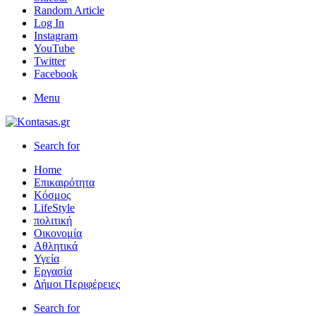
Random Article
Log In
Instagram
YouTube
Twitter
Facebook
Menu
Search for
Home
Επικαιρότητα
Κόσμος
LifeStyle
πολιτική
Οικονομία
Αθλητικά
Υγεία
Εργασία
Δήμοι Περιφέρειες
Search for