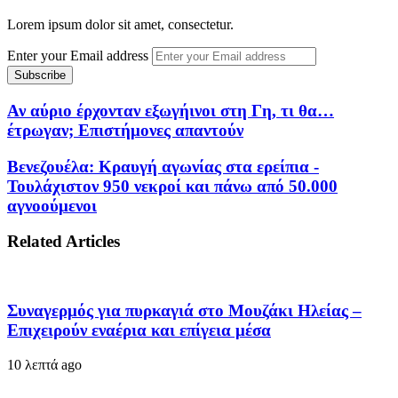
Lorem ipsum dolor sit amet, consectetur.
Enter your Email address
Αν αύριο έρχονταν εξωγήινοι στη Γη, τι θα…
έτρωγαν; Επιστήμονες απαντούν
Βενεζουέλα: Κραυγή αγωνίας στα ερείπια -
Τουλάχιστον 950 νεκροί και πάνω από 50.000
αγνοούμενοι
Related Articles
Συναγερμός για πυρκαγιά στο Μουζάκι Ηλείας –
Επιχειρούν εναέρια και επίγεια μέσα
10 λεπτά ago