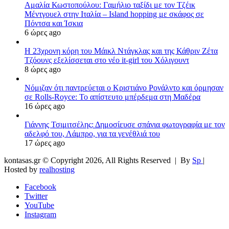
Αμαλία Κωστοπούλου: Γαμήλιο ταξίδι με τον Τζέικ
Μέντγουελ στην Ιταλία – Island hopping με σκάφος σε
Πόντσα και Ίσκια
6 ώρες ago
Η 23χρονη κόρη τoυ Μάικλ Ντάγκλας και της Κάθριν Ζέτα
Τζόουνς εξελίσσεται στο νέο it-girl του Χόλιγουντ
8 ώρες ago
Νόμιζαν ότι παντρεύεται ο Κριστιάνο Ρονάλντο και όρμησαν
σε Rolls-Royce: Το απίστευτο μπέρδεμα στη Μαδέρα
16 ώρες ago
Γιάννης Τσιμιτσέλης: Δημοσίευσε σπάνια φωτογραφία με τον
αδελφό του, Λάμπρο, για τα γενέθλιά του
17 ώρες ago
kontasas.gr © Copyright 2026, All Rights Reserved |
By
Sp
|
Hosted by
realhosting
Facebook
Twitter
YouTube
Instagram