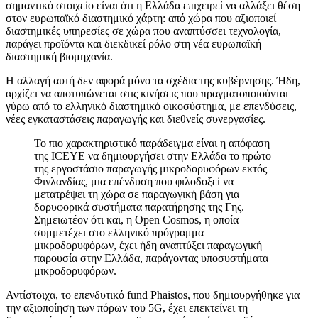
σημαντικό στοιχείο είναι ότι η Ελλάδα επιχειρεί να αλλάξει θέση
στον ευρωπαϊκό διαστημικό χάρτη: από χώρα που αξιοποιεί
διαστημικές υπηρεσίες σε χώρα που αναπτύσσει τεχνολογία,
παράγει προϊόντα και διεκδικεί ρόλο στη νέα ευρωπαϊκή
διαστημική βιομηχανία.
Η αλλαγή αυτή δεν αφορά μόνο τα σχέδια της κυβέρνησης. Ήδη,
αρχίζει να αποτυπώνεται στις κινήσεις που πραγματοποιούνται
γύρω από το ελληνικό διαστημικό οικοσύστημα, με επενδύσεις,
νέες εγκαταστάσεις παραγωγής και διεθνείς συνεργασίες.
Το πιο χαρακτηριστικό παράδειγμα είναι η απόφαση
της ICEYE να δημιουργήσει στην Ελλάδα το πρώτο
της εργοστάσιο παραγωγής μικροδορυφόρων εκτός
Φινλανδίας, μια επένδυση που φιλοδοξεί να
μετατρέψει τη χώρα σε παραγωγική βάση για
δορυφορικά συστήματα παρατήρησης της Γης.
Σημειωτέον ότι και, η Open Cosmos, η οποία
συμμετέχει στο ελληνικό πρόγραμμα
μικροδορυφόρων, έχει ήδη αναπτύξει παραγωγική
παρουσία στην Ελλάδα, παράγοντας υποσυστήματα
μικροδορυφόρων.
Αντίστοιχα, το επενδυτικό fund Phaistos, που δημιουργήθηκε για
την αξιοποίηση των πόρων του 5G, έχει επεκτείνει τη