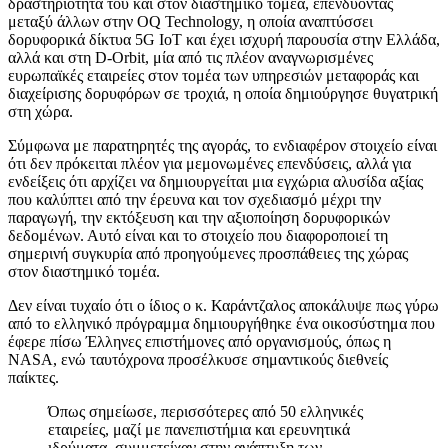
δραστηριότητά του και στον διαστημικό τομέα, επενδύοντας
μεταξύ άλλων στην OQ Technology, η οποία αναπτύσσει
δορυφορικά δίκτυα 5G IoT και έχει ισχυρή παρουσία στην Ελλάδα,
αλλά και στη D-Orbit, μία από τις πλέον αναγνωρισμένες
ευρωπαϊκές εταιρείες στον τομέα των υπηρεσιών μεταφοράς και
διαχείρισης δορυφόρων σε τροχιά, η οποία δημιούργησε θυγατρική
στη χώρα.
Σύμφωνα με παρατηρητές της αγοράς, το ενδιαφέρον στοιχείο είναι
ότι δεν πρόκειται πλέον για μεμονωμένες επενδύσεις, αλλά για
ενδείξεις ότι αρχίζει να δημιουργείται μια εγχώρια αλυσίδα αξίας
που καλύπτει από την έρευνα και τον σχεδιασμό μέχρι την
παραγωγή, την εκτόξευση και την αξιοποίηση δορυφορικών
δεδομένων. Αυτό είναι και το στοιχείο που διαφοροποιεί τη
σημερινή συγκυρία από προηγούμενες προσπάθειες της χώρας
στον διαστημικό τομέα.
Δεν είναι τυχαίο ότι ο ίδιος ο κ. Καράντζαλος αποκάλυψε πως γύρω
από το ελληνικό πρόγραμμα δημιουργήθηκε ένα οικοσύστημα που
έφερε πίσω Έλληνες επιστήμονες από οργανισμούς, όπως η
NASA, ενώ ταυτόχρονα προσέλκυσε σημαντικούς διεθνείς
παίκτες.
Όπως σημείωσε, περισσότερες από 50 ελληνικές
εταιρείες, μαζί με πανεπιστήμια και ερευνητικά
ιδρύματα, συμμετείχαν στην ανάπτυξη των