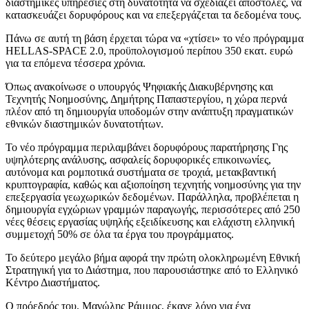
διαστημικές υπηρεσίες στη δυνατότητα να σχεδιάζει αποστολές, να
κατασκευάζει δορυφόρους και να επεξεργάζεται τα δεδομένα τους.
Πάνω σε αυτή τη βάση έρχεται τώρα να «χτίσει» το νέο πρόγραμμα
HELLAS-SPACE 2.0, προϋπολογισμού περίπου 350 εκατ. ευρώ
για τα επόμενα τέσσερα χρόνια.
Όπως ανακοίνωσε ο υπουργός Ψηφιακής Διακυβέρνησης και
Τεχνητής Νοημοσύνης, Δημήτρης Παπαστεργίου, η χώρα περνά
πλέον από τη δημιουργία υποδομών στην ανάπτυξη πραγματικών
εθνικών διαστημικών δυνατοτήτων.
Το νέο πρόγραμμα περιλαμβάνει δορυφόρους παρατήρησης Γης
υψηλότερης ανάλυσης, ασφαλείς δορυφορικές επικοινωνίες,
αυτόνομα και ρομποτικά συστήματα σε τροχιά, μετακβαντική
κρυπτογραφία, καθώς και αξιοποίηση τεχνητής νοημοσύνης για την
επεξεργασία γεωχωρικών δεδομένων. Παράλληλα, προβλέπεται η
δημιουργία εγχώριων γραμμών παραγωγής, περισσότερες από 250
νέες θέσεις εργασίας υψηλής εξειδίκευσης και ελάχιστη ελληνική
συμμετοχή 50% σε όλα τα έργα του προγράμματος.
Το δεύτερο μεγάλο βήμα αφορά την πρώτη ολοκληρωμένη Εθνική
Στρατηγική για το Διάστημα, που παρουσιάστηκε από το Ελληνικό
Κέντρο Διαστήματος.
Ο πρόεδρός του, Μανώλης Ράμμος, έκανε λόγο για ένα