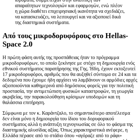
απαραίτητων τεχνολογιών και εφαρμογών, ενώ πλέον
η χώρα διαθέτει επιχειρησιακή ικανότητα να σχεδιάζει,
να κατασκευάζει, να λειτουργεί και να αξιοποιεί δικά
της διαστημικά συστήματα.
Από τους μικροδορυφόρους στο Hellas-
Space 2.0
Η πρώτη φάση αυτής της προσπάθειας ήταν το πρόγραμμα
μικροδορυφόρων, το οποίο ξεκίνησε με στόχο τη δημιουργία ενός
εθνικού συστήματος παρατήρησης της Γης. Ήδη, έχουν εκτοξευτεί
17 μικροδορυφόροι, αριθμός που θα αυξηθεί σύντομα σε 24 και τα
δεδομένα που έχουμε ήδη αρχίσει να λαμβάνουν οι αρμόδιες αρχές
αξιοποιούνται καθημερινά από δημόσιους φορείς για την πολιτική
προστασία, την αντιμετώπιση φυσικών καταστροφών, τη γεωργία
ακριβείας, την παρακολούθηση κρίσιμων υποδομών και τη
θαλάσσια επιτήρηση.
Σύμφωνα με τον κ. Καράντζαλο, το σημαντικότερο αποτέλεσμα
δεν είναι μόνο η δημιουργία του ίδιου του δορυφορικού
συστήματος αλλά η ανάπτυξη τεχνογνωσίας σε όλο το φάσμα της
διαστημικής αλυσίδας αξίας. Όπως χαρακτηριστικά ανέφερε, η
Ελλάδα πέρασε από το στάδιο όπου «αγόραζε από το ράφι»