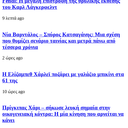
Fendi: Η μεγάλη επιστροφή της θρυλικής έκθεσης
του Καρλ Λάγκερφελντ
9 λεπτά ago
Νία Βαρντάλος – Σπύρος Κατσαγάνης: Μια σχέση
που θυμίζει σενάριο ταινίας και μετρά πάνω από
τέσσερα χρόνια
2 ώρες ago
Η Ελίζαμπεθ Χάρλεϊ ποζάρει με γαλάζιο μπικίνι στα
61 της
10 ώρες ago
Πρίγκιπας Χάρι – σήκωσε λευκή σημαία στην
οικογενειακή κόντρα: Η μία κίνηση που αρνείται να
κάνει