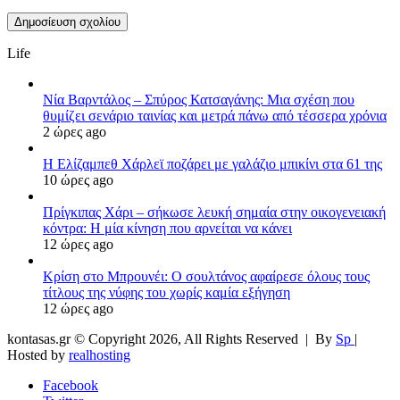
Life
Νία Βαρντάλος – Σπύρος Κατσαγάνης: Μια σχέση που
θυμίζει σενάριο ταινίας και μετρά πάνω από τέσσερα χρόνια
2 ώρες ago
Η Ελίζαμπεθ Χάρλεϊ ποζάρει με γαλάζιο μπικίνι στα 61 της
10 ώρες ago
Πρίγκιπας Χάρι – σήκωσε λευκή σημαία στην οικογενειακή
κόντρα: Η μία κίνηση που αρνείται να κάνει
12 ώρες ago
Κρίση στο Μπρουνέι: Ο σουλτάνος αφαίρεσε όλους τους
τίτλους της νύφης του χωρίς καμία εξήγηση
12 ώρες ago
kontasas.gr © Copyright 2026, All Rights Reserved |
By
Sp
|
Hosted by
realhosting
Facebook