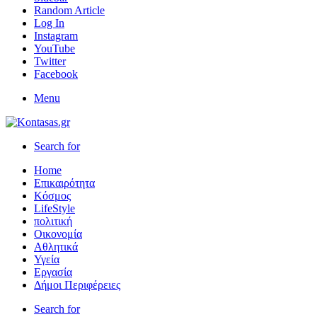
Random Article
Log In
Instagram
YouTube
Twitter
Facebook
Menu
Search for
Home
Επικαιρότητα
Κόσμος
LifeStyle
πολιτική
Οικονομία
Αθλητικά
Υγεία
Εργασία
Δήμοι Περιφέρειες
Search for