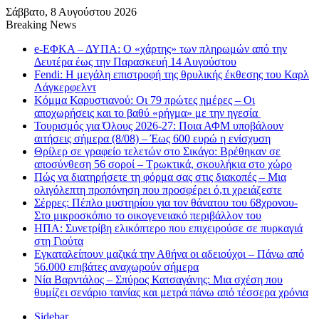
Σάββατο, 8 Αυγούστου 2026
Breaking News
e-ΕΦΚΑ – ΔΥΠΑ: Ο «χάρτης» των πληρωμών από την
Δευτέρα έως την Παρασκευή 14 Αυγούστου
Fendi: Η μεγάλη επιστροφή της θρυλικής έκθεσης του Καρλ
Λάγκερφελντ
Κόμμα Καρυστιανού: Οι 79 πρώτες ημέρες – Οι
αποχωρήσεις και το βαθύ «ρήγμα» με την ηγεσία
Τουρισμός για Όλους 2026-27: Ποια ΑΦΜ υποβάλουν
αιτήσεις σήμερα (8/08) – Έως 600 ευρώ η ενίσχυση
Θρίλερ σε γραφείο τελετών στο Σικάγο: Βρέθηκαν σε
αποσύνθεση 56 σοροί – Τρωκτικά, σκουλήκια στο χώρο
Πώς να διατηρήσετε τη φόρμα σας στις διακοπές – Μια
ολιγόλεπτη προπόνηση που προσφέρει ό,τι χρειάζεστε
Σέρρες: Πέπλο μυστηρίου για τον θάνατου του 68χρονου-
Στο μικροσκόπιο το οικογενειακό περιβάλλον του
ΗΠΑ: Συνετρίβη ελικόπτερο που επιχειρούσε σε πυρκαγιά
στη Γιούτα
Εγκαταλείπουν μαζικά την Αθήνα οι αδειούχοι – Πάνω από
56.000 επιβάτες αναχωρούν σήμερα
Νία Βαρντάλος – Σπύρος Κατσαγάνης: Μια σχέση που
θυμίζει σενάριο ταινίας και μετρά πάνω από τέσσερα χρόνια
Sidebar