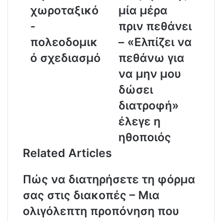
a
χωροταξικό
μία μέρα
i
-
πριν πεθάνει
l
a
πολεοδομικ
– «Ελπίζει να
d
ό σχεδιασμό
πεθάνω για
d
r
να μην μου
e
δώσει
s
s
διατροφή»
έλεγε η
ηθοποιός
Related Articles
Πώς να διατηρήσετε τη φόρμα
σας στις διακοπές – Μια
ολιγόλεπτη προπόνηση που