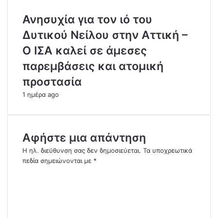
Ανησυχία για τον ιό του
Δυτικού Νείλου στην Αττική –
Ο ΙΣΑ καλεί σε άμεσες
παρεμβάσεις και ατομική
προστασία
1 ημέρα ago
Αφήστε μια απάντηση
Η ηλ. διεύθυνση σας δεν δημοσιεύεται.
Τα υποχρεωτικά
πεδία σημειώνονται με
*
Σ
χ
ό
λ
ι