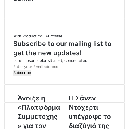
W
e
b
s
i
With Product You Purchase
t
Subscribe to our mailing list to
e
get the new updates!
Lorem ipsum dolor sit amet, consectetur.
E
n
t
e
r
Άνοιξε η
Η Σάνεν
y
o
«Πλατφόρμα
Ντόχερτι
u
r
Συμμετοχής
υπέγραψε το
E
» για τον
διαζύγιό της
m