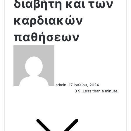
διαβήτη και των
καρδιακών
παθήσεων
S
e
n
d
a
n
admin
17 Ιουλίου, 2024
e
0
9
Less than a minute
m
a
i
l