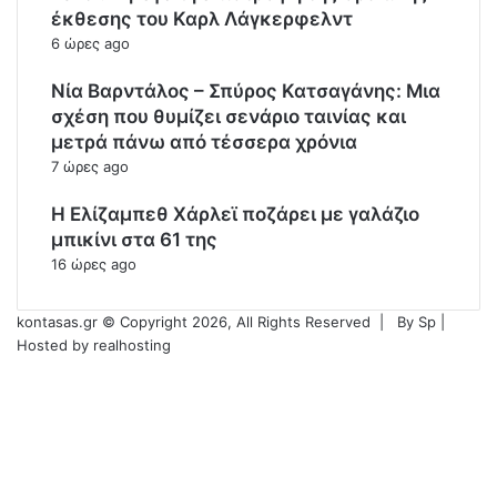
έκθεσης του Καρλ Λάγκερφελντ
6 ώρες ago
Νία Βαρντάλος – Σπύρος Κατσαγάνης: Μια
σχέση που θυμίζει σενάριο ταινίας και
μετρά πάνω από τέσσερα χρόνια
7 ώρες ago
Η Ελίζαμπεθ Χάρλεϊ ποζάρει με γαλάζιο
μπικίνι στα 61 της
16 ώρες ago
kontasas.gr © Copyright 2026, All Rights Reserved |
By
Sp
|
Hosted by
realhosting
Facebook
Twitter
YouTube
Instagram
Facebook
Twitter
WhatsApp
Telegram
Viber
Back