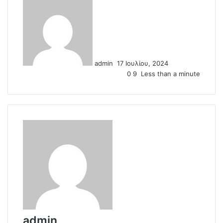
S
e
n
d
a
n
admin
17 Ιουλίου, 2024
e
0
9
Less than a minute
m
a
i
l
admin