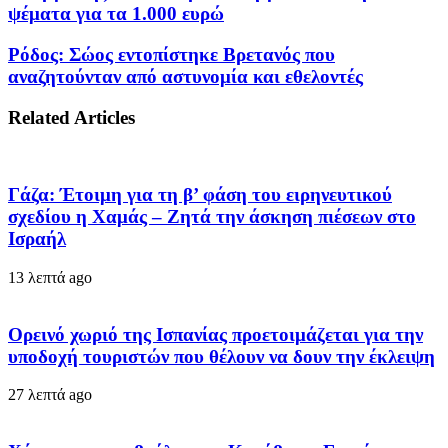
ψέματα για τα 1.000 ευρώ
Ρόδος: Σώος εντοπίστηκε Βρετανός που
αναζητούνταν από αστυνομία και εθελοντές
Related Articles
Γάζα: Έτοιμη για τη β’ φάση του ειρηνευτικού
σχεδίου η Χαμάς – Ζητά την άσκηση πιέσεων στο
Ισραήλ
13 λεπτά ago
Ορεινό χωριό της Ισπανίας προετοιμάζεται για την
υποδοχή τουριστών που θέλουν να δουν την έκλειψη
27 λεπτά ago