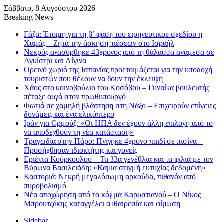
Σάββατο, 8 Αυγούστου 2026
Breaking News
Γάζα: Έτοιμη για τη β’ φάση του ειρηνευτικού σχεδίου η
Χαμάς – Ζητά την άσκηση πιέσεων στο Ισραήλ
Νεκρός ανασύρθηκε 43χρονος από τη θάλασσα ανάμεσα σε
Αγκίστρι και Αίγινα
Ορεινό χωριό της Ισπανίας προετοιμάζεται για την υποδοχή
τουριστών που θέλουν να δουν την έκλειψη
Χάος στο κοινοβούλιο του Κοσόβου – Γυναίκα βουλευτής
πέταξε αυγά στον πρωθυπουργό
Φωτιά σε χαμηλή βλάστηση στη Νάξο – Επιχειρούν επίγειες
δυνάμεις και ένα ελικόπτερο
Ιράν για Ορμούζ: «Οι ΗΠΑ δεν έχουν άλλη επιλογή από το
να αποδεχθούν τη νέα κατάσταση»
Τραγωδία στην Πάρο: Πνίγηκε 4χρονο παιδί σε πισίνα –
Προσήχθησαν ιδιοκτήτης και γονείς
Εριέττα Κούρκουλου – Τα 33α γενέθλια και τα φιλιά με τον
Βύρωνα Βασιλειάδη: «Καμία στιγμή ευτυχίας δεδομένη»
Καστοριά: Νεκρή μεγαλόσωμη αρκούδα, πιθανόν από
πυροβολισμό
Νέα αποχώρηση από το κόμμα Καρυστιανού – Ο Νίκος
Μπρουτζάκης καταγγέλει αυθαιρεσία και φίμωση
Sidebar