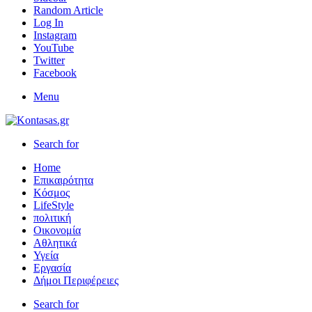
Random Article
Log In
Instagram
YouTube
Twitter
Facebook
Menu
Search for
Home
Επικαιρότητα
Κόσμος
LifeStyle
πολιτική
Οικονομία
Αθλητικά
Υγεία
Εργασία
Δήμοι Περιφέρειες
Search for