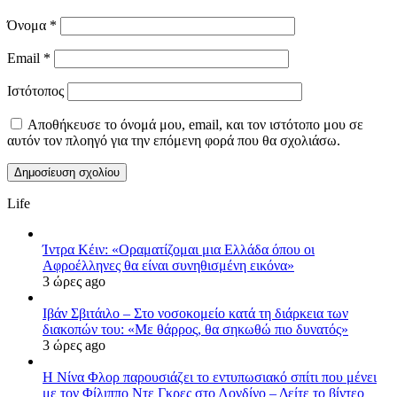
Όνομα
*
Email
*
Ιστότοπος
Αποθήκευσε το όνομά μου, email, και τον ιστότοπο μου σε
αυτόν τον πλοηγό για την επόμενη φορά που θα σχολιάσω.
Life
Ίντρα Κέιν: «Οραματίζομαι μια Ελλάδα όπου οι
Αφροέλληνες θα είναι συνηθισμένη εικόνα»
3 ώρες ago
Ιβάν Σβιτάιλο – Στο νοσοκομείο κατά τη διάρκεια των
διακοπών του: «Με θάρρος, θα σηκωθώ πιο δυνατός»
3 ώρες ago
Η Νίνα Φλορ παρουσιάζει το εντυπωσιακό σπίτι που μένει
με τον Φίλιππο Ντε Γκρες στο Λονδίνο – Δείτε το βίντεο