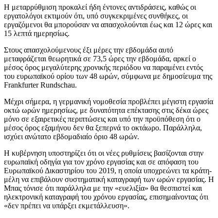
Η μεταρρύθμιση προκαλεί ήδη έντονες αντιδράσεις, καθώς οι
εργατολόγοι εκτιμούν ότι, υπό συγκεκριμένες συνθήκες, οι
εργαζόμενοι θα μπορούσαν να απασχολούνται έως και 12 ώρες και
15 λεπτά ημερησίως.
Στους απασχολούμενους έξι μέρες την εβδομάδα αυτό
μεταφράζεται θεωρητικά σε 73,5 ώρες την εβδομάδα, αρκεί ο
μέσος όρος μεγαλύτερης χρονικής περιόδου να παραμένει εντός
του ευρωπαϊκού ορίου των 48 ωρών, σύμφωνα με δημοσίευμα της
Frankfurter Rundschau.
Μέχρι σήμερα, η γερμανική νομοθεσία προβλέπει μέγιστη εργασία
οκτώ ωρών ημερησίως, με δυνατότητα επέκτασης στις δέκα ώρες
μόνο σε εξαιρετικές περιπτώσεις και υπό την προϋπόθεση ότι ο
μέσος όρος εξαμήνου δεν θα ξεπερνά το οκτάωρο. Παράλληλα,
ισχύει ανώτατο εβδομαδιαίο όριο 48 ωρών.
Η κυβέρνηση υποστηρίζει ότι οι νέες ρυθμίσεις βασίζονται στην
ευρωπαϊκή οδηγία για τον χρόνο εργασίας και σε απόφαση του
Ευρωπαϊκού Δικαστηρίου του 2019, η οποία υποχρεώνει τα κράτη-
μέλη να επιβάλουν συστηματική καταγραφή των ωρών εργασίας. Η
Μπας τόνισε ότι παράλληλα με την «ευελιξία» θα θεσπιστεί και
ηλεκτρονική καταγραφή του χρόνου εργασίας, επισημαίνοντας ότι
«δεν πρέπει να υπάρξει εκμετάλλευση».