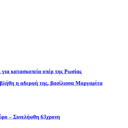
 για κατασκοπεία υπέρ της Ρωσίας
εβλήθη η αδερφή της, βασίλισσα Μαργαρίτα
ύρο – Συνελήφθη 63χρονη