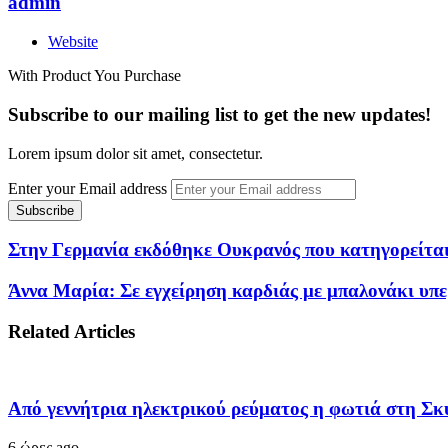
admin
Website
With Product You Purchase
Subscribe to our mailing list to get the new updates!
Lorem ipsum dolor sit amet, consectetur.
Enter your Email address
Στην Γερμανία εκδόθηκε Ουκρανός που κατηγορείται
Άννα Μαρία: Σε εγχείρηση καρδιάς με μπαλονάκι υπ
Related Articles
Από γεννήτρια ηλεκτρικού ρεύματος η φωτιά στη Σκ
6 ώρες ago