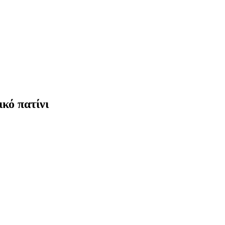
κό πατίνι