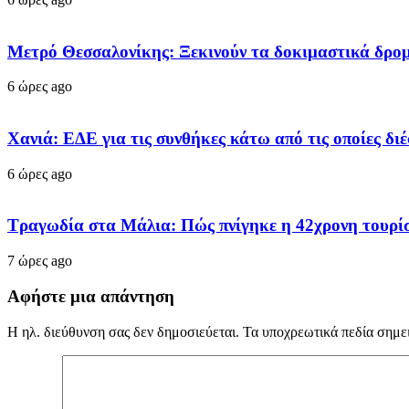
Μετρό Θεσσαλονίκης: Ξεκινούν τα δοκιμαστικά δρο
6 ώρες ago
Χανιά: ΕΔΕ για τις συνθήκες κάτω από τις οποίες δι
6 ώρες ago
Τραγωδία στα Μάλια: Πώς πνίγηκε η 42χρονη τουρίστ
7 ώρες ago
Αφήστε μια απάντηση
Η ηλ. διεύθυνση σας δεν δημοσιεύεται.
Τα υποχρεωτικά πεδία σημε