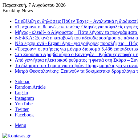
Παρασκευή, 7 Αυγούστου 2026
Breaking News
Σε εξέλιξη οι δηλώσεις Πόθεν Έσχες – Αναλυτικά η διαδικασ
«Τρέχουν» οι θερινές εκπτώσεις: Οδηγός για ασφαλείς αγορές
Μήνας «κλειδί» ο Αύγουστος – Πότε λήγουν τα προγράμματα «
e-ΕΦΚΑ: Ξεκινά η καταβολή του αδειοδωροσήμου σε πάνω α
Νέα εφαρμογή «Ergani App» για γρήγορες προσλήψεις – Πώς 
«Τρέχουν» οι αιτήσεις για μόνιμο διορισμό 5.486 εκπαιδευτ
Στη Σαουδική Αραβία αύριο ο Ερντογάν – Κρίσιμες επαφές μ
Από γεννήτρια ηλεκτρικού ρεύματος η φωτιά στη Σκύρο – Συ
Το δίλημμα του Τραμπ για το Ιράν: Παραχωρήσεις για να ανο
Μετρό Θεσσαλονίκης: Ξεκινούν τα δοκιμαστικά δρομολόγια τ
Sidebar
Random Article
Log In
Instagram
YouTube
Twitter
Facebook
Menu