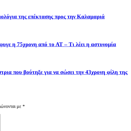
μολόγια της επέκτασης προς την Καλαμαριά
έφυγε η 75χρονη από το ΑΤ – Τι λέει η αστυνομία
ρια που βούτηξε για να σώσει την 43χρονη φίλη της
ιώνονται με
*