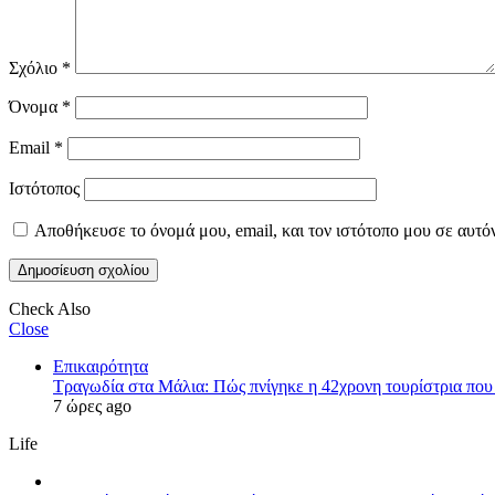
Σχόλιο
*
Όνομα
*
Email
*
Ιστότοπος
Αποθήκευσε το όνομά μου, email, και τον ιστότοπο μου σε αυτό
Check Also
Close
Επικαιρότητα
Τραγωδία στα Μάλια: Πώς πνίγηκε η 42χρονη τουρίστρια που 
7 ώρες ago
Life