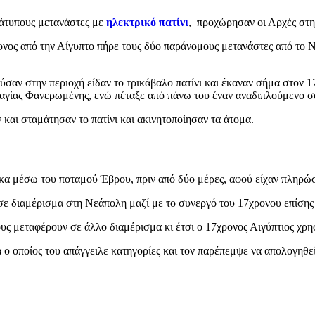
άτυπους μετανάστες με
ηλεκτρικό πατίνι
, προχώρησαν οι Αρχές στ
ονος από την Αίγυπτο πήρε τους δύο παράνομους μετανάστες από το Ν
σαν στην περιοχή είδαν το τρικάβαλο πατίνι και έκαναν σήμα στον 1
αγίας Φανερωμένης, ενώ πέταξε από πάνω του έναν αναδιπλούμενο σ
 και σταμάτησαν το πατίνι και ακινητοποίησαν τα άτομα.
κα μέσω του ποταμού Έβρου, πριν από δύο μέρες, αφού είχαν πληρώσ
ε διαμέρισμα στη Νεάπολη μαζί με το συνεργό του 17χρονου επίσης 
ς μεταφέρουν σε άλλο διαμέρισμα κι έτσι ο 17χρονος Αιγύπτιος χρησ
 οποίος του απάγγειλε κατηγορίες και τον παρέπεμψε να απολογηθεί