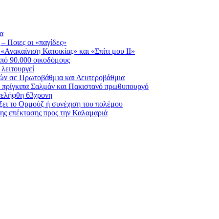
ία
 – Ποιες οι «παγίδες»
Ανακαίνιση Κατοικίας» και «Σπίτι μου ΙΙ»
πό 90.000 οικοδόμους
λειτουργεί
ικών σε Πρωτοβάθμια και Δευτεροβάθμια
ε πρίγκιπα Σαλμάν και Πακιστανό πρωθυπουργό
νελήφθη 63χρονη
ίξει το Ορμούζ ή συνέχιση του πολέμου
ης επέκτασης προς την Καλαμαριά