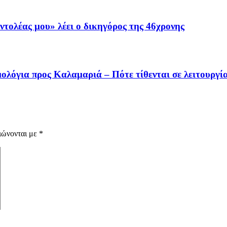
εντολέας μου» λέει ο δικηγόρος της 46χρονης
ολόγια προς Καλαμαριά – Πότε τίθενται σε λειτουργί
ιώνονται με
*