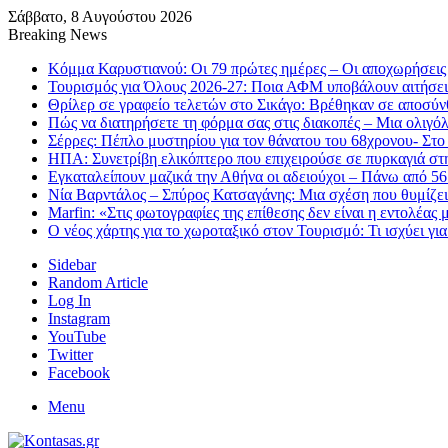
Σάββατο, 8 Αυγούστου 2026
Breaking News
Κόμμα Καρυστιανού: Οι 79 πρώτες ημέρες – Οι αποχωρήσεις 
Τουρισμός για Όλους 2026-27: Ποια ΑΦΜ υποβάλουν αιτήσει
Θρίλερ σε γραφείο τελετών στο Σικάγο: Βρέθηκαν σε αποσύν
Πώς να διατηρήσετε τη φόρμα σας στις διακοπές – Μια ολιγό
Σέρρες: Πέπλο μυστηρίου για τον θάνατου του 68χρονου- Στο
ΗΠΑ: Συνετρίβη ελικόπτερο που επιχειρούσε σε πυρκαγιά στ
Εγκαταλείπουν μαζικά την Αθήνα οι αδειούχοι – Πάνω από 5
Νία Βαρντάλος – Σπύρος Κατσαγάνης: Μια σχέση που θυμίζει 
Marfin: «Στις φωτογραφίες της επίθεσης δεν είναι η εντολέας 
Ο νέος χάρτης για το χωροταξικό στον Τουρισμό: Τι ισχύει γι
Sidebar
Random Article
Log In
Instagram
YouTube
Twitter
Facebook
Menu