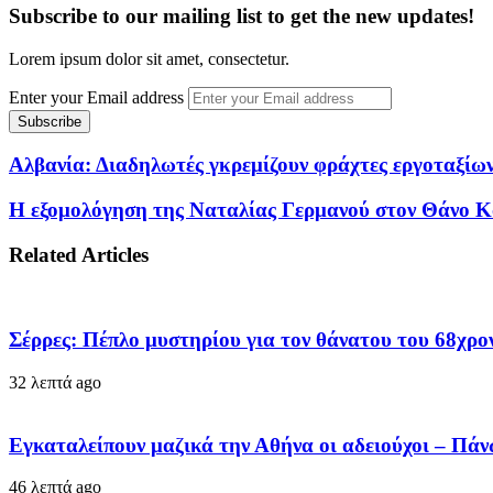
Subscribe to our mailing list to get the new updates!
Lorem ipsum dolor sit amet, consectetur.
Enter your Email address
Αλβανία: Διαδηλωτές γκρεμίζουν φράχτες εργοταξίων
Η εξομολόγηση της Ναταλίας Γερμανού στον Θάνο Κα
Related Articles
Σέρρες: Πέπλο μυστηρίου για τον θάνατου του 68χρον
32 λεπτά ago
Εγκαταλείπουν μαζικά την Αθήνα οι αδειούχοι – Πά
46 λεπτά ago