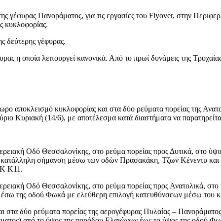
ς γέφυρας Πανοράματος, για τις εργασίες του Flyover, στην Περιφε
ης κυκλοφορίας.
ης δεύτερης γέφυρας.
φυρας η οποία λειτουργεί κανονικά. Από το πρωί δυνάμεις της Τροχα
8ωρο αποκλεισμό κυκλοφορίας και στα δύο ρεύματα πορείας της Ανα
ύριο Κυριακή (14/6), με αποτέλεσμα κατά διαστήματα να παρατηρεί
ρειακή Οδό Θεσσαλονίκης, στο ρεύμα πορείας προς Δυτικά, στο ύψο
 κατάλληλη σήμανση μέσω των οδών Πρασακάκη, Τζων Κένεντυ και Ε
/Κ Κ11.
ρειακή Οδό Θεσσαλονίκης, στο ρεύμα πορείας προς Ανατολικά, στο
μέσω της οδού Φωκά με ελεύθερη επιλογή κατευθύνσεων μέσω του κ
ι στα δύο ρεύματα πορείας της αερογέφυρας Πυλαίας – Πανοράματος
ατος) από το ύψος της παρόδου Ελαιώνων έως το ύψος της οδού Φω