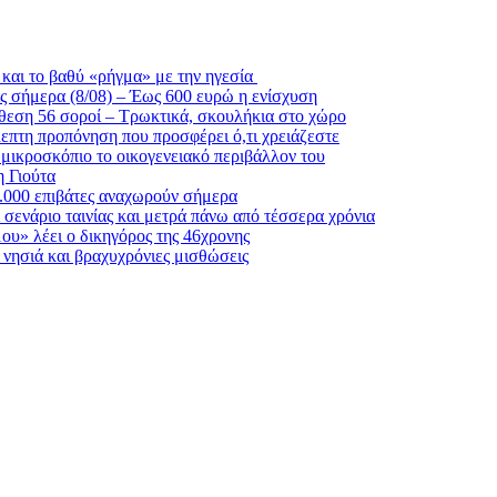
και το βαθύ «ρήγμα» με την ηγεσία
ς σήμερα (8/08) – Έως 600 ευρώ η ενίσχυση
θεση 56 σοροί – Τρωκτικά, σκουλήκια στο χώρο
λεπτη προπόνηση που προσφέρει ό,τι χρειάζεστε
 μικροσκόπιο το οικογενειακό περιβάλλον του
η Γιούτα
6.000 επιβάτες αναχωρούν σήμερα
σενάριο ταινίας και μετρά πάνω από τέσσερα χρόνια
μου» λέει ο δικηγόρος της 46χρονης
α νησιά και βραχυχρόνιες μισθώσεις