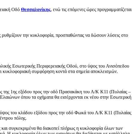
ρειακή Οδό
Θεσσαλονίκης
, ενώ τις επόμενες ώρες προγραμματίζεται
ίας ρυθμίζουν την κυκλοφορία, προσπαθώντας να δώσουν λύσεις στο
τολικής Εσωτερικής Περιφερειακής Οδού, στο ύψος του Ανισόπεδου
ται κυκλοφοριακή συμφόρηση κοντά στα σημεία αποκλεισμών.
ς της 1ης εξόδου προς την οδό Πρασακάκη του Α/Κ Κ11 (Πυλαίας –
λαιώνων όπου τα οχήματα θα εισέρχονται εκ νέου στην Εσωτερική
 ύψος του κλάδου εξόδου προς την οδό Φωκά του Α/Κ Κ11 (Πυλαίας
έντρου πόλης.
 και συγκεκριμένα θα διακοπεί πλήρως η κυκλοφορία όλων των
κά. Η κυκλοφορία όλων των οχημάτων θα διεξάγεται με κατάλληλη