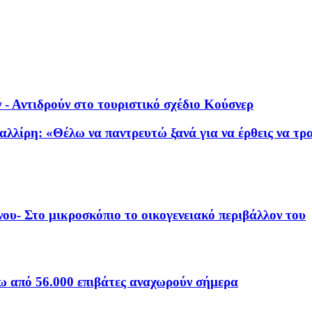
 - Αντιδρούν στο τουριστικό σχέδιο Κούσνερ
λλίρη: «Θέλω να παντρευτώ ξανά για να έρθεις να τρ
ου- Στο μικροσκόπιο το οικογενειακό περιβάλλον του
νω από 56.000 επιβάτες αναχωρούν σήμερα