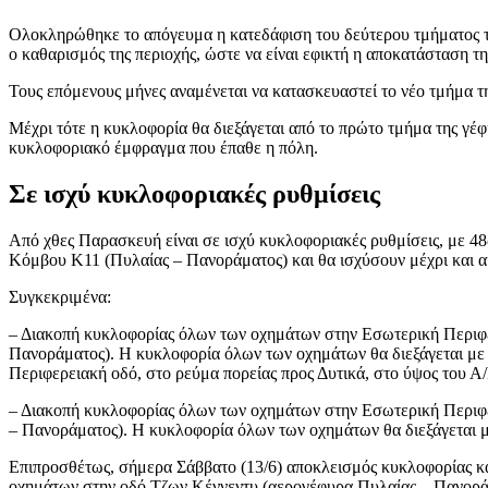
Ολοκληρώθηκε το απόγευμα η κατεδάφιση του δεύτερου τμήματος τη
ο καθαρισμός της περιοχής, ώστε να είναι εφικτή η αποκατάσταση τ
Τους επόμενους μήνες αναμένεται να κατασκευαστεί το νέο τμήμα τ
Μέχρι τότε η κυκλοφορία θα διεξάγεται από το πρώτο τμήμα της γέ
κυκλοφοριακό έμφραγμα που έπαθε η πόλη.
Σε ισχύ κυκλοφοριακές ρυθμίσεις
Από χθες Παρασκευή είναι σε ισχύ κυκλοφοριακές ρυθμίσεις, με 4
Κόμβου Κ11 (Πυλαίας – Πανοράματος) και θα ισχύσουν μέχρι και α
Συγκεκριμένα:
– Διακοπή κυκλοφορίας όλων των οχημάτων στην Εσωτερική Περιφε
Πανοράματος). Η κυκλοφορία όλων των οχημάτων θα διεξάγεται με
Περιφερειακή οδό, στο ρεύμα πορείας προς Δυτικά, στο ύψος του Α
– Διακοπή κυκλοφορίας όλων των οχημάτων στην Εσωτερική Περιφε
– Πανοράματος). Η κυκλοφορία όλων των οχημάτων θα διεξάγεται 
Επιπροσθέτως, σήμερα Σάββατο (13/6) αποκλεισμός κυκλοφορίας κα
οχημάτων στην οδό Τζων Κέννεντυ (αερογέφυρα Πυλαίας – Πανοράμ