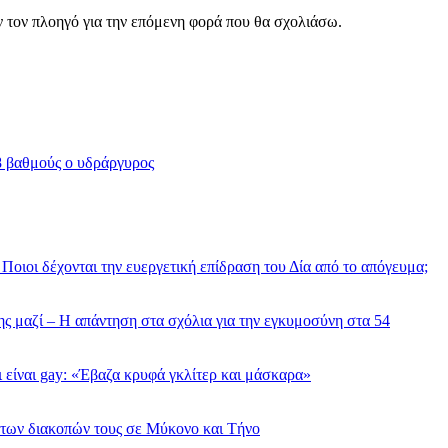
ν τον πλοηγό για την επόμενη φορά που θα σχολιάσω.
38 βαθμούς ο υδράργυρος
Ποιοι δέχονται την ευεργετική επίδραση του Δία από το απόγευμα;
της μαζί – Η απάντηση στα σχόλια για την εγκυμοσύνη στα 54
 είναι gay: «Έβαζα κρυφά γκλίτερ και μάσκαρα»
των διακοπών τους σε Μύκονο και Τήνο