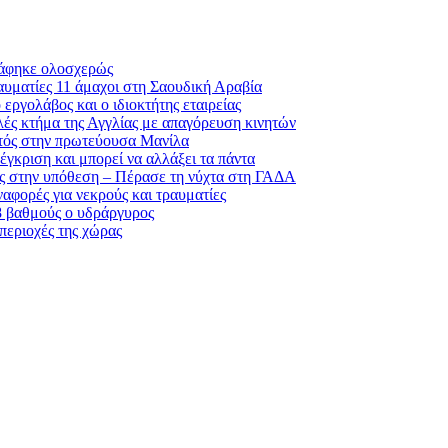
ράφηκε ολοσχερώς
αυματίες 11 άμαχοι στη Σαουδική Αραβία
εργολάβος και ο ιδιοκτήτης εταιρείας
λές κτήμα της Αγγλίας με απαγόρευση κινητών
θητός στην πρωτεύουσα Μανίλα
έγκριση και μπορεί να αλλάξει τα πάντα
της στην υπόθεση – Πέρασε τη νύχτα στη ΓΑΔΑ
αφορές για νεκρούς και τραυματίες
38 βαθμούς ο υδράργυρος
περιοχές της χώρας