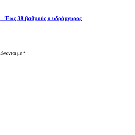
ά – Έως 38 βαθμούς ο υδράργυρος
ιώνονται με
*