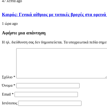
47 λεπτά ago
Καιρός: Γενικά αίθριος με τοπικές βροχές στα ορειν
1 ώρα ago
Αφήστε μια απάντηση
Η ηλ. διεύθυνση σας δεν δημοσιεύεται.
Τα υποχρεωτικά πεδία σημε
Σχόλιο
*
Όνομα
*
Email
*
Ιστότοπος