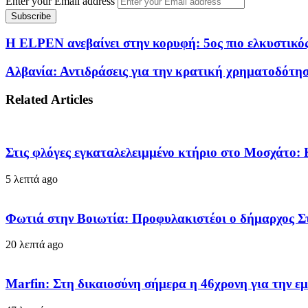
Enter your Email address
Η ELPEN ανεβαίνει στην κορυφή: 5ος πιο ελκυστικός
Αλβανία: Αντιδράσεις για την κρατική χρηματοδότησ
Related Articles
Στις φλόγες εγκαταλελειμμένο κτήριο στο Μοσχάτο
5 λεπτά ago
Φωτιά στην Βοιωτία: Προφυλακιστέοι ο δήμαρχος Στυ
20 λεπτά ago
Marfin: Στη δικαιοσύνη σήμερα η 46χρονη για την 