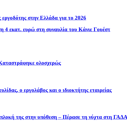
 εργοδότης στην Ελλάδα για το 2026
η 4 εκατ. ευρώ στη συναυλία του Κάνιε Γουέστ
: Καταστράφηκε ολοσχερώς
λίδας, ο εργολάβος και ο ιδιοκτήτης εταιρείας
εμπλοκή της στην υπόθεση – Πέρασε τη νύχτα στη ΓΑΔ