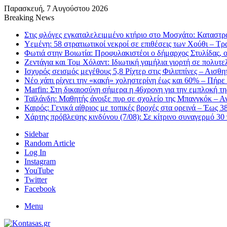
Παρασκευή, 7 Αυγούστου 2026
Breaking News
Στις φλόγες εγκαταλελειμμένο κτήριο στο Μοσχάτο: Καταστ
Υεμένη: 58 στρατιωτικοί νεκροί σε επιθέσεις των Χούθι – Τρ
Φωτιά στην Βοιωτία: Προφυλακιστέοι ο δήμαρχος Στυλίδας, ο 
Ζεντάγια και Τομ Χόλαντ: Ιδιωτική γαμήλια γιορτή σε πολυτε
Ισχυρός σεισμός μεγέθους 5,8 Ρίχτερ στις Φιλιππίνες – Αισ
Νέο χάπι ρίχνει την «κακή» χοληστερίνη έως και 60% – Πήρε 
Marfin: Στη δικαιοσύνη σήμερα η 46χρονη για την εμπλοκή 
Ταϊλάνδη: Μαθητής άνοιξε πυρ σε σχολείο της Μπανγκόκ – Αν
Καιρός: Γενικά αίθριος με τοπικές βροχές στα ορεινά – Έως 
Χάρτης πρόβλεψης κινδύνου (7/08): Σε κίτρινο συναγερμό 30 
Sidebar
Random Article
Log In
Instagram
YouTube
Twitter
Facebook
Menu