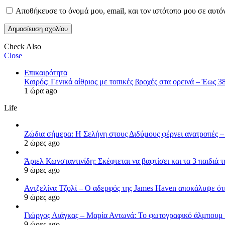
Αποθήκευσε το όνομά μου, email, και τον ιστότοπο μου σε αυτό
Check Also
Close
Επικαιρότητα
Καιρός: Γενικά αίθριος με τοπικές βροχές στα ορεινά – Έως 
1 ώρα ago
Life
Ζώδια σήμερα: Η Σελήνη στους Διδύμους φέρνει ανατροπές – 
2 ώρες ago
Άριελ Κωνσταντινίδη: Σκέφτεται να βαφτίσει και τα 3 παιδιά 
9 ώρες ago
Αντζελίνα Τζολί – Ο αδερφός της James Haven αποκάλυψε ότι
9 ώρες ago
Γιώργος Λιάγκας – Μαρία Αντωνά: Το φωτογραφικό άλμπουμ 
9 ώρες ago