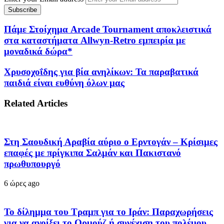
Πάμε Στοίχημα Arcade Tournament αποκλειστικά
στα καταστήματα Allwyn-Retro εμπειρία με
μοναδικά δώρα*
Χρυσοχοΐδης για βία ανηλίκων: Τα παραβατικά
παιδιά είναι ευθύνη όλων μας
Related Articles
Στη Σαουδική Αραβία αύριο ο Ερντογάν – Κρίσιμες
επαφές με πρίγκιπα Σαλμάν και Πακιστανό
πρωθυπουργό
6 ώρες ago
Το δίλημμα του Τραμπ για το Ιράν: Παραχωρήσεις
για να ανοίξει το Ορμούζ ή συνέχιση του πολέμου