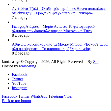
Αντζελίνα Τζολί – Ο αδερφός της James Haven αποκάλυψε
ότι είναι gay: «Έβαζα κρυφά γκλίτερ και μάσκαρα»
7 ώρες ago
Γιώργος Λιάγκας – Μαρία Αντωνά: Το φωτογραφικό
άλμπουμ των διακοπών τους σε Μύκονο και Τήνο
8 ώρες ago
Αθηνά Οικονομάκου από τα Μπόρα Μπόρα: «Έσκασε τώρα
όλη η κούραση» – Το απρόοπτο πρόβλημα υγείας
8 ώρες ago
kontasas.gr © Copyright 2026, All Rights Reserved |
By
Sp
|
Hosted by
realhosting
Facebook
Twitter
YouTube
Instagram
Facebook
Twitter
WhatsApp
Telegram
Viber
Back to top button