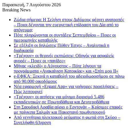
Παρασκευή, 7 Αυγούστου 2026
Breaking News
Ζώδια σήμερα: Η Σελήνη στους Διδύμους φέρνει ανατροπές
– Ποιοι δέχονται την ευεργετική επίδραση του Δία από το
απόγευμα;
Πότε πληρώνονται οι συντάξεις Σεπτεμβρίου – Ποιες οι
ημερομηνίες καταβολής
Σε εξέλιξη οι δηλώσεις Πόθεν Έσχες – Αναλυτικά η
διαδικασία
«Τρέχουν» οι θερινές εκπτώσεις: Οδηγός για ασφαλείς
αγορές – Ποιες οι «παγίδες»
Μήνας «κλειδί» ο Αύγουστος – Πότε λήγουν τα
προγράμματα «Ανακαίνιση Κατοικίας» και «Σπίτι μου ΙΙ»
e-ΕΦΚΑ: Ξεκινά η καταβολή του αδειοδωροσήμου σε πάνω
από 90.000 οικοδόμους
Νέα εφαρμογή «Ergani App» για γρήγορες προσλήψεις –
Πώς λειτουργεί
«Τρέχουν» οι αιτήσεις για μόνιμο διορισμό 5.486
εκπαιδευτικών σε Πρωτοβάθμια και Δευτεροβάθμια
Στη Σαουδική Αραβία αύριο ο Ερντογάν – Κρίσιμες επαφές
με πρίγκιπα Σαλμάν και Πακιστανό πρωθυπουργό
Από γεννήτρια ηλεκτρικού ρεύματος η φωτιά στη Σκύρο –
Συνελήφθη 63χρονη