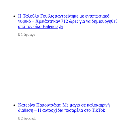
Η Ταλούλα Γουίλις παντρεύτηκε με εντυπωσιακό
νυφικό – Χρειάστηκαν 712 ώρες για να δημιουργηθεί
από τον οίκο Balenciaga
1 ώρα ago
Κατερίνα Παπουτσάκη: Με μαγιό σε καλοκαιρινή
διάθεση – Η αυτοσχέδια πασαρέλα στο TikTok
2 ώρες ago