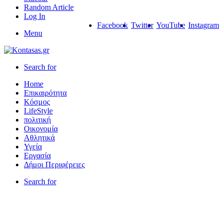
Random Article
Log In
Facebook
Twitter
YouTube
Instagram
Menu
Search for
Home
Επικαιρότητα
Κόσμος
LifeStyle
πολιτική
Οικονομία
Αθλητικά
Υγεία
Εργασία
Δήμοι Περιφέρειες
Search for