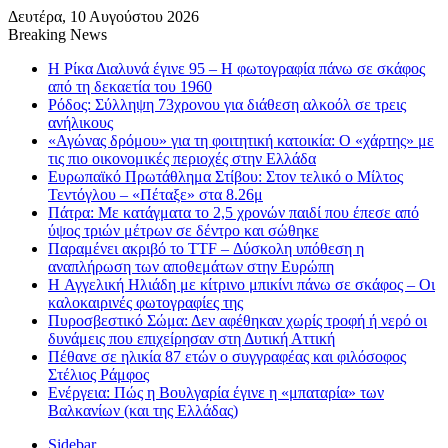
Δευτέρα, 10 Αυγούστου 2026
Breaking News
Η Ρίκα Διαλυνά έγινε 95 – Η φωτογραφία πάνω σε σκάφος
από τη δεκαετία του 1960
Ρόδος: Σύλληψη 73χρονου για διάθεση αλκοόλ σε τρεις
ανήλικους
«Αγώνας δρόμου» για τη φοιτητική κατοικία: Ο «χάρτης» με
τις πιο οικονομικές περιοχές στην Ελλάδα
Ευρωπαϊκό Πρωτάθλημα Στίβου: Στον τελικό ο Μίλτος
Τεντόγλου – «Πέταξε» στα 8.26μ
Πάτρα: Με κατάγματα το 2,5 χρονών παιδί που έπεσε από
ύψος τριών μέτρων σε δέντρο και σώθηκε
Παραμένει ακριβό το TTF – Δύσκολη υπόθεση η
αναπλήρωση των αποθεμάτων στην Ευρώπη
H Αγγελική Ηλιάδη με κίτρινο μπικίνι πάνω σε σκάφος – Οι
καλοκαιρινές φωτογραφίες της
Πυροσβεστικό Σώμα: Δεν αφέθηκαν χωρίς τροφή ή νερό οι
δυνάμεις που επιχείρησαν στη Δυτική Αττική
Πέθανε σε ηλικία 87 ετών ο συγγραφέας και φιλόσοφος
Στέλιος Ράμφος
Ενέργεια: Πώς η Βουλγαρία έγινε η «μπαταρία» των
Βαλκανίων (και της Ελλάδας)
Sidebar