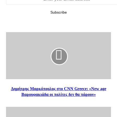
Δημήτρης Μαρκόπουλος στο CNN Greece: «New age
Βαρουφακιάδα οι πολίτες δεν θα πάρουν»