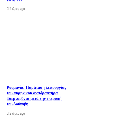
2 ώρες ago
Ρουμανία: Παράταση λειτουργίας
του πυρηνικού αντιδραστήρα
Τσερναβόντα μετά την εκτροπή
του Δούναβη
2 ώρες ago