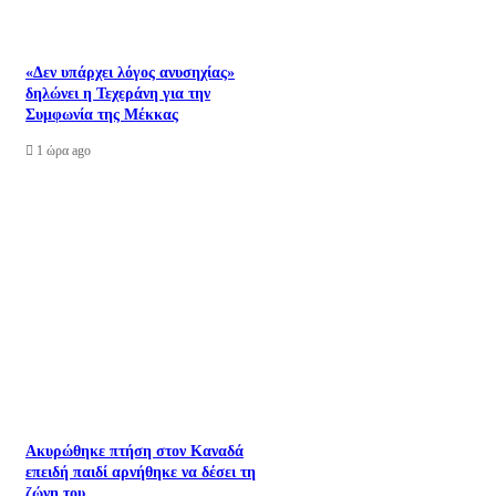
«Δεν υπάρχει λόγος ανυσηχίας»
δηλώνει η Τεχεράνη για την
Συμφωνία της Μέκκας
1 ώρα ago
Ακυρώθηκε πτήση στον Καναδά
επειδή παιδί αρνήθηκε να δέσει τη
ζώνη του