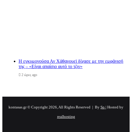
Η εγκυμονούσα Αν Χάθαγουεϊ δίχασε με την εμφάνισή
της – «Είναι απαίσιο αυτό το τζιν»
2 ώρες ago
kontasas.gr © Copyright 2026, All Rights Reserved |
By
Sp
| Hosted by
realhosting