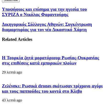
Υποψήφιος και επίσημα για την ηγεσία του
ΣΥΡΙΖΑ ο Νικόλας Φαραντούρης
Δικηγορικός Σύλλογος Αθηνών: Συγκέντρωση
διαμαρτυρίας για τον νέο Δικαστικό Χάρτη
Related Articles
Η Τουρκία ζητά μορατόριουμ Ρωσίας-Ουκρανίας
στις επιθέσεις κατά εμπορικών πλοίων
29 λεπτά ago
Ζελένσκι: Ρωσικά drones σκότωσαν τρίχρονο αγόρι
και τους παππούδες του κοντά στο Κίεβο
43 λεπτά ago