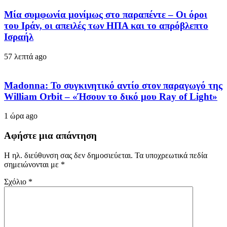
Μία συμφωνία μονίμως στο παραπέντε – Οι όροι
του Ιράν, οι απειλές των ΗΠΑ και το απρόβλεπτο
Ισραήλ
57 λεπτά ago
Madonna: Το συγκινητικό αντίο στον παραγωγό της
William Orbit – «Ήσουν το δικό μου Ray of Light»
1 ώρα ago
Αφήστε μια απάντηση
Η ηλ. διεύθυνση σας δεν δημοσιεύεται.
Τα υποχρεωτικά πεδία
σημειώνονται με
*
Σχόλιο
*