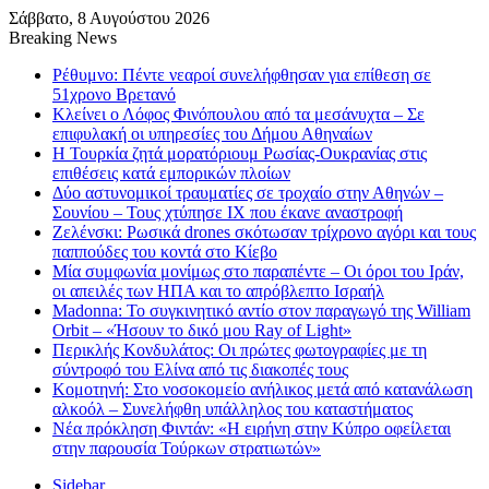
Σάββατο, 8 Αυγούστου 2026
Breaking News
Ρέθυμνο: Πέντε νεαροί συνελήφθησαν για επίθεση σε
51χρονο Βρετανό
Κλείνει ο Λόφος Φινόπουλου από τα μεσάνυχτα – Σε
επιφυλακή οι υπηρεσίες του Δήμου Αθηναίων
Η Τουρκία ζητά μορατόριουμ Ρωσίας-Ουκρανίας στις
επιθέσεις κατά εμπορικών πλοίων
Δύο αστυνομικοί τραυματίες σε τροχαίο στην Αθηνών –
Σουνίου – Τους χτύπησε ΙΧ που έκανε αναστροφή
Ζελένσκι: Ρωσικά drones σκότωσαν τρίχρονο αγόρι και τους
παππούδες του κοντά στο Κίεβο
Μία συμφωνία μονίμως στο παραπέντε – Οι όροι του Ιράν,
οι απειλές των ΗΠΑ και το απρόβλεπτο Ισραήλ
Madonna: Το συγκινητικό αντίο στον παραγωγό της William
Orbit – «Ήσουν το δικό μου Ray of Light»
Περικλής Κονδυλάτος: Οι πρώτες φωτογραφίες με τη
σύντροφό του Ελίνα από τις διακοπές τους
Κομοτηνή: Στο νοσοκομείο ανήλικος μετά από κατανάλωση
αλκοόλ – Συνελήφθη υπάλληλος του καταστήματος
Νέα πρόκληση Φιντάν: «Η ειρήνη στην Κύπρο οφείλεται
στην παρουσία Τούρκων στρατιωτών»
Sidebar