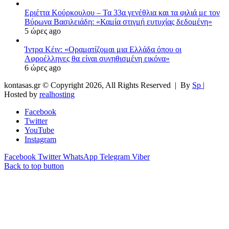
Εριέττα Κούρκουλου – Τα 33α γενέθλια και τα φιλιά με τον
Βύρωνα Βασιλειάδη: «Καμία στιγμή ευτυχίας δεδομένη»
5 ώρες ago
Ίντρα Κέιν: «Οραματίζομαι μια Ελλάδα όπου οι
Αφροέλληνες θα είναι συνηθισμένη εικόνα»
6 ώρες ago
kontasas.gr © Copyright 2026, All Rights Reserved |
By
Sp
|
Hosted by
realhosting
Facebook
Twitter
YouTube
Instagram
Facebook
Twitter
WhatsApp
Telegram
Viber
Back to top button