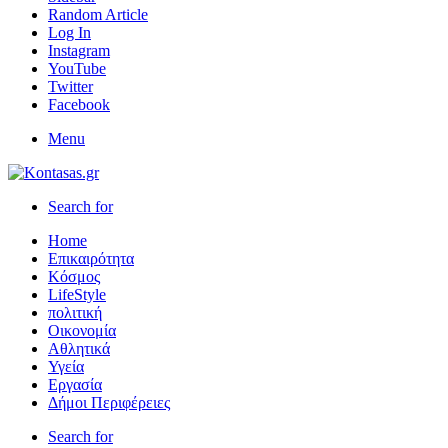
Random Article
Log In
Instagram
YouTube
Twitter
Facebook
Menu
Search for
Home
Επικαιρότητα
Κόσμος
LifeStyle
πολιτική
Οικονομία
Αθλητικά
Υγεία
Εργασία
Δήμοι Περιφέρειες
Search for