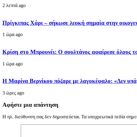
2 λεπτά ago
Πρίγκιπας Χάρι – σήκωσε λευκή σημαία στην οικογεν
1 ώρα ago
Κρίση στο Μπρουνέι: Ο σουλτάνος αφαίρεσε όλους το
1 ώρα ago
Η Μαρίνα Βερνίκου πόζαρε με λαγοκέφαλο: «Δεν υπά
3 ώρες ago
Αφήστε μια απάντηση
Η ηλ. διεύθυνση σας δεν δημοσιεύεται.
Τα υποχρεωτικά πεδία σημε