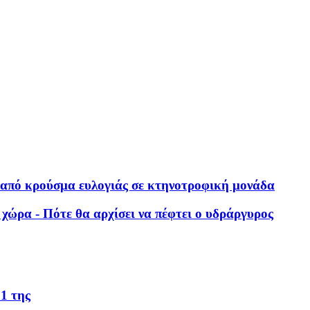
 από κρούσμα ευλογιάς σε κτηνοτροφική μονάδα
χώρα - Πότε θα αρχίσει να πέφτει ο υδράργυρος
61 της