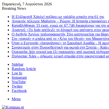
Παρασκευή, 7 Αυγούστου 2026
Breaking News
Η Ελίζαμπεθ Χάρλεϊ ποζάρει με γαλάζιο μπικίνι στα 61 της
Ανοικτός πόλεμος Μαδρίτης – Ρώμης: Η Ισπανία επαναφέρει τ
Καταβλήθηκαν 33 εκατ. ευρώ σε 67.746 δικαιούχους για την
Αραγτσί: «Το Ιράν απέδειξε τη δύναμή του απέναντι στον ακ
Ο διεθνής Άγγλος ποδοσφαιριστής Τόνι κατηγορείται για βίαι
Στο «σφυρί» η μπάλα από το «Χέρι του Θεού» του Μαραντόνα
Όταν ο Ερντογάν «ξαναγάπησε» τη Σαουδική Αραβία – Η αμυν
Συναγερμός στην Πυροσβεστική για φωτιά στη Σητεία – Καίει
Ουκρανία: Δύο νεκροί και έξι τραυματίες από ρωσικά πλήγμ
Πρίγκιπας Χάρι – σήκωσε λευκή σημαία στην οικογενειακή κόν
Sidebar
Random Article
Log In
Instagram
YouTube
Twitter
Facebook
Menu