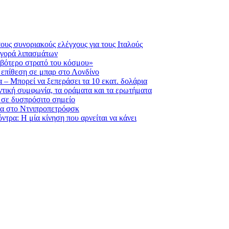
ους συνοριακούς ελέγχους για τους Ιταλούς
 αγορά λιπασμάτων
ριβότερο στρατό του κόσμου»
η επίθεση σε μπαρ στο Λονδίνο
 – Μπορεί να ξεπεράσει τα 10 εκατ. δολάρια
τική συμφωνία, τα οράματα και τα ερωτήματα
 σε δυσπρόσιτο σημείο
ατα στο Ντνιπροπετρόφσκ
τρα: Η μία κίνηση που αρνείται να κάνει