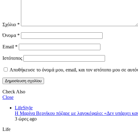
Σχόλιο
*
Όνομα
*
Email
*
Ιστότοπος
Αποθήκευσε το όνομά μου, email, και τον ιστότοπο μου σε αυτό
Check Also
Close
LifeStyle
Η Μαρίνα Βερνίκου πόζαρε με λαγοκέφαλο: «Δεν υπάρχει κα
3 ώρες ago
Life