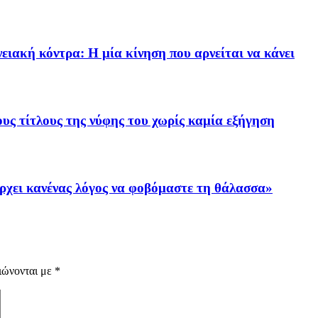
ειακή κόντρα: Η μία κίνηση που αρνείται να κάνει
υς τίτλους της νύφης του χωρίς καμία εξήγηση
ρχει κανένας λόγος να φοβόμαστε τη θάλασσα»
ιώνονται με
*