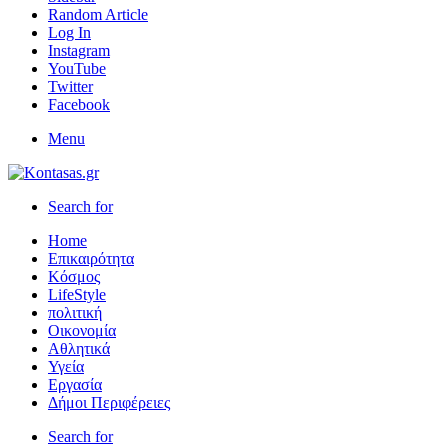
Random Article
Log In
Instagram
YouTube
Twitter
Facebook
Menu
Search for
Home
Επικαιρότητα
Κόσμος
LifeStyle
πολιτική
Οικονομία
Αθλητικά
Υγεία
Εργασία
Δήμοι Περιφέρειες
Search for