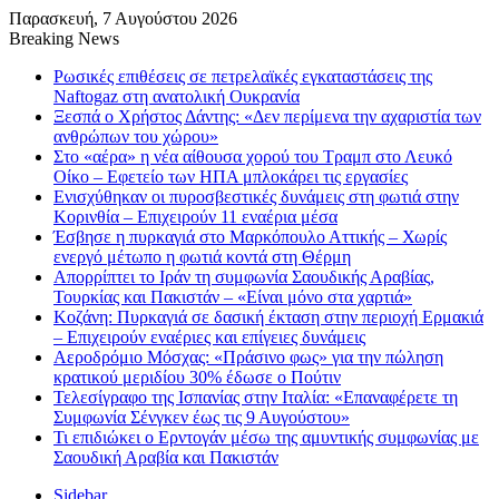
Παρασκευή, 7 Αυγούστου 2026
Breaking News
Ρωσικές επιθέσεις σε πετρελαϊκές εγκαταστάσεις της
Naftogaz στη ανατολική Ουκρανία
Ξεσπά ο Χρήστος Δάντης: «Δεν περίμενα την αχαριστία των
ανθρώπων του χώρου»
Στο «αέρα» η νέα αίθουσα χορού του Τραμπ στο Λευκό
Οίκο – Εφετείο των ΗΠΑ μπλοκάρει τις εργασίες
Ενισχύθηκαν οι πυροσβεστικές δυνάμεις στη φωτιά στην
Κορινθία – Επιχειρούν 11 εναέρια μέσα
Έσβησε η πυρκαγιά στο Μαρκόπουλο Αττικής – Χωρίς
ενεργό μέτωπο η φωτιά κοντά στη Θέρμη
Απορρίπτει το Ιράν τη συμφωνία Σαουδικής Αραβίας,
Τουρκίας και Πακιστάν – «Είναι μόνο στα χαρτιά»
Κοζάνη: Πυρκαγιά σε δασική έκταση στην περιοχή Ερμακιά
– Επιχειρούν εναέριες και επίγειες δυνάμεις
Αεροδρόμιο Μόσχας: «Πράσινο φως» για την πώληση
κρατικού μεριδίου 30% έδωσε ο Πούτιν
Τελεσίγραφο της Ισπανίας στην Ιταλία: «Επαναφέρετε τη
Συμφωνία Σένγκεν έως τις 9 Αυγούστου»
Τι επιδιώκει ο Ερντογάν μέσω της αμυντικής συμφωνίας με
Σαουδική Αραβία και Πακιστάν
Sidebar