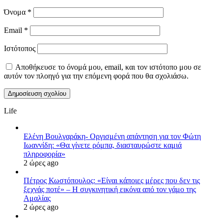
Όνομα
*
Email
*
Ιστότοπος
Αποθήκευσε το όνομά μου, email, και τον ιστότοπο μου σε
αυτόν τον πλοηγό για την επόμενη φορά που θα σχολιάσω.
Life
Ελένη Βουλγαράκη- Οργισμένη απάντηση για τον Φώτη
Ιωαννίδη: «Θα γίνετε ρόμπα, διασταυρώστε καμιά
πληροφορία»
2 ώρες ago
Πέτρος Κωστόπουλος: «Είναι κάποιες μέρες που δεν τις
ξεχνάς ποτέ» – Η συγκινητική εικόνα από τον γάμο της
Αμαλίας
2 ώρες ago