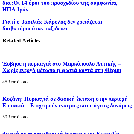
δισ.:Οι 14 όροι του προσχεδίου της συμφωνίας
ΗΠΑ-Ιράν
Γιατί ο βασιλιάς Κάρολος δεν χρειάζεται
διαβατήριο όταν ταξιδεύει
Related Articles
Έσβησε η πυρκαγιά στο Μαρκόπουλο Αττικής –
Χωρίς ενεργό μέτωπο η φωτιά κοντά στη Θέρμη
45 λεπτά ago
Κοζάνη: Πυρκαγιά σε δασική έκταση στην περιοχή
Ερμακιά – Επιχειρούν εναέριες και επίγειες δυνάμεις
59 λεπτά ago
Φωτιά σε αγροτοδασική έκταση στην Κορινθία –