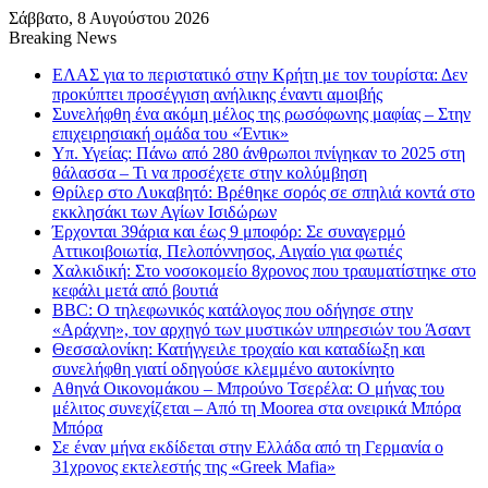
Σάββατο, 8 Αυγούστου 2026
Breaking News
ΕΛΑΣ για το περιστατικό στην Κρήτη με τον τουρίστα: Δεν
προκύπτει προσέγγιση ανήλικης έναντι αμοιβής
Συνελήφθη ένα ακόμη μέλος της ρωσόφωνης μαφίας – Στην
επιχειρησιακή ομάδα του «Έντικ»
Υπ. Υγείας: Πάνω από 280 άνθρωποι πνίγηκαν το 2025 στη
θάλασσα – Τι να προσέχετε στην κολύμβηση
Θρίλερ στο Λυκαβητό: Βρέθηκε σορός σε σπηλιά κοντά στο
εκκλησάκι των Αγίων Ισιδώρων
Έρχονται 39άρια και έως 9 μποφόρ: Σε συναγερμό
Αττικοιβοιωτία, Πελοπόννησος, Αιγαίο για φωτιές
Χαλκιδική: Στο νοσοκομείο 8χρονος που τραυματίστηκε στο
κεφάλι μετά από βουτιά
BBC: Ο τηλεφωνικός κατάλογος που οδήγησε στην
«Αράχνη», τον αρχηγό των μυστικών υπηρεσιών του Άσαντ
Θεσσαλονίκη: Κατήγγειλε τροχαίο και καταδίωξη και
συνελήφθη γιατί οδηγούσε κλεμμένο αυτοκίνητο
Αθηνά Οικονομάκου – Μπρούνο Τσερέλα: Ο μήνας του
μέλιτος συνεχίζεται – Από τη Moorea στα ονειρικά Μπόρα
Μπόρα
Σε έναν μήνα εκδίδεται στην Ελλάδα από τη Γερμανία ο
31χρονος εκτελεστής της «Greek Mafia»