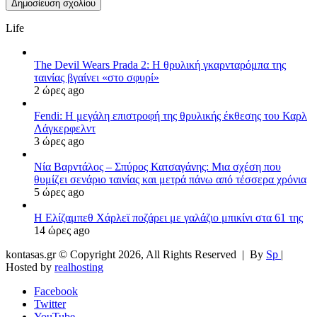
Life
The Devil Wears Prada 2: Η θρυλική γκαρνταρόμπα της
ταινίας βγαίνει «στο σφυρί»
2 ώρες ago
Fendi: Η μεγάλη επιστροφή της θρυλικής έκθεσης του Καρλ
Λάγκερφελντ
3 ώρες ago
Νία Βαρντάλος – Σπύρος Κατσαγάνης: Μια σχέση που
θυμίζει σενάριο ταινίας και μετρά πάνω από τέσσερα χρόνια
5 ώρες ago
Η Ελίζαμπεθ Χάρλεϊ ποζάρει με γαλάζιο μπικίνι στα 61 της
14 ώρες ago
kontasas.gr © Copyright 2026, All Rights Reserved |
By
Sp
|
Hosted by
realhosting
Facebook
Twitter
YouTube