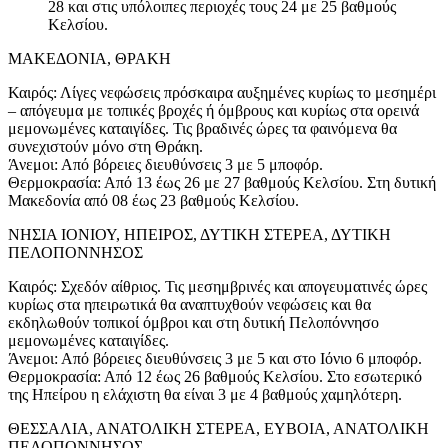
28 και στις υπόλοιπες περιοχές τους 24 με 25 βαθμούς
Κελσίου.
ΜΑΚΕΔΟΝΙΑ, ΘΡΑΚΗ
Καιρός: Λίγες νεφώσεις πρόσκαιρα αυξημένες κυρίως το μεσημέρι
– απόγευμα με τοπικές βροχές ή όμβρους και κυρίως στα ορεινά
μεμονωμένες καταιγίδες. Τις βραδινές ώρες τα φαινόμενα θα
συνεχιστούν μόνο στη Θράκη.
Άνεμοι: Από βόρειες διευθύνσεις 3 με 5 μποφόρ.
Θερμοκρασία: Από 13 έως 26 με 27 βαθμούς Κελσίου. Στη δυτική
Μακεδονία από 08 έως 23 βαθμούς Κελσίου.
ΝΗΣΙΑ ΙΟΝΙΟΥ, ΗΠΕΙΡΟΣ, ΔΥΤΙΚΗ ΣΤΕΡΕΑ, ΔΥΤΙΚΗ
ΠΕΛΟΠΟΝΝΗΣΟΣ
Καιρός: Σχεδόν αίθριος. Τις μεσημβρινές και απογευματινές ώρες
κυρίως στα ηπειρωτικά θα αναπτυχθούν νεφώσεις και θα
εκδηλωθούν τοπικοί όμβροι και στη δυτική Πελοπόννησο
μεμονωμένες καταιγίδες.
Άνεμοι: Από βόρειες διευθύνσεις 3 με 5 και στο Ιόνιο 6 μποφόρ.
Θερμοκρασία: Από 12 έως 26 βαθμούς Κελσίου. Στο εσωτερικό
της Ηπείρου η ελάχιστη θα είναι 3 με 4 βαθμούς χαμηλότερη.
ΘΕΣΣΑΛΙΑ, ΑΝΑΤΟΛΙΚΗ ΣΤΕΡΕΑ, ΕΥΒΟΙΑ, ΑΝΑΤΟΛΙΚΗ
ΠΕΛΟΠΟΝΝΗΣΟΣ