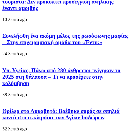
τουρίστα: Δεν προκύπτει προσέγγιση ανήλικης
έναντι αμοιβής
10 λεπτά ago
Συνελήφθη ένα ακόμη μέλος της ρωσόφωνης μαφίας
– Στην επιχειρησιακή ομάδα του «Έντικ»
24 λεπτά ago
Υπ. Υγείας: Πάνω από 280 άνθρωποι πνίγηκαν το
2025 στη θάλασσα – Τι να προσέχετε στην
κολύμβηση
38 λεπτά ago
Θρίλερ στο Λυκαβητό: Βρέθηκε σορός σε σπηλιά
κοντά στο εκκλησάκι των Αγίων Ισιδώρων
52 λεπτά ago