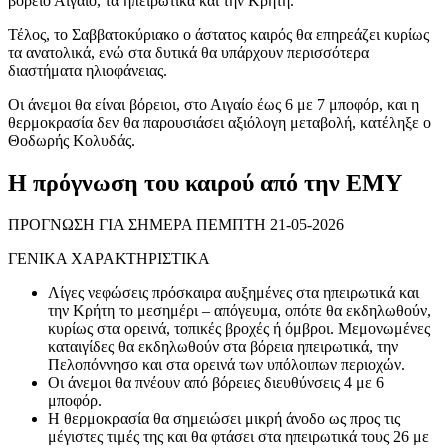
βόρειο Αιγαίο, τα ηπειρωτικά και την Κρήτη.
Τέλος, το Σαββατοκύριακο ο άστατος καιρός θα επηρεάζει κυρίως
τα ανατολικά, ενώ στα δυτικά θα υπάρχουν περισσότερα
διαστήματα ηλιοφάνειας.
Οι άνεμοι θα είναι βόρειοι, στο Αιγαίο έως 6 με 7 μποφόρ, και η
θερμοκρασία δεν θα παρουσιάσει αξιόλογη μεταβολή, κατέληξε ο
Θοδωρής Κολυδάς.
Η πρόγνωση του καιρού από την ΕΜΥ
ΠΡΟΓΝΩΣΗ ΓΙΑ ΣΗΜΕΡΑ ΠΕΜΠΤΗ 21-05-2026
ΓΕΝΙΚΑ ΧΑΡΑΚΤΗΡΙΣΤΙΚΑ
Λίγες νεφώσεις πρόσκαιρα αυξημένες στα ηπειρωτικά και
την Κρήτη το μεσημέρι – απόγευμα, οπότε θα εκδηλωθούν,
κυρίως στα ορεινά, τοπικές βροχές ή όμβροι. Μεμονωμένες
καταιγίδες θα εκδηλωθούν στα βόρεια ηπειρωτικά, την
Πελοπόννησο και στα ορεινά των υπόλοιπων περιοχών.
Οι άνεμοι θα πνέουν από βόρειες διευθύνσεις 4 με 6
μποφόρ.
Η θερμοκρασία θα σημειώσει μικρή άνοδο ως προς τις
μέγιστες τιμές της και θα φτάσει στα ηπειρωτικά τους 26 με