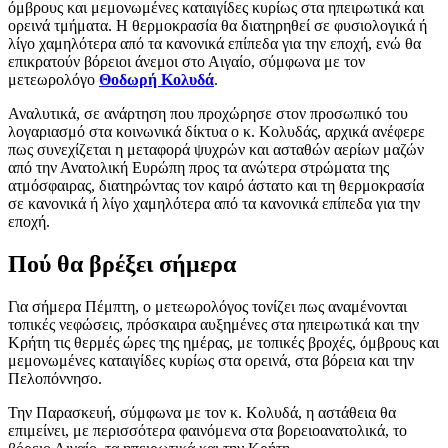
όμβρους και μεμονωμένες καταιγίδες κυρίως στα ηπειρωτικά και
ορεινά τμήματα. Η θερμοκρασία θα διατηρηθεί σε φυσιολογικά ή
λίγο χαμηλότερα από τα κανονικά επίπεδα για την εποχή, ενώ θα
επικρατούν βόρειοι άνεμοι στο Αιγαίο, σύμφωνα με τον
μετεωρολόγο
Θοδωρή Κολυδά
.
Αναλυτικά, σε ανάρτηση που προχώρησε στον προσωπικό του
λογαριασμό στα κοινωνικά δίκτυα ο κ. Κολυδάς, αρχικά ανέφερε
πως συνεχίζεται η μεταφορά ψυχρών και ασταθών αερίων μαζών
από την Ανατολική Ευρώπη προς τα ανώτερα στρώματα της
ατμόσφαιρας, διατηρώντας τον καιρό άστατο και τη θερμοκρασία
σε κανονικά ή λίγο χαμηλότερα από τα κανονικά επίπεδα για την
εποχή.
Πού θα βρέξει σήμερα
Για σήμερα Πέμπτη, ο μετεωρολόγος τονίζει πως αναμένονται
τοπικές νεφώσεις, πρόσκαιρα αυξημένες στα ηπειρωτικά και την
Κρήτη τις θερμές ώρες της ημέρας, με τοπικές βροχές, όμβρους και
μεμονωμένες καταιγίδες κυρίως στα ορεινά, στα βόρεια και την
Πελοπόννησο.
Την Παρασκευή, σύμφωνα με τον κ. Κολυδά, η αστάθεια θα
επιμείνει, με περισσότερα φαινόμενα στα βορειοανατολικά, το