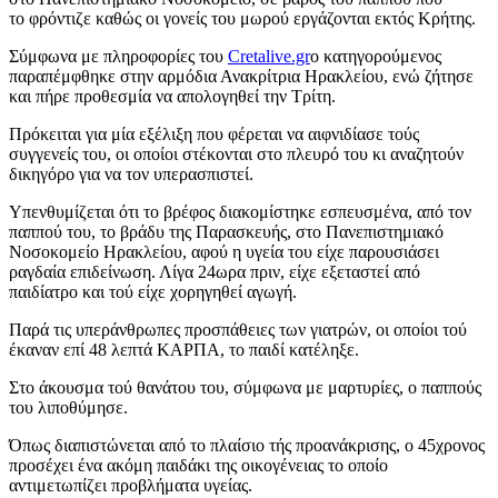
το φρόντιζε καθώς οι γονείς του μωρού εργάζονται εκτός Κρήτης.
Σύμφωνα με πληροφορίες του
Cretalive.gr
ο κατηγορούμενος
παραπέμφθηκε στην αρμόδια Ανακρίτρια Ηρακλείου, ενώ ζήτησε
και πήρε προθεσμία να απολογηθεί την Τρίτη.
Πρόκειται για μία εξέλιξη που φέρεται να αιφνιδίασε τούς
συγγενείς του, οι οποίοι στέκονται στο πλευρό του κι αναζητούν
δικηγόρο για να τον υπερασπιστεί.
Υπενθυμίζεται ότι το βρέφος διακομίστηκε εσπευσμένα, από τον
παππού του, το βράδυ της Παρασκευής, στο Πανεπιστημιακό
Νοσοκομείο Ηρακλείου, αφού η υγεία του είχε παρουσιάσει
ραγδαία επιδείνωση. Λίγα 24ωρα πριν, είχε εξεταστεί από
παιδίατρο και τού είχε χορηγηθεί αγωγή.
Παρά τις υπεράνθρωπες προσπάθειες των γιατρών, οι οποίοι τού
έκαναν επί 48 λεπτά ΚΑΡΠΑ, το παιδί κατέληξε.
Στο άκουσμα τού θανάτου του, σύμφωνα με μαρτυρίες, ο παππούς
του λιποθύμησε.
Όπως διαπιστώνεται από το πλαίσιο τής προανάκρισης, ο 45χρονος
προσέχει ένα ακόμη παιδάκι της οικογένειας το οποίο
αντιμετωπίζει προβλήματα υγείας.