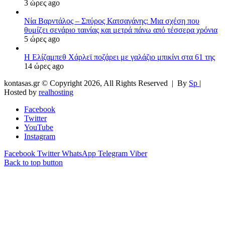
3 ώρες ago
Νία Βαρντάλος – Σπύρος Κατσαγάνης: Μια σχέση που
θυμίζει σενάριο ταινίας και μετρά πάνω από τέσσερα χρόνια
5 ώρες ago
Η Ελίζαμπεθ Χάρλεϊ ποζάρει με γαλάζιο μπικίνι στα 61 της
14 ώρες ago
kontasas.gr © Copyright 2026, All Rights Reserved |
By
Sp
|
Hosted by
realhosting
Facebook
Twitter
YouTube
Instagram
Facebook
Twitter
WhatsApp
Telegram
Viber
Back to top button