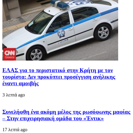
ΕΛΑΣ για το περιστατικό στην Κρήτη με τον
τουρίστα: Δεν προκύπτει προσέγγιση ανήλικης
έναντι αμοιβής
3 λεπτά ago
Συνελήφθη ένα ακόμη μέλος της ρωσόφωνης μαφίας
– Στην επιχειρησιακή ομάδα του «Έντικ»
17 λεπτά ago