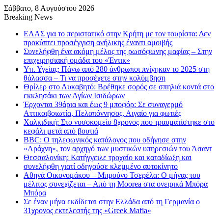
Σάββατο, 8 Αυγούστου 2026
Breaking News
ΕΛΑΣ για το περιστατικό στην Κρήτη με τον τουρίστα: Δεν
προκύπτει προσέγγιση ανήλικης έναντι αμοιβής
Συνελήφθη ένα ακόμη μέλος της ρωσόφωνης μαφίας – Στην
επιχειρησιακή ομάδα του «Έντικ»
Υπ. Υγείας: Πάνω από 280 άνθρωποι πνίγηκαν το 2025 στη
θάλασσα – Τι να προσέχετε στην κολύμβηση
Θρίλερ στο Λυκαβητό: Βρέθηκε σορός σε σπηλιά κοντά στο
εκκλησάκι των Αγίων Ισιδώρων
Έρχονται 39άρια και έως 9 μποφόρ: Σε συναγερμό
Αττικοιβοιωτία, Πελοπόννησος, Αιγαίο για φωτιές
Χαλκιδική: Στο νοσοκομείο 8χρονος που τραυματίστηκε στο
κεφάλι μετά από βουτιά
BBC: Ο τηλεφωνικός κατάλογος που οδήγησε στην
«Αράχνη», τον αρχηγό των μυστικών υπηρεσιών του Άσαντ
Θεσσαλονίκη: Κατήγγειλε τροχαίο και καταδίωξη και
συνελήφθη γιατί οδηγούσε κλεμμένο αυτοκίνητο
Αθηνά Οικονομάκου – Μπρούνο Τσερέλα: Ο μήνας του
μέλιτος συνεχίζεται – Από τη Moorea στα ονειρικά Μπόρα
Μπόρα
Σε έναν μήνα εκδίδεται στην Ελλάδα από τη Γερμανία ο
31χρονος εκτελεστής της «Greek Mafia»