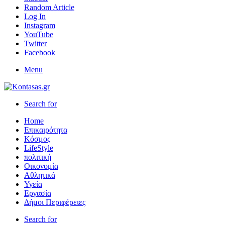
Random Article
Log In
Instagram
YouTube
Twitter
Facebook
Menu
Search for
Home
Επικαιρότητα
Κόσμος
LifeStyle
πολιτική
Οικονομία
Αθλητικά
Υγεία
Εργασία
Δήμοι Περιφέρειες
Search for