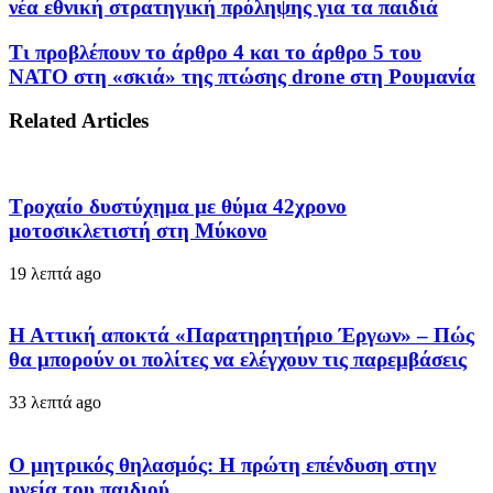
νέα εθνική στρατηγική πρόληψης για τα παιδιά
Τι προβλέπουν το άρθρο 4 και το άρθρο 5 του
ΝΑΤΟ στη «σκιά» της πτώσης drone στη Ρουμανία
Related Articles
Τροχαίο δυστύχημα με θύμα 42χρονο
μοτοσικλετιστή στη Μύκονο
19 λεπτά ago
Η Αττική αποκτά «Παρατηρητήριο Έργων» – Πώς
θα μπορούν οι πολίτες να ελέγχουν τις παρεμβάσεις
33 λεπτά ago
Ο μητρικός θηλασμός: Η πρώτη επένδυση στην
υγεία του παιδιού