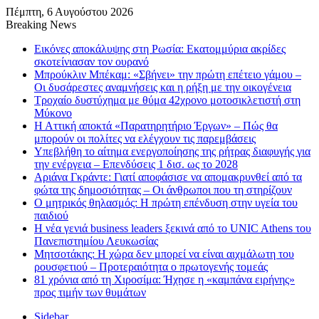
Πέμπτη, 6 Αυγούστου 2026
Breaking News
Εικόνες αποκάλυψης στη Ρωσία: Εκατομμύρια ακρίδες
σκοτείνιασαν τον ουρανό
Μπρούκλιν Μπέκαμ: «Σβήνει» την πρώτη επέτειο γάμου –
Οι δυσάρεστες αναμνήσεις και η ρήξη με την οικογένεια
Τροχαίο δυστύχημα με θύμα 42χρονο μοτοσικλετιστή στη
Μύκονο
Η Αττική αποκτά «Παρατηρητήριο Έργων» – Πώς θα
μπορούν οι πολίτες να ελέγχουν τις παρεμβάσεις
Υπεβλήθη το αίτημα ενεργοποίησης της ρήτρας διαφυγής για
την ενέργεια – Επενδύσεις 1 δισ. ως το 2028
Αριάνα Γκράντε: Γιατί αποφάσισε να απομακρυνθεί από τα
φώτα της δημοσιότητας – Οι άνθρωποι που τη στηρίζουν
Ο μητρικός θηλασμός: Η πρώτη επένδυση στην υγεία του
παιδιού
Η νέα γενιά business leaders ξεκινά από το UNIC Athens του
Πανεπιστημίου Λευκωσίας
Μητσοτάκης: Η χώρα δεν μπορεί να είναι αιχμάλωτη του
ρουσφετιού – Προτεραιότητα ο πρωτογενής τομεάς
81 χρόνια από τη Χιροσίμα: Ήχησε η «καμπάνα ειρήνης»
προς τιμήν των θυμάτων
Sidebar