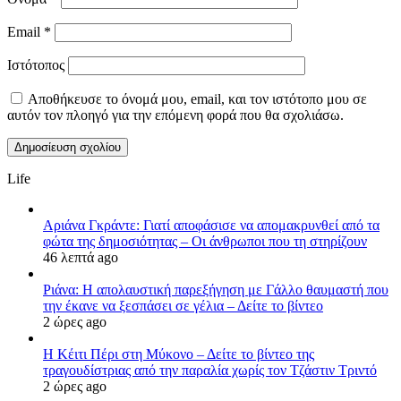
Email
*
Ιστότοπος
Αποθήκευσε το όνομά μου, email, και τον ιστότοπο μου σε
αυτόν τον πλοηγό για την επόμενη φορά που θα σχολιάσω.
Life
Αριάνα Γκράντε: Γιατί αποφάσισε να απομακρυνθεί από τα
φώτα της δημοσιότητας – Οι άνθρωποι που τη στηρίζουν
46 λεπτά ago
Ριάνα: Η απολαυστική παρεξήγηση με Γάλλο θαυμαστή που
την έκανε να ξεσπάσει σε γέλια – Δείτε το βίντεο
2 ώρες ago
H Κέιτι Πέρι στη Μύκονο – Δείτε το βίντεο της
τραγουδίστριας από την παραλία χωρίς τον Τζάστιν Τριντό
2 ώρες ago