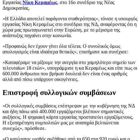
Εργασίας
Νίκη Κεραμέως
, στο 16ο συνέδριο της Νέας
Δημοκρατίας.
«Η Ελλάδα αποτελεί παράγοντα σταθερότητας», τόνισε η υπουργός
εργασίας Νίκη Κεραμέως στο συνέδριο της ΝΔ, αναφέροντας ότι η
χώρα μας πρωταγωνιστεί στην Ευρώπη, με το μέρισμα της
ανάπτυξης πηγαίνει στην κοινωνία.
«Προφανώς δεν έχουν γίνει όλα τέλεια. Ο συνολικός όμως
απολογισμός είναι ιδιαίτερα θετικός», επισήμανε και συνέχισε:
«Καταφέραμε να ρίξουμε την ανεργία στο χαμηλότερο σημείο των
τελευταίων 18 ετών», υπογράμμισε η κα Κεραμέως και είπε πως οι
600.000 άνθρωποι που βρήκαν δουλειά δεν είναι ένας αριθμός
αλλά από πίσω υπάρχουν οικογένειες.
Επιστροφή συλλογικών συμβάσεων
«Οι συλλογικές συμβάσεις επέστρεψαν με την κυβέρνηση της ΝΔ
και ήδη πάνω από 400.000 εργαζόμενοι βλέπουν σημαντικές
αυξήσεις. Η ψηφιακή κάρτα εργασίας προστατεύει εργαζόμενους.
Η εξυπηρέτηση συμπολιτών μας με αναπηρία βελτιώνεται
συνεχώς», πρόσθεσε.
«Ο κατώτατος μισθός αυξήθηκε από τα 650 στα 920 ευρώ και ο