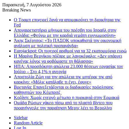
Παρασκευή, 7 Αυγούστου 2026
Breaking News
Ο Τραμπ επιχειρεί ξανά να απομακρύνει τη διοικήτρια της
Fed
Αποχαιρετιστήριο μήνυμα του πρέσβη του Ισραήλ στην
Ελλάδα: «Φεύγω με την καρδιά γεμάτη ευγνωμοσύνη»
Άκης Σκέρτσος: «Το ΠΑΣΟΚ υποκαθιστά την οικονομική
ανάλυση με πολιτική προπαγάνδα»
Eurojackpot: Οι τυχεροί αριθμοί για τα 32 εκατoμμύρια ευρώ
Η Μαρίνα Βερνίκου πόζαρε με λαγοκέφαλο: «Δεν υπάρχει
κανένας λόγος να φοβόμαστε τη θάλασσα»
ΗΠΑ: Απροσδόκητη απώλεια 23.000 θέσεων εργασίας τον
Ιούλιο – Στο 4,1% η ανεργία
Αποστολία Ζώη για την απώλεια της μητέρας της από
καρκίνο: «Μόλις κατάλαβε τι έχει, έφυγε»
Βρετανία: Επανεξετάζονται οι διαδικασίες πρόσληψης
καθηγητών του Κέμπριτζ
Κοζάνη: Χωρίς ενεργό μέτωπο η πυρκαγιά στην Ερμακιά
Ομάδα Ρώσων χάκερ πίσω από το πλαστό βίντεο που
προανήγγειλε την παραίτηση Μερτς λέει το Βερολίνο
Sidebar
Random Article
Log In