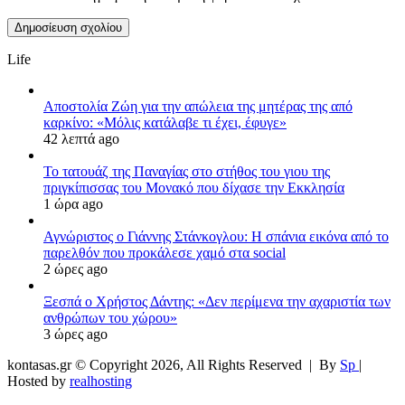
Life
Αποστολία Ζώη για την απώλεια της μητέρας της από
καρκίνο: «Μόλις κατάλαβε τι έχει, έφυγε»
42 λεπτά ago
Το τατουάζ της Παναγίας στο στήθος του γιου της
πριγκίπισσας του Μονακό που δίχασε την Εκκλησία
1 ώρα ago
Αγνώριστος ο Γιάννης Στάνκογλου: Η σπάνια εικόνα από το
παρελθόν που προκάλεσε χαμό στα social
2 ώρες ago
Ξεσπά ο Χρήστος Δάντης: «Δεν περίμενα την αχαριστία των
ανθρώπων του χώρου»
3 ώρες ago
kontasas.gr © Copyright 2026, All Rights Reserved |
By
Sp
|
Hosted by
realhosting