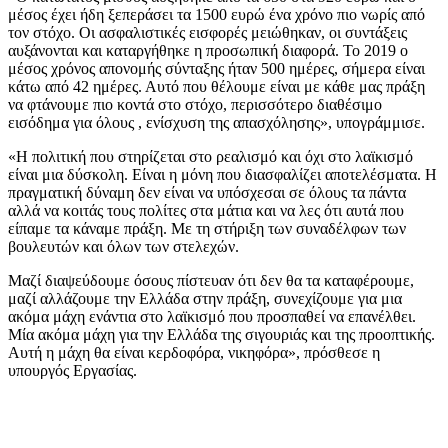
μέσος έχει ήδη ξεπεράσει τα 1500 ευρώ ένα χρόνο πιο νωρίς από
τον στόχο. Οι ασφαλιστικές εισφορές μειώθηκαν, οι συντάξεις
αυξάνονται και καταργήθηκε η προσωπική διαφορά. Το 2019 ο
μέσος χρόνος απονομής σύνταξης ήταν 500 ημέρες, σήμερα είναι
κάτω από 42 ημέρες. Αυτό που θέλουμε είναι με κάθε μας πράξη
να φτάνουμε πιο κοντά στο στόχο, περισσότερο διαθέσιμο
εισόδημα για όλους , ενίσχυση της απασχόλησης», υπογράμμισε.
«Η πολιτική που στηρίζεται στο ρεαλισμό και όχι στο λαϊκισμό
είναι μια δύσκολη. Είναι η μόνη που διασφαλίζει αποτελέσματα. Η
πραγματική δύναμη δεν είναι να υπόσχεσαι σε όλους τα πάντα
αλλά να κοιτάς τους πολίτες στα μάτια και να λες ότι αυτά που
είπαμε τα κάναμε πράξη. Με τη στήριξη των συναδέλφων των
βουλευτών και όλων των στελεχών.
Μαζί διαψεύδουμε όσους πίστευαν ότι δεν θα τα καταφέρουμε,
μαζί αλλάζουμε την Ελλάδα στην πράξη, συνεχίζουμε για μια
ακόμα μάχη ενάντια στο λαϊκισμό που προσπαθεί να επανέλθει.
Μία ακόμα μάχη για την Ελλάδα της σιγουριάς και της προοπτικής.
Αυτή η μάχη θα είναι κερδοφόρα, νικηφόρα», πρόσθεσε η
υπουργός Εργασίας.