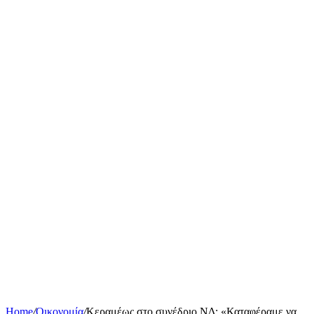
Home
/
Οικονομία
/
Κεραμέως στο συνέδριο ΝΔ: «Καταφέραμε να