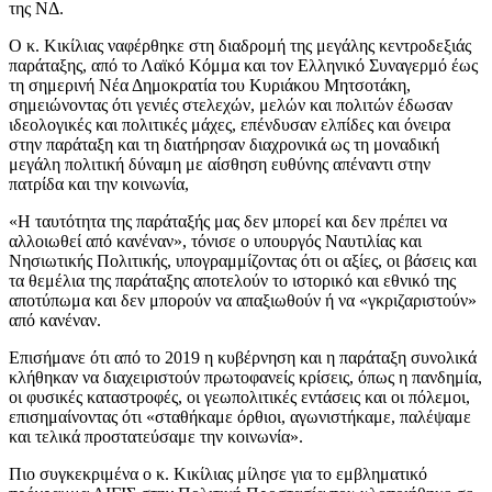
της ΝΔ.
Ο κ. Κικίλιας ναφέρθηκε στη διαδρομή της μεγάλης κεντροδεξιάς
παράταξης, από το Λαϊκό Κόμμα και τον Ελληνικό Συναγερμό έως
τη σημερινή Νέα Δημοκρατία του Κυριάκου Μητσοτάκη,
σημειώνοντας ότι γενιές στελεχών, μελών και πολιτών έδωσαν
ιδεολογικές και πολιτικές μάχες, επένδυσαν ελπίδες και όνειρα
στην παράταξη και τη διατήρησαν διαχρονικά ως τη μοναδική
μεγάλη πολιτική δύναμη με αίσθηση ευθύνης απέναντι στην
πατρίδα και την κοινωνία,
«Η ταυτότητα της παράταξής μας δεν μπορεί και δεν πρέπει να
αλλοιωθεί από κανέναν», τόνισε ο υπουργός Ναυτιλίας και
Νησιωτικής Πολιτικής, υπογραμμίζοντας ότι οι αξίες, οι βάσεις και
τα θεμέλια της παράταξης αποτελούν το ιστορικό και εθνικό της
αποτύπωμα και δεν μπορούν να απαξιωθούν ή να «γκριζαριστούν»
από κανέναν.
Επισήμανε ότι από το 2019 η κυβέρνηση και η παράταξη συνολικά
κλήθηκαν να διαχειριστούν πρωτοφανείς κρίσεις, όπως η πανδημία,
οι φυσικές καταστροφές, οι γεωπολιτικές εντάσεις και οι πόλεμοι,
επισημαίνοντας ότι «σταθήκαμε όρθιοι, αγωνιστήκαμε, παλέψαμε
και τελικά προστατεύσαμε την κοινωνία».
Πιο συγκεκριμένα ο κ. Κικίλιας μίλησε για το εμβληματικό