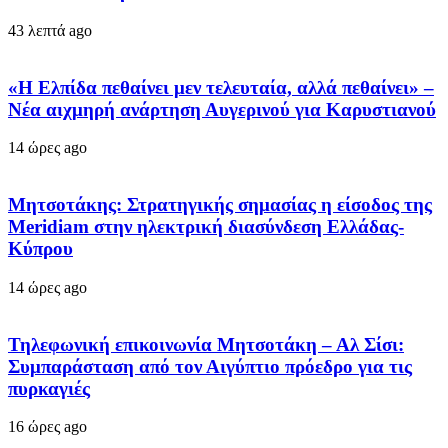
43 λεπτά ago
«Η Ελπίδα πεθαίνει μεν τελευταία, αλλά πεθαίνει» –
Νέα αιχμηρή ανάρτηση Αυγερινού για Καρυστιανού
14 ώρες ago
Μητσοτάκης: Στρατηγικής σημασίας η είσοδος της
Meridiam στην ηλεκτρική διασύνδεση Ελλάδας-
Κύπρου
14 ώρες ago
Τηλεφωνική επικοινωνία Μητσοτάκη – Αλ Σίσι:
Συμπαράσταση από τον Αιγύπτιο πρόεδρο για τις
πυρκαγιές
16 ώρες ago