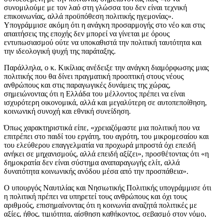
συνομιλούμε με τον λαό στη γλώσσα του δεν είναι τεχνική
επικοινωνίας, αλλά προϋπόθεση πολιτικής ηγεμονίας».
Υπογράμμισε ακόμη ότι η ανάγκη προσαρμογής στο νέο και στις
απαιτήσεις της εποχής δεν μπορεί να γίνεται με όρους
εντυπωσιασμού ούτε να υποκαθιστά την πολιτική ταυτότητα και
την ιδεολογική ψυχή της παράταξης.
Παράλληλα, ο κ. Κικίλιας ανέδειξε την ανάγκη διαμόρφωσης μιας
πολιτικής που θα δίνει πραγματική προοπτική στους νέους
ανθρώπους και στις παραγωγικές δυνάμεις της χώρας,
σημειώνοντας ότι η Ελλάδα του μέλλοντος πρέπει να είναι
ισχυρότερη οικονομικά, αλλά και μεγαλύτερη σε αυτοπεποίθηση,
κοινωνική συνοχή και εθνική συνείδηση.
Όπως χαρακτηριστικά είπε, «χρειαζόμαστε μια πολιτική που να
επιτρέπει στο παιδί του εργάτη, του αγρότη, του μικρομεσαίου και
του ελεύθερου επαγγελματία να προχωρά μπροστά όχι επειδή
ανήκει σε μηχανισμούς, αλλά επειδή αξίζει», προσθέτοντας ότι «η
δημοκρατία δεν είναι σύστημα αναπαραγωγής ελίτ, αλλά
δυνατότητα κοινωνικής ανόδου μέσα από την προσπάθεια».
Ο υπουργός Ναυτιλίας και Νησιωτικής Πολιτικής υπογράμμισε ότι
η πολιτική πρέπει να υπηρετεί τους ανθρώπους και όχι τους
αριθμούς, επισημαίνοντας ότι η κοινωνία αναζητά πολιτικές με
αξίες, ήθος, τιμιότητα, αίσθηση καθήκοντος, σεβασμό στον νόμο,