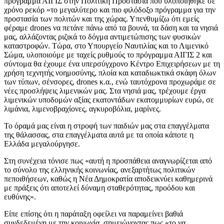
πρόγραμμα ΑΙΓΙΣ στην Πολιτική Προστασία που υλοποιήθηκε σε
χρόνο ρεκόρ «το μεγαλύτερο και πιο φιλόδοξο πρόγραμμα για την
προστασία των πολιτών και της χώρας. Υπενθυμίζω ότι εμείς
φέραμε drones να πετάνε πάνω από τα βουνά, τα δάση και τα νησιά
μας, αλλάζοντας ριζικά το δόγμα αντιμετώπισης των φυσικών
καταστροφών. Τώρα, στο Υπουργείο Ναυτιλίας και το Λιμενικό
Σώμα, υλοποιούμε με ταχείς ρυθμούς το πρόγραμμα ΑΙΓΙΣ 2 και
σύντομα θα έχουμε ένα υπερσύγχρονο Κέντρο Επιχειρήσεων με τη
χρήση τεχνητής νοημοσύνης, πλοία και καταδιωκτικά σκάφη όλων
των τύπων, σένσορες, drones κ.α., ενώ ταυτόχρονα προχωράμε σε
νέες προσλήψεις λιμενικών μας. Στα νησιά μας, τρέχουμε έργα
λιμενικών υποδομών αξίας εκατοντάδων εκατομμυρίων ευρώ, σε
λιμάνια, λιμενοβραχίονες, αγκυροβόλια, μαρίνες.
Το όραμά μας είναι η στροφή των παιδιών μας στα επαγγέλματα
της θάλασσας, στα επαγγέλματα αυτά με τα οποία κάποτε η
Ελλάδα μεγαλούργησε.
Στη συνέχεια τόνισε πως «αυτή η προσπάθεια αναγνωρίζεται από
το σύνολο της ελληνικής κοινωνίας, ανεξαρτήτως πολιτικών
πεποιθήσεων, καθώς η Νέα Δημοκρατία αποδεικνύει καθημερινά
με πράξεις ότι αποτελεί δύναμη σταθερότητας, προόδου και
ευθύνης».
Είπε επίσης ότι η παράταξη οφείλει να παραμείνει βαθιά
συνδεδεμένη με την κοινωνία, σημειώνοντας πως «το να