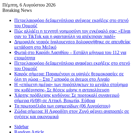
Πέμπτη, 6 Αυγούστου 2026
Breaking News
Πετρελαιοφόρο δεξαμενόπλοιο ανέφερε εκρήξεις στο στενό
του Ορμούζ
Πώς αλλάζει η τεχνητή νοημοσύνη τον εγκέφαλό σας; «Είναι
σαν το TikTok και η φαιντανύλη να απέκτησαν παιδί»
Δημοφιλής νεαρός ίνφλουενσερ δολοφονήθηκε σε απευθείας
μετάδοση στο Μεξικό
Φωτιά στο Καρύδι Λασιθίου – Εστάλη μήνυμα του 112 για
ετοιμότητα
Πετρελαιοφόρο δεξαμενόπλοιο αναφέρει εκρήξεις στο στενό
του Ορμούζ
Καιρός σήμερα: Παραμένουν οι υψηλές θερμοκρασίες σε
όλη τη χώρα – Στα 7 μποφόρ οι άνεμοι στο Αιγαίο
Η «επόμενη ημέρα» των πυρόπληκτων το μεγάλο στοίχημα
της κυβέρνησης- Σε θέσεις μάχης η αντιπολίτευση
Χάρτης πρόβλεψης κινδύνου: Σε πορτοκαλί συναγερμό
σήμερα (6/08) σε Αττική, Βοιωτία, Εύβοια
Τα πρωτοσέλιδα των εφημερίδων (06 Αυγούστου)
Ζώδια σήμερα: Η Αφροδίτη στον Ζυγό φέρνει ανατροπές σε
σχέσεις και οικονομικά
Sidebar
Random Article