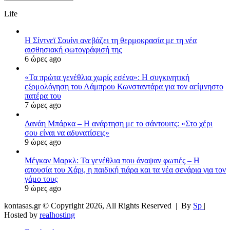
Life
Η Σίντνεϊ Σουίνι ανεβάζει τη θερμοκρασία με τη νέα
αισθησιακή φωτογράφισή της
6 ώρες ago
«Τα πρώτα γενέθλια χωρίς εσένα»: Η συγκινητική
εξομολόγηση του Λάμπρου Κωνσταντάρα για τον αείμνηστο
πατέρα του
7 ώρες ago
Δανάη Μπάρκα – Η ανάρτηση με το σάντουιτς: «Στο χέρι
σου είναι να αδυνατίσεις»
9 ώρες ago
Μέγκαν Μαρκλ: Τα γενέθλια που άναψαν φωτιές – Η
απουσία του Χάρι, η παιδική τιάρα και τα νέα σενάρια για τον
γάμο τους
9 ώρες ago
kontasas.gr © Copyright 2026, All Rights Reserved |
By
Sp
|
Hosted by
realhosting