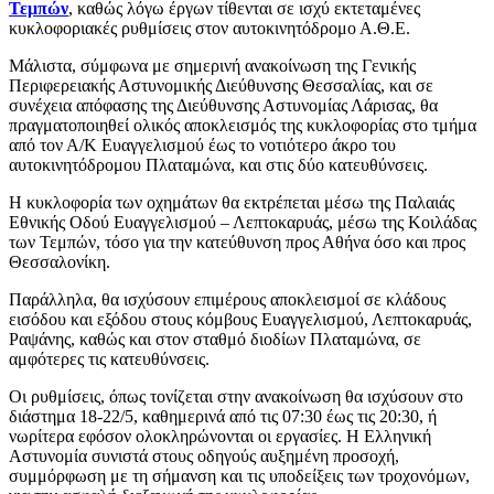
Τεμπών
, καθώς λόγω έργων τίθενται σε ισχύ εκτεταμένες
κυκλοφοριακές ρυθμίσεις στον αυτοκινητόδρομο Α.Θ.Ε.
Μάλιστα, σύμφωνα με σημερινή ανακοίνωση της Γενικής
Περιφερειακής Αστυνομικής Διεύθυνσης Θεσσαλίας, και σε
συνέχεια απόφασης της Διεύθυνσης Αστυνομίας Λάρισας, θα
πραγματοποιηθεί ολικός αποκλεισμός της κυκλοφορίας στο τμήμα
από τον Α/Κ Ευαγγελισμού έως το νοτιότερο άκρο του
αυτοκινητόδρομου Πλαταμώνα, και στις δύο κατευθύνσεις.
Η κυκλοφορία των οχημάτων θα εκτρέπεται μέσω της Παλαιάς
Εθνικής Οδού Ευαγγελισμού – Λεπτοκαρυάς, μέσω της Κοιλάδας
των Τεμπών, τόσο για την κατεύθυνση προς Αθήνα όσο και προς
Θεσσαλονίκη.
Παράλληλα, θα ισχύσουν επιμέρους αποκλεισμοί σε κλάδους
εισόδου και εξόδου στους κόμβους Ευαγγελισμού, Λεπτοκαρυάς,
Ραψάνης, καθώς και στον σταθμό διοδίων Πλαταμώνα, σε
αμφότερες τις κατευθύνσεις.
Οι ρυθμίσεις, όπως τονίζεται στην ανακοίνωση θα ισχύσουν στο
διάστημα 18-22/5, καθημερινά από τις 07:30 έως τις 20:30, ή
νωρίτερα εφόσον ολοκληρώνονται οι εργασίες. Η Ελληνική
Αστυνομία συνιστά στους οδηγούς αυξημένη προσοχή,
συμμόρφωση με τη σήμανση και τις υποδείξεις των τροχονόμων,