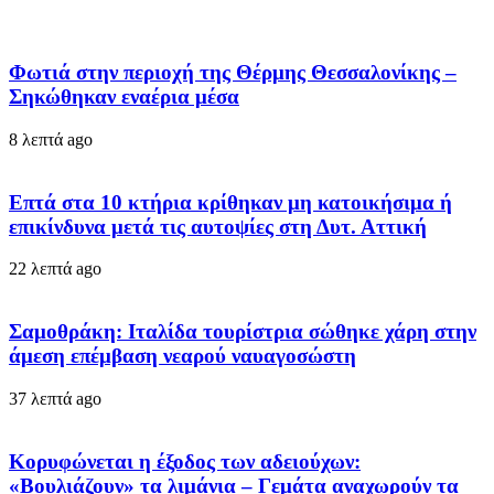
Φωτιά στην περιοχή της Θέρμης Θεσσαλονίκης –
Σηκώθηκαν εναέρια μέσα
8 λεπτά ago
Επτά στα 10 κτήρια κρίθηκαν μη κατοικήσιμα ή
επικίνδυνα μετά τις αυτοψίες στη Δυτ. Αττική
22 λεπτά ago
Σαμοθράκη: Ιταλίδα τουρίστρια σώθηκε χάρη στην
άμεση επέμβαση νεαρού ναυαγοσώστη
37 λεπτά ago
Κορυφώνεται η έξοδος των αδειούχων:
«Βουλιάζουν» τα λιμάνια – Γεμάτα αναχωρούν τα