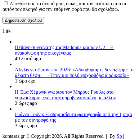
Αποθήκευσε το όνομά μου, email, και τον ιστότοπο μου σε
αυτόν τον πλοηγό για την επόμενη φορά που θα σχολιάσω.
Life
Πέθανε συνεργάτης της Madonna και των U2 – Η
ανακοίνωση της οικογένειας
49 λεπτά ago
Akylas για Eurovision 2026: «Aδικηθήκαμε, δεν αξίζαμε τη
δέκατη θέση» – «Ήταν μια πολύ ψυχοφθόρα διαδικασία»
1 ώρα ago
Η Έμα Χέμινγκ γνώρισε τον Μπρους Γουίλις στο
γυμναστήριο, ενώ ήταν αρραβωνιασμένη με άλλον
2 ώρες ago
Ιωάννα Τούνη: Η αδημοσίευτη φωτογραφία από την Ίμπιζα
με τον σύντροφό της
3 ώρες ago
kontasas.gr © Copyright 2026, All Rights Reserved |
By
Sp
|