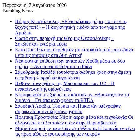
Παρασκευή, 7 Αυγούστου 2026
Breaking News
Πέτρος Κωστόπουλος: «Είναι κάποιες μέρες που δεν τις
ξεχνάς ποτέ» – Η συγκινητική εικόνα από τον γάμο της
Αμαλίας
Φωτιά στην περιοχή της Θέρμης Θεσσαλονίκης –
Σηκώθηκαν εναέρια μέσα
Επτά στα 10 κτήρια κρίθηκαν μη κατοικήσιμα ή επικίνδυνα
μετά τις αυτοψίες στη Δυτ. Αττική
Νέα φονική επίθεση των ανταρτών Χούθι μέσα σε δύο
ημέρες – Αντίποινα υπόσχεται το Ριάντ
Σαμοθράκη: Ιταλίδα τουρίστρια σώθηκε χάρη στην άμεση
επέμβαση νεαρού ναυαγοσώστη
Πέθανε συνεργάτης της Madonna και των U2 – Η
ανακοίνωση της οικογένειας
Κορυφώνεται η έξοδος των αδειούχων: «Βουλιάζουν» τα
λιμάνια – Γεμάτα αναχωρούν τα ΚΤΕΛ
Σαουδική Αραβία, Τουρκία και Πακιστάν υπέγραψαν
συμφωνία αμυντικής συνεργασίας
Πολιτική Προστασία: Νέα εναέρια μέσα και τεχνολογία-Οι
αλλαγές των τελευταίων ετών στην Πυροσβεστική
Μαζική εισροή μεταναστών στη Θέουτα: Η Ισπανία εντείνει
τις προσπάθειες ταυτοποίησης των νεκρών