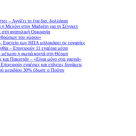
ες – Αγγίζει το ένα δισ. δολλάρια
ά η Μελόνι στην Μαδρίτη για τη Σένγκεν
z στη ανατολική Ουκρανία
 ανθρώπων του χώρου»
– Εφετείο των ΗΠΑ μπλοκάρει τις εργασίες
νθία – Επιχειρούν 11 εναέρια μέσα
 μέτωπο η φωτιά κοντά στη Θέρμη
 και Πακιστάν – «Είναι μόνο στα χαρτιά»
πιχειρούν εναέριες και επίγειες δυνάμεις
ού μεριδίου 30% έδωσε ο Πούτιν