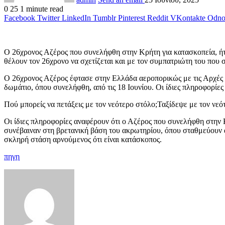
0
25
1 minute read
Facebook
Twitter
LinkedIn
Tumblr
Pinterest
Reddit
VKontakte
Odnok
Ο 26χρονος Αζέρος που συνελήφθη στην Κρήτη για κατασκοπεία, ήτ
θέλουν τον 26χρονο να σχετίζεται και με τον συμπατριώτη του που
Ο 26χρονος Αζέρος έφτασε στην Ελλάδα αεροπορικώς με τις Αρχές 
δωμάτιο, όπου συνελήφθη, από τις 18 Ιουνίου. Οι ίδιες πληροφορίε
Πού μπορείς να πετάξεις με τον νεότερο στόλο;
Ταξίδεψε με τον νε
Οι ίδιες πληροφορίες αναφέρουν ότι ο Αζέρος που συνελήφθη στην
συνέβαιναν στη βρετανική βάση του ακρωτηρίου, όπου σταθμεύουν 
σκληρή στάση αρνούμενος ότι είναι κατάσκοπος.
πηγη