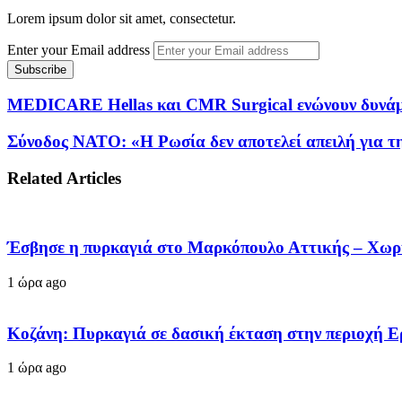
Lorem ipsum dolor sit amet, consectetur.
Enter your Email address
MEDICARE Hellas και CMR Surgical ενώνουν δυνάμε
Σύνοδος ΝΑΤΟ: «Η Ρωσία δεν αποτελεί απειλή για τ
Related Articles
Έσβησε η πυρκαγιά στο Μαρκόπουλο Αττικής – Χωρί
1 ώρα ago
Κοζάνη: Πυρκαγιά σε δασική έκταση στην περιοχή Ερμ
1 ώρα ago