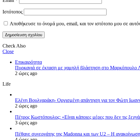
Email
*
Ιστότοπος
Αποθήκευσε το όνομά μου, email, και τον ιστότοπο μου σε αυτό
Check Also
Close
Επικαιρότητα
Πυρκαγιά σε έκταση με χαμηλή βλάστηση στο Μαρκόπουλο Α
2 ώρες ago
Life
Ελένη Βουλγαράκη- Οργισμένη απάντηση για τον Φώτη Ιωανν
2 ώρες ago
Πέτρος Κωστόπουλος: «Είναι κάποιες μέρες που δεν τις ξεχνά
3 ώρες ago
Πέθανε συνεργάτης της Madonna και των U2 – Η ανακοίνωση 
4 ώρες ago