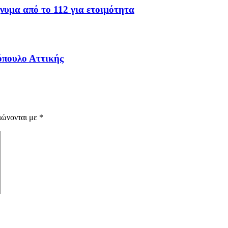
υμα από το 112 για ετοιμότητα
όπουλο Αττικής
ιώνονται με
*