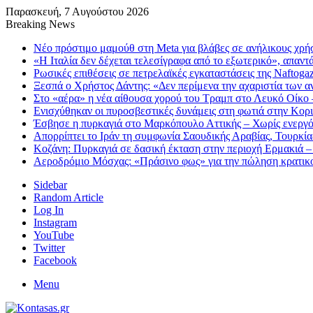
Παρασκευή, 7 Αυγούστου 2026
Breaking News
Nέο πρόστιμο μαμούθ στη Meta για βλάβες σε ανήλικους χρήστ
«Η Ιταλία δεν δέχεται τελεσίγραφα από το εξωτερικό», απαντ
Ρωσικές επιθέσεις σε πετρελαϊκές εγκαταστάσεις της Naftoga
Ξεσπά ο Χρήστος Δάντης: «Δεν περίμενα την αχαριστία των
Στο «αέρα» η νέα αίθουσα χορού του Τραμπ στο Λευκό Οίκο 
Ενισχύθηκαν οι πυροσβεστικές δυνάμεις στη φωτιά στην Κορι
Έσβησε η πυρκαγιά στο Μαρκόπουλο Αττικής – Χωρίς ενεργό
Απορρίπτει το Ιράν τη συμφωνία Σαουδικής Αραβίας, Τουρκίας
Κοζάνη: Πυρκαγιά σε δασική έκταση στην περιοχή Ερμακιά – Ε
Αεροδρόμιο Μόσχας: «Πράσινο φως» για την πώληση κρατικ
Sidebar
Random Article
Log In
Instagram
YouTube
Twitter
Facebook
Menu