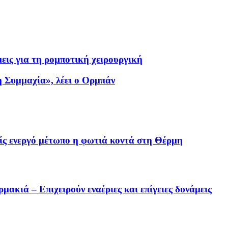
ις για τη ρομποτική χειρουργική
η Συμμαχία», λέει ο Ορμπάν
ς ενεργό μέτωπο η φωτιά κοντά στη Θέρμη
ακιά – Επιχειρούν εναέριες και επίγειες δυνάμεις