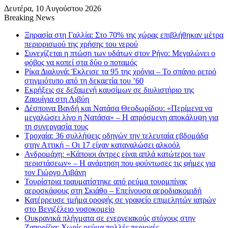
Δευτέρα, 10 Αυγούστου 2026
Breaking News
Ξηρασία στη Γαλλία: Στο 70% της χώρας επιβλήθηκαν μέτρα
περιορισμού της χρήσης του νερού
Συνεχίζεται η πτώση των υδάτων στον Ρήνο: Μεγαλώνει ο
φόβος να κοπεί στα δύο ο ποταμός
Ρίκα Διαλυνά: Έκλεισε τα 95 της χρόνια – Το σπάνιο ρετρό
στιγμιότυπο από τη δεκαετία του ’60
Εκρήξεις σε δεξαμενή καυσίμων σε διυλιστήριο της
Ζαουίγια στη Λιβύη
Δέσποινα Βανδή και Νατάσα Θεοδωρίδου: «Περίμενα να
μεγαλώσει λίγο η Νατάσα» – Η απρόσμενη αποκάλυψη για
τη συνεργασία τους
Τροχαία: 36 συλλήψεις οδηγών την τελευταία εβδομάδα
στην Αττική – Οι 17 είχαν καταναλώσει αλκοόλ
Ανδρομάχη: «Κάποιοι άντρες είναι απλά κατώτεροι των
περιστάσεων» – Η ανάρτηση που φούντωσες τις φήμες για
τον Γιώργο Λιβάνη
Τουρίστρια τραυματίστηκε από ρεύμα τουρμπίνας
αεροσκάφους στη Σκιάθο – Επείγουσα αεροδιακομιδή
Κατέρρευσε τμήμα οροφής σε γραφείο επιμελητών ιατρών
στο Βενιζέλειο νοσοκομείο
Ουκρανικά πλήγματα σε ενεργειακούς στόχους στην
Ζαπορίζια: Χωρίς ρεύμα πολλές περιοχές