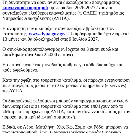
Τη δυνατότητα να δουν αν είναι δικαιούχοι του προγράμματος
κοινωνικού τουρισμού
της περιόδου 2026-2027 έχουν οι
συνταξιούχοι ελεύθεροι επαγγελματίες (τ. ΟΑΕΕ) της Δημόσιας
Υπηρεσίας Απασχόλησης (ΔΥΠΑ).
Η ανάρτηση των δικαιούχων συνταξιούχων βρίσκεται στον
ιστότοπό της:
www.dypa.gov.gr.
. Το πρόγραμμα θα έχει διάρκεια
13 μήνες και θα ολοκληρωθεί στις 9 Ιουλίου 2027.
Ο συνολικός προϋπολογισμός ανέρχεται σε 3 εκατ. ευρώ και
διατέθηκαν συνολικά 25.000 επιταγές
Η επιταγή είναι ένας μοναδικός αριθμός για κάθε δικαιούχο και
κάθε ωφελούμενο.
Κατά την άφιξη στο τουριστικό κατάλυμα, οι πάροχοι ενεργοποιούν
τις επιταγές τους μέσω των ηλεκτρονικών υπηρεσιών (e-services)
της ΔΥΠΑ.
Οι δικαιούχοι/ωφελούμενοι μπορούν να πραγματοποιήσουν έως 6
διανυκτερεύσεις σε τουριστικό κατάλυμα που επιλέγουν από το
«Μητρώο Παρόχων» της ΔΥΠΑ, κατόπιν συνεννόησής τους με τον
πάροχο, με μικρή ιδιωτική συμμετοχή.
Ειδικά, σε Λέρο, Μυτιλήνη, Χίο, Κω, Σάμο και Ρόδο, μπορούν να
πραγματοποιηθούν έως 10 διανυκτερεύσεις δωρεάν (μηδενική