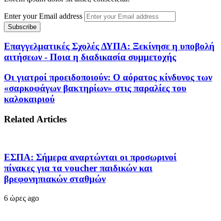
Enter your Email address
Επαγγελματικές Σχολές ΔΥΠΑ: Ξεκίνησε η υποβολή
αιτήσεων - Ποια η διαδικασία συμμετοχής
Οι γιατροί προειδοποιούν: Ο αόρατος κίνδυνος των
«σαρκοφάγων βακτηρίων» στις παραλίες του
καλοκαιριού
Related Articles
ΕΣΠΑ: Σήμερα αναρτώνται οι προσωρινοί
πίνακες για τα voucher παιδικών και
βρεφονηπιακών σταθμών
6 ώρες ago