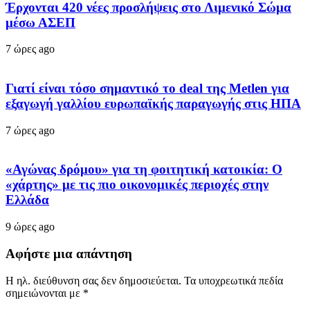
Έρχονται 420 νέες προσλήψεις στο Λιμενικό Σώμα
μέσω ΑΣΕΠ
7 ώρες ago
Γιατί είναι τόσο σημαντικό το deal της Metlen για
εξαγωγή γαλλίου ευρωπαϊκής παραγωγής στις ΗΠΑ
7 ώρες ago
«Αγώνας δρόμου» για τη φοιτητική κατοικία: Ο
«χάρτης» με τις πιο οικονομικές περιοχές στην
Ελλάδα
9 ώρες ago
Αφήστε μια απάντηση
Η ηλ. διεύθυνση σας δεν δημοσιεύεται.
Τα υποχρεωτικά πεδία
σημειώνονται με
*