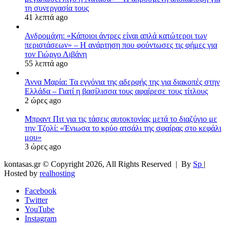
τη συνεργασία τους
41 λεπτά ago
Ανδρομάχη: «Κάποιοι άντρες είναι απλά κατώτεροι των
περιστάσεων» – Η ανάρτηση που φούντωσες τις φήμες για
τον Γιώργο Λιβάνη
55 λεπτά ago
Άννα Μαρία: Τα εγγόνια της αδερφής της για διακοπές στην
Ελλάδα – Γιατί η βασίλισσα τους αφαίρεσε τους τίτλους
2 ώρες ago
Μπραντ Πιτ για τις τάσεις αυτοκτονίας μετά το διαζύγιο με
την Τζολί: «Ένιωσα το κρύο ατσάλι της σφαίρας στο κεφάλι
μου»
3 ώρες ago
kontasas.gr © Copyright 2026, All Rights Reserved |
By
Sp
|
Hosted by
realhosting
Facebook
Twitter
YouTube
Instagram