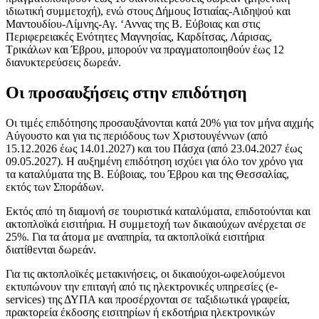
ιδιωτική συμμετοχή), ενώ στους Δήμους Ιστιαίας-Αιδηψού και
Μαντουδίου-Λίμνης-Αγ. ‘Αννας της Β. Εύβοιας και στις
Περιφερειακές Ενότητες Μαγνησίας, Καρδίτσας, Λάρισας,
Τρικάλων και Έβρου, μπορούν να πραγματοποιηθούν έως 12
διανυκτερεύσεις δωρεάν.
Οι προσαυξήσεις στην επιδότηση
Οι τιμές επιδότησης προσαυξάνονται κατά 20% για τον μήνα αιχμής
Αύγουστο και για τις περιόδους των Χριστουγέννων (από
15.12.2026 έως 14.01.2027) και του Πάσχα (από 23.04.2027 έως
09.05.2027). Η αυξημένη επιδότηση ισχύει για όλο τον χρόνο για
τα καταλύματα της Β. Εύβοιας, του Έβρου και της Θεσσαλίας,
εκτός των Σποράδων.
Εκτός από τη διαμονή σε τουριστικά καταλύματα, επιδοτούνται και
ακτοπλοϊκά εισιτήρια. Η συμμετοχή των δικαιούχων ανέρχεται σε
25%. Για τα άτομα με αναπηρία, τα ακτοπλοϊκά εισιτήρια
διατίθενται δωρεάν.
Για τις ακτοπλοϊκές μετακινήσεις, οι δικαιούχοι-ωφελούμενοι
εκτυπώνουν την επιταγή από τις ηλεκτρονικές υπηρεσίες (e-
services) της ΔΥΠΑ και προσέρχονται σε ταξιδιωτικά γραφεία,
πρακτορεία έκδοσης εισιτηρίων ή εκδοτήρια ηλεκτρονικών