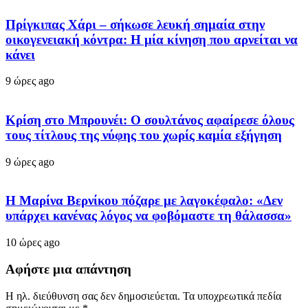
Πρίγκιπας Χάρι – σήκωσε λευκή σημαία στην
οικογενειακή κόντρα: Η μία κίνηση που αρνείται να
κάνει
9 ώρες ago
Κρίση στο Μπρουνέι: Ο σουλτάνος αφαίρεσε όλους
τους τίτλους της νύφης του χωρίς καμία εξήγηση
9 ώρες ago
Η Μαρίνα Βερνίκου πόζαρε με λαγοκέφαλο: «Δεν
υπάρχει κανένας λόγος να φοβόμαστε τη θάλασσα»
10 ώρες ago
Αφήστε μια απάντηση
Η ηλ. διεύθυνση σας δεν δημοσιεύεται.
Τα υποχρεωτικά πεδία