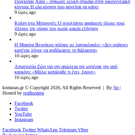
Πρίγκιπας Χάρι – σήκωσε λευκή σημαία στην οικογενειακή
κόντρα: Η μία κίνηση που αρνείται να κάνει
9 ώρες ago
Κρίση στο Μπρουνέι: Ο σουλτάνος αφαίρεσε όλους τους
τίτλους της νύφης του χωρίς καμία εξήγηση
9 ώρες ago
Η Μαρίνα Βερνίκου πόζαρε με λαγοκέφαλο: «Δεν υπάρχει
κανένας λόγος να φοβόμαστε τη θάλασσα»
10 ώρες ago
Αποστολία Ζώη για την απώλεια της μητέρας της από
καρκίνο: «Μόλις κατάλαβε τι έχει, έφυγε»
10 ώρες ago
kontasas.gr © Copyright 2026, All Rights Reserved |
By
Sp
|
Hosted by
realhosting
Facebook
Twitter
YouTube
Instagram
Facebook
Twitter
WhatsApp
Telegram
Viber