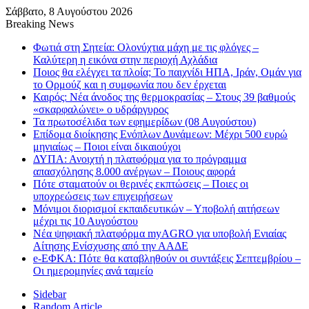
Σάββατο, 8 Αυγούστου 2026
Breaking News
Φωτιά στη Σητεία: Ολονύχτια μάχη με τις φλόγες –
Καλύτερη η εικόνα στην περιοχή Αχλάδια
Ποιος θα ελέγχει τα πλοία; Το παιχνίδι ΗΠΑ, Ιράν, Ομάν για
το Ορμούζ και η συμφωνία που δεν έρχεται
Καιρός: Νέα άνοδος της θερμοκρασίας – Στους 39 βαθμούς
«σκαρφαλώνει» ο υδράργυρος
Τα πρωτοσέλιδα των εφημερίδων (08 Αυγούστου)
Επίδομα διοίκησης Ενόπλων Δυνάμεων: Μέχρι 500 ευρώ
μηνιαίως – Ποιοι είναι δικαιούχοι
ΔΥΠΑ: Ανοιχτή η πλατφόρμα για το πρόγραμμα
απασχόλησης 8.000 ανέργων – Ποιους αφορά
Πότε σταματούν οι θερινές εκπτώσεις – Ποιες οι
υποχρεώσεις των επιχειρήσεων
Μόνιμοι διορισμοί εκπαιδευτικών – Υποβολή αιτήσεων
μέχρι τις 10 Αυγούστου
Νέα ψηφιακή πλατφόρμα myAGRO για υποβολή Ενιαίας
Αίτησης Ενίσχυσης από την ΑΑΔΕ
e-ΕΦΚΑ: Πότε θα καταβληθούν οι συντάξεις Σεπτεμβρίου –
Οι ημερομηνίες ανά ταμείο
Sidebar
Random Article