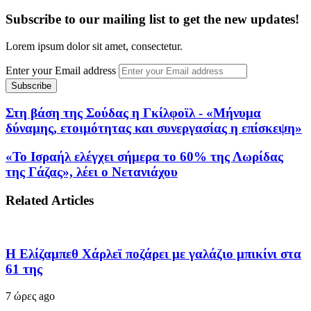
Subscribe to our mailing list to get the new updates!
Lorem ipsum dolor sit amet, consectetur.
Enter your Email address
Στη βάση της Σούδας η Γκίλφοϊλ - «Μήνυμα
δύναμης, ετοιμότητας και συνεργασίας η επίσκεψη»
«Το Ισραήλ ελέγχει σήμερα το 60% της Λωρίδας
της Γάζας», λέει ο Νετανιάχου
Related Articles
Η Ελίζαμπεθ Χάρλεϊ ποζάρει με γαλάζιο μπικίνι στα
61 της
7 ώρες ago