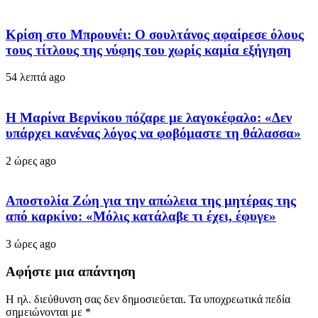
Κρίση στο Μπρουνέι: Ο σουλτάνος αφαίρεσε όλους
τους τίτλους της νύφης του χωρίς καμία εξήγηση
54 λεπτά ago
Η Μαρίνα Βερνίκου πόζαρε με λαγοκέφαλο: «Δεν
υπάρχει κανένας λόγος να φοβόμαστε τη θάλασσα»
2 ώρες ago
Αποστολία Ζώη για την απώλεια της μητέρας της
από καρκίνο: «Μόλις κατάλαβε τι έχει, έφυγε»
3 ώρες ago
Αφήστε μια απάντηση
Η ηλ. διεύθυνση σας δεν δημοσιεύεται.
Τα υποχρεωτικά πεδία
σημειώνονται με
*