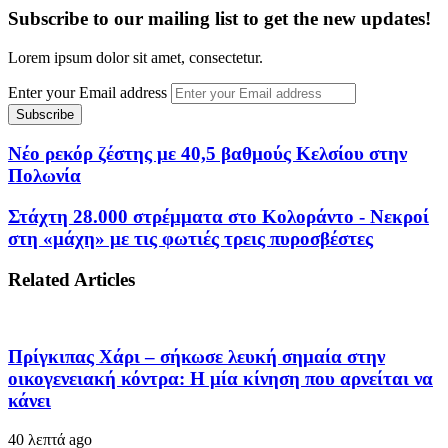
Subscribe to our mailing list to get the new updates!
Lorem ipsum dolor sit amet, consectetur.
Enter your Email address
Νέο ρεκόρ ζέστης με 40,5 βαθμούς Κελσίου στην
Πολωνία
Στάχτη 28.000 στρέμματα στο Κολοράντο - Νεκροί
στη «μάχη» με τις φωτιές τρεις πυροσβέστες
Related Articles
Πρίγκιπας Χάρι – σήκωσε λευκή σημαία στην
οικογενειακή κόντρα: Η μία κίνηση που αρνείται να
κάνει
40 λεπτά ago