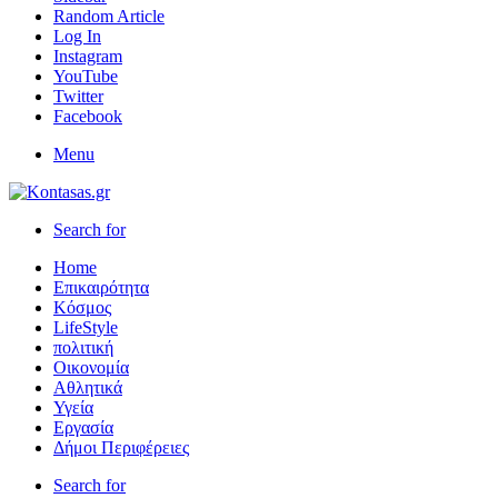
Random Article
Log In
Instagram
YouTube
Twitter
Facebook
Menu
Search for
Home
Επικαιρότητα
Κόσμος
LifeStyle
πολιτική
Οικονομία
Αθλητικά
Υγεία
Εργασία
Δήμοι Περιφέρειες
Search for