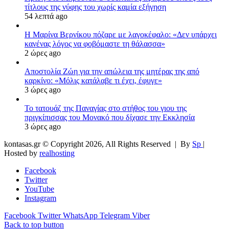
τίτλους της νύφης του χωρίς καμία εξήγηση
54 λεπτά ago
Η Μαρίνα Βερνίκου πόζαρε με λαγοκέφαλο: «Δεν υπάρχει
κανένας λόγος να φοβόμαστε τη θάλασσα»
2 ώρες ago
Αποστολία Ζώη για την απώλεια της μητέρας της από
καρκίνο: «Μόλις κατάλαβε τι έχει, έφυγε»
3 ώρες ago
Το τατουάζ της Παναγίας στο στήθος του γιου της
πριγκίπισσας του Μονακό που δίχασε την Εκκλησία
3 ώρες ago
kontasas.gr © Copyright 2026, All Rights Reserved |
By
Sp
|
Hosted by
realhosting
Facebook
Twitter
YouTube
Instagram
Facebook
Twitter
WhatsApp
Telegram
Viber
Back to top button