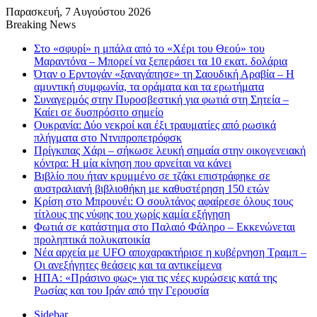
Παρασκευή, 7 Αυγούστου 2026
Breaking News
Στο «σφυρί» η μπάλα από το «Χέρι του Θεού» του
Μαραντόνα – Μπορεί να ξεπεράσει τα 10 εκατ. δολάρια
Όταν ο Ερντογάν «ξαναγάπησε» τη Σαουδική Αραβία – Η
αμυντική συμφωνία, τα οράματα και τα ερωτήματα
Συναγερμός στην Πυροσβεστική για φωτιά στη Σητεία –
Καίει σε δυσπρόσιτο σημείο
Ουκρανία: Δύο νεκροί και έξι τραυματίες από ρωσικά
πλήγματα στο Ντνιπροπετρόφσκ
Πρίγκιπας Χάρι – σήκωσε λευκή σημαία στην οικογενειακή
κόντρα: Η μία κίνηση που αρνείται να κάνει
Βιβλίο που ήταν κρυμμένο σε τζάκι επιστράφηκε σε
αυστραλιανή βιβλιοθήκη με καθυστέρηση 150 ετών
Κρίση στο Μπρουνέι: Ο σουλτάνος αφαίρεσε όλους τους
τίτλους της νύφης του χωρίς καμία εξήγηση
Φωτιά σε κατάστημα στο Παλαιό Φάληρο – Εκκενώνεται
προληπτικά πολυκατοικία
Νέα αρχεία με UFO αποχαρακτήρισε η κυβέρνηση Τραμπ –
Οι ανεξήγητες θεάσεις και τα αντικείμενα
ΗΠΑ: «Πράσινο φως» για τις νέες κυρώσεις κατά της
Ρωσίας και του Ιράν από την Γερουσία
Sidebar