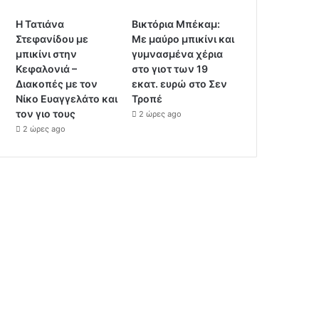
Η Τατιάνα
Βικτόρια Μπέκαμ:
Στεφανίδου με
Με μαύρο μπικίνι και
μπικίνι στην
γυμνασμένα χέρια
Κεφαλονιά –
στο γιοτ των 19
Διακοπές με τον
εκατ. ευρώ στο Σεν
Νίκο Ευαγγελάτο και
Τροπέ
τον γιο τους
2 ώρες ago
2 ώρες ago