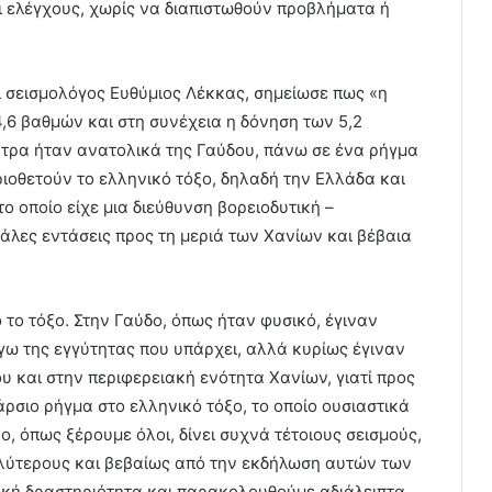
ι ελέγχους, χωρίς να διαπιστωθούν προβλήματα ή
 σεισμολόγος Ευθύμιος Λέκκας, σημείωσε πως «η
4,6 βαθμών και στη συνέχεια η δόνηση των 5,2
ντρα ήταν ανατολικά της Γαύδου, πάνω σε ένα ρήγμα
οριοθετούν το ελληνικό τόξο, δηλαδή την Ελλάδα και
ο οποίο είχε μια διεύθυνση βορειοδυτική –
εγάλες εντάσεις προς τη μεριά των Χανίων και βέβαια
το τόξο. Στην Γαύδο, όπως ήταν φυσικό, έγιναν
όγω της εγγύτητας που υπάρχει, αλλά κυρίως έγιναν
υ και στην περιφερειακή ενότητα Χανίων, γιατί προς
άρσιο ρήγμα στο ελληνικό τόξο, το οποίο ουσιαστικά
ο, όπως ξέρουμε όλοι, δίνει συχνά τέτοιους σεισμούς,
αλύτερους και βεβαίως από την εκδήλωση αυτών των
ική δραστηριότητα και παρακολουθούμε αδιάλειπτα