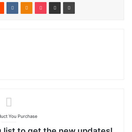
Reddit
VKontakte
Odnoklassniki
Pocket
Share via Email
Print
duct You Purchase
 list to get the new updates!