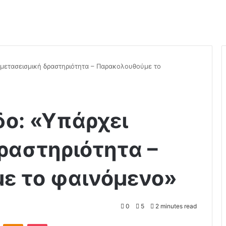
 μετασεισμική δραστηριότητα – Παρακολουθούμε το
δο: «Υπάρχει
ραστηριότητα –
ε το φαινόμενο»
0
5
2 minutes read
ontakte
Odnoklassniki
Pocket