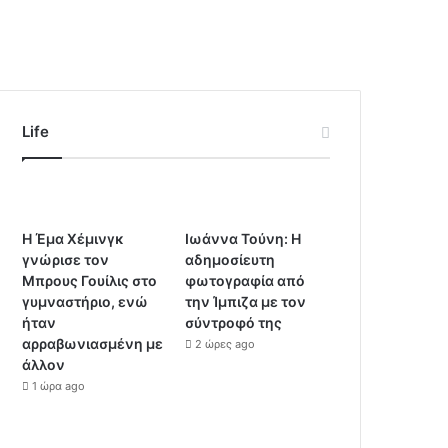
Life
Η Έμα Χέμινγκ
Ιωάννα Τούνη: Η
γνώρισε τον
αδημοσίευτη
Μπρους Γουίλις στο
φωτογραφία από
γυμναστήριο, ενώ
την Ίμπιζα με τον
ήταν
σύντροφό της
αρραβωνιασμένη με
2 ώρες ago
άλλον
1 ώρα ago