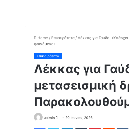
Home
/
Επικαιρότητα
/
Λέκκας για Γαύδο: «Υπάρχει
φαινόμενο»
Επικαιρότητα
Λέκκας για Γαύ
μετασεισμική δ
Παρακολουθούμ
admin
S
20 Ιουνίου, 2026
e
Facebook
Twitter
LinkedIn
Tumblr
Pinterest
Reddit
VK