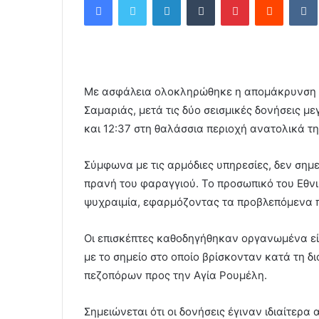
n
d
a
n
e
Με ασφάλεια ολοκληρώθηκε η απομάκρυνση 6
m
a
Σαμαριάς, μετά τις δύο σεισμικές δονήσεις με
i
και 12:37 στη θαλάσσια περιοχή ανατολικά τ
l
Σύμφωνα με τις αρμόδιες υπηρεσίες, δεν ση
πρανή του φαραγγιού. Το προσωπικό του Εθν
ψυχραιμία, εφαρμόζοντας τα προβλεπόμενα 
Οι επισκέπτες καθοδηγήθηκαν οργανωμένα είτ
με το σημείο στο οποίο βρίσκονταν κατά τη δι
πεζοπόρων προς την Αγία Ρουμέλη.
Σημειώνεται ότι οι δονήσεις έγιναν ιδιαίτερα