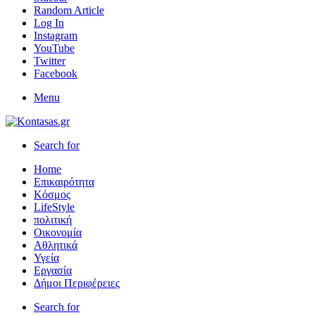
Random Article
Log In
Instagram
YouTube
Twitter
Facebook
Menu
Search for
Home
Επικαιρότητα
Κόσμος
LifeStyle
πολιτική
Οικονομία
Αθλητικά
Υγεία
Εργασία
Δήμοι Περιφέρειες
Search for