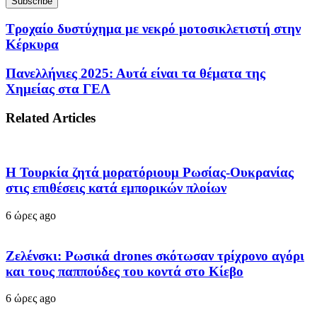
Τροχαίο δυστύχημα με νεκρό μοτοσικλετιστή στην
Κέρκυρα
Πανελλήνιες 2025: Αυτά είναι τα θέματα της
Χημείας στα ΓΕΛ
Related Articles
Η Τουρκία ζητά μορατόριουμ Ρωσίας-Ουκρανίας
στις επιθέσεις κατά εμπορικών πλοίων
6 ώρες ago
Ζελένσκι: Ρωσικά drones σκότωσαν τρίχρονο αγόρι
και τους παππούδες του κοντά στο Κίεβο
6 ώρες ago