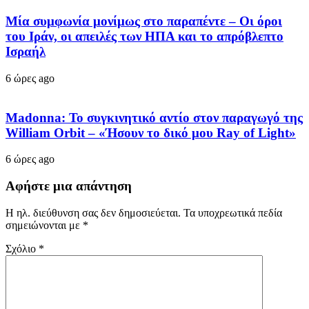
Μία συμφωνία μονίμως στο παραπέντε – Οι όροι
του Ιράν, οι απειλές των ΗΠΑ και το απρόβλεπτο
Ισραήλ
6 ώρες ago
Madonna: Το συγκινητικό αντίο στον παραγωγό της
William Orbit – «Ήσουν το δικό μου Ray of Light»
6 ώρες ago
Αφήστε μια απάντηση
Η ηλ. διεύθυνση σας δεν δημοσιεύεται.
Τα υποχρεωτικά πεδία
σημειώνονται με
*
Σχόλιο
*