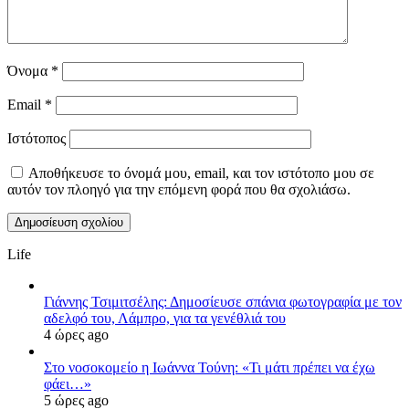
Όνομα
*
Email
*
Ιστότοπος
Αποθήκευσε το όνομά μου, email, και τον ιστότοπο μου σε
αυτόν τον πλοηγό για την επόμενη φορά που θα σχολιάσω.
Life
Γιάννης Τσιμιτσέλης: Δημοσίευσε σπάνια φωτογραφία με τον
αδελφό του, Λάμπρο, για τα γενέθλιά του
4 ώρες ago
Στο νοσοκομείο η Ιωάννα Τούνη: «Τι μάτι πρέπει να έχω
φάει…»
5 ώρες ago