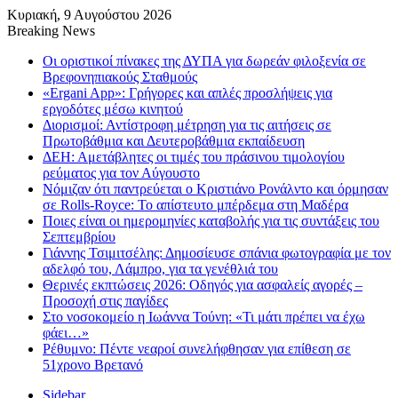
Κυριακή, 9 Αυγούστου 2026
Breaking News
Οι οριστικοί πίνακες της ΔΥΠΑ για δωρεάν φιλοξενία σε
Βρεφονηπιακούς Σταθμούς
«Ergani App»: Γρήγορες και απλές προσλήψεις για
εργοδότες μέσω κινητού
Διορισμοί: Αντίστροφη μέτρηση για τις αιτήσεις σε
Πρωτοβάθμια και Δευτεροβάθμια εκπαίδευση
ΔΕΗ: Αμετάβλητες οι τιμές του πράσινου τιμολογίου
ρεύματος για τον Αύγουστο
Νόμιζαν ότι παντρεύεται ο Κριστιάνο Ρονάλντο και όρμησαν
σε Rolls-Royce: Το απίστευτο μπέρδεμα στη Μαδέρα
Ποιες είναι οι ημερομηνίες καταβολής για τις συντάξεις του
Σεπτεμβρίου
Γιάννης Τσιμιτσέλης: Δημοσίευσε σπάνια φωτογραφία με τον
αδελφό του, Λάμπρο, για τα γενέθλιά του
Θερινές εκπτώσεις 2026: Οδηγός για ασφαλείς αγορές –
Προσοχή στις παγίδες
Στο νοσοκομείο η Ιωάννα Τούνη: «Τι μάτι πρέπει να έχω
φάει…»
Ρέθυμνο: Πέντε νεαροί συνελήφθησαν για επίθεση σε
51χρονο Βρετανό
Sidebar