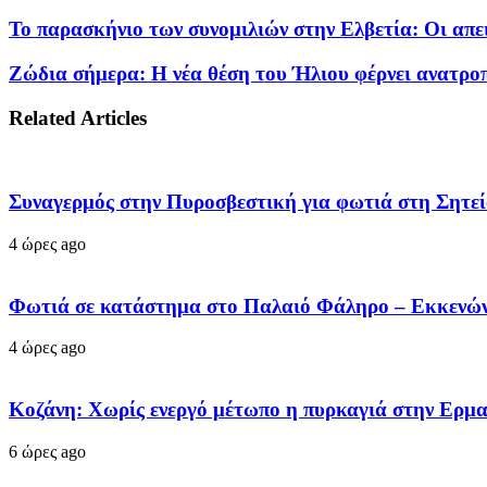
Το παρασκήνιο των συνομιλιών στην Ελβετία: Οι απειλ
Ζώδια σήμερα: Η νέα θέση του Ήλιου φέρνει ανατροπ
Related Articles
Συναγερμός στην Πυροσβεστική για φωτιά στη Σητεία
4 ώρες ago
Φωτιά σε κατάστημα στο Παλαιό Φάληρο – Εκκενών
4 ώρες ago
Κοζάνη: Χωρίς ενεργό μέτωπο η πυρκαγιά στην Ερμ
6 ώρες ago