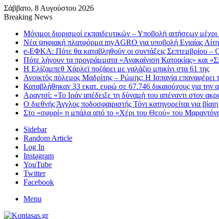
Σάββατο, 8 Αυγούστου 2026
Breaking News
Μόνιμοι διορισμοί εκπαιδευτικών – Υποβολή αιτήσεων μέχρι
Νέα ψηφιακή πλατφόρμα myAGRO για υποβολή Ενιαίας Αίτη
e-ΕΦΚΑ: Πότε θα καταβληθούν οι συντάξεις Σεπτεμβρίου – Ο
Πότε λήγουν τα προγράμματα «Ανακαίνιση Κατοικίας» και «Σπ
Η Ελίζαμπεθ Χάρλεϊ ποζάρει με γαλάζιο μπικίνι στα 61 της
Ανοικτός πόλεμος Μαδρίτης – Ρώμης: Η Ισπανία επαναφέρει τ
Καταβλήθηκαν 33 εκατ. ευρώ σε 67.746 δικαιούχους για την
Αραγτσί: «Το Ιράν απέδειξε τη δύναμή του απέναντι στον ακ
Ο διεθνής Άγγλος ποδοσφαιριστής Τόνι κατηγορείται για βίαι
Στο «σφυρί» η μπάλα από το «Χέρι του Θεού» του Μαραντόνα
Sidebar
Random Article
Log In
Instagram
YouTube
Twitter
Facebook
Menu