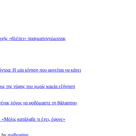
σοχής «βλέπει» πραγματογνώμονας
τρα: Η μία κίνηση που αρνείται να κάνει
υς της νύφης του χωρίς καμία εξήγηση
νένας λόγος να φοβόμαστε τη θάλασσα»
 «Μόλις κατάλαβε τι έχει, έφυγε»
d by
realhosting