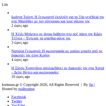
Life
Ιωάννα Τούνη: Η ξεχωριστή έκπληξη για τα 33α γενέθλιά της
στις Μαλδίβες με τον σύντροφο και τους φίλους της
2 ώρες ago
Η Χέιλι Μπίμπερ σε άγρια διάθεση στο ροζ πάρτι της Κάιλι
Τζένερ – Έγλειψε τα οπίσθια φίλης της
3 ώρες ago
Ναταλία Γερμανού: Η φωτογραφία με μαύρο μπικίνι από τις
διακοπές της στην Κρήτη
4 ώρες ago
Η Σίσσυ Χρηστίδου απολαμβάνει τις διακοπές της στα Χανιά
– Δείτε βίντεο και φωτογραφίες
10 ώρες ago
kontasas.gr © Copyright 2026, All Rights Reserved |
By
Sp
|
Hosted by
realhosting
Facebook
Twitter
YouTube