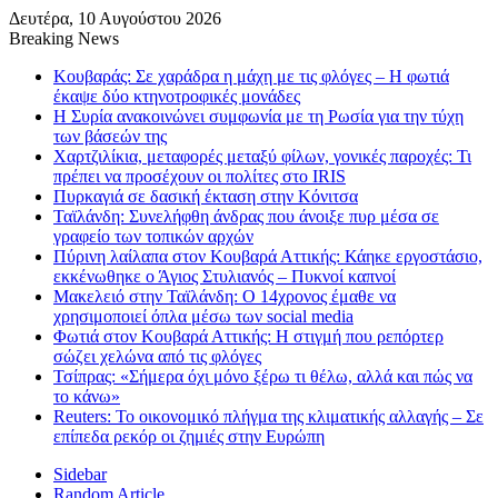
Δευτέρα, 10 Αυγούστου 2026
Breaking News
Κουβαράς: Σε χαράδρα η μάχη με τις φλόγες – Η φωτιά
έκαψε δύο κτηνοτροφικές μονάδες
Η Συρία ανακοινώνει συμφωνία με τη Ρωσία για την τύχη
των βάσεών της
Χαρτζιλίκια, μεταφορές μεταξύ φίλων, γονικές παροχές: Τι
πρέπει να προσέχουν οι πολίτες στο IRIS
Πυρκαγιά σε δασική έκταση στην Κόνιτσα
Ταϊλάνδη: Συνελήφθη άνδρας που άνοιξε πυρ μέσα σε
γραφείο των τοπικών αρχών
Πύρινη λαίλαπα στον Κουβαρά Αττικής: Κάηκε εργοστάσιο,
εκκένωθηκε ο Άγιος Στυλιανός – Πυκνοί καπνοί
Μακελειό στην Ταϊλάνδη: Ο 14χρονος έμαθε να
χρησιμοποιεί όπλα μέσω των social media
Φωτιά στον Κουβαρά Αττικής: Η στιγμή που ρεπόρτερ
σώζει χελώνα από τις φλόγες
Τσίπρας: «Σήμερα όχι μόνο ξέρω τι θέλω, αλλά και πώς να
το κάνω»
Reuters: Το οικονομικό πλήγμα της κλιματικής αλλαγής – Σε
επίπεδα ρεκόρ οι ζημιές στην Ευρώπη
Sidebar
Random Article