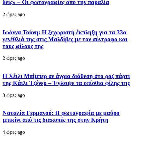
δεις» – Οι φωτογραφίες από την παραλία
2 ώρες ago
Ιωάννα Τούνη: Η ξεχωριστή έκπληξη για τα 33α
γενέθλιά της στις Μαλδίβες με τον σύντροφο και
τους φίλους της
2 ώρες ago
Η Χέιλι Μπίμπερ σε άγρια διάθεση στο ροζ πάρτι
της Κάιλι Τζένερ – Έγλειψε τα οπίσθια φίλης της
3 ώρες ago
Ναταλία Γερμανού: Η φωτογραφία με μαύρο
μπικίνι από τις διακοπές της στην Κρήτη
4 ώρες ago