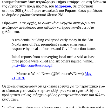
τραυματίστηκαν όταν τετραώροφο κτήριο κατάρρευσε στη διάρκεια
της νύχτας στην πόλη της Φεζ του
Μαρόκου
, σε απόσταση
περίπου 200 χιλιομέτρων ανατολικά του Ραμπάτ, όπως μετέδωσε
το δημόσιο ραδιοτηλεοπτικό δίκτυο 2M.
Σύμφωνα με τις αρχές, τα σωστικά συνεργεία συνεχίζουν να
αναζητούν ανθρώπους που πιθανόν να έχουν παγιδευτεί στα
χαλάσματα.
A residential building collapsed early today in the Ain
Nokbi area of Fez, prompting a major emergency
response by local authorities and Civil Protection teams.
Initial reports from converging local media said at least
three people were killed and six others injured, while…
pic.twitter.com/9ses96sogT
— Morocco World News (@MoroccoWNews)
May
21, 2026
Οι αρχές ανακοίνωσαν ότι ξεκίνησε έρευνα για το περιστατικό ενώ
οι κάτοικοι γειτονικών κτηρίων κλήθηκαν να τα εγκαταλείψουν
προληπτικά καθώς υπάρχει ο φόβος για την κατάρρευση και άλλων
κτισμάτων.
Στη Φεζ, την πρώην πρωτεύουσα και τρίτη πολυπληθέστερη πόλη