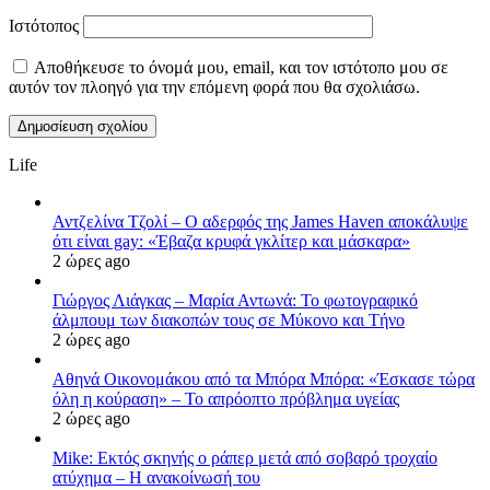
Ιστότοπος
Αποθήκευσε το όνομά μου, email, και τον ιστότοπο μου σε
αυτόν τον πλοηγό για την επόμενη φορά που θα σχολιάσω.
Life
Αντζελίνα Τζολί – Ο αδερφός της James Haven αποκάλυψε
ότι είναι gay: «Έβαζα κρυφά γκλίτερ και μάσκαρα»
2 ώρες ago
Γιώργος Λιάγκας – Μαρία Αντωνά: Το φωτογραφικό
άλμπουμ των διακοπών τους σε Μύκονο και Τήνο
2 ώρες ago
Αθηνά Οικονομάκου από τα Μπόρα Μπόρα: «Έσκασε τώρα
όλη η κούραση» – Το απρόοπτο πρόβλημα υγείας
2 ώρες ago
Mike: Εκτός σκηνής ο ράπερ μετά από σοβαρό τροχαίο
ατύχημα – Η ανακοίνωσή του