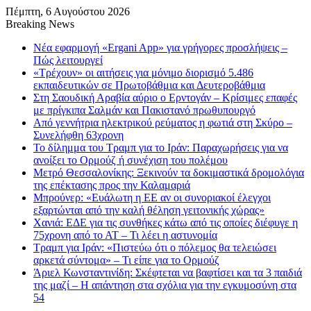
Πέμπτη, 6 Αυγούστου 2026
Breaking News
Νέα εφαρμογή «Ergani App» για γρήγορες προσλήψεις –
Πώς λειτουργεί
«Τρέχουν» οι αιτήσεις για μόνιμο διορισμό 5.486
εκπαιδευτικών σε Πρωτοβάθμια και Δευτεροβάθμια
Στη Σαουδική Αραβία αύριο ο Ερντογάν – Κρίσιμες επαφές
με πρίγκιπα Σαλμάν και Πακιστανό πρωθυπουργό
Από γεννήτρια ηλεκτρικού ρεύματος η φωτιά στη Σκύρο –
Συνελήφθη 63χρονη
Το δίλημμα του Τραμπ για το Ιράν: Παραχωρήσεις για να
ανοίξει το Ορμούζ ή συνέχιση του πολέμου
Μετρό Θεσσαλονίκης: Ξεκινούν τα δοκιμαστικά δρομολόγια
της επέκτασης προς την Καλαμαριά
Μπρούνερ: «Ευάλωτη η ΕΕ αν οι συνοριακοί έλεγχοι
εξαρτώνται από την καλή θέληση γειτονικής χώρας»
Χανιά: ΕΔΕ για τις συνθήκες κάτω από τις οποίες διέφυγε η
75χρονη από το ΑΤ – Τι λέει η αστυνομία
Τραμπ για Ιράν: «Πιστεύω ότι ο πόλεμος θα τελειώσει
αρκετά σύντομα» – Τι είπε για το Ορμούζ
Άριελ Κωνσταντινίδη: Σκέφτεται να βαφτίσει και τα 3 παιδιά
της μαζί – Η απάντηση στα σχόλια για την εγκυμοσύνη στα
54