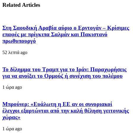
Related Articles
Στη Σαουδική Αραβία αύριο ο Ερντογάν – Κρίσιμες
επαφές με πρίγκιπα Σαλμάν και Πακιστανό
πρωθυπουργό
52 λεπτά ago
Το δίλημμα του Τραμπ για το Ιράν: Παραχωρήσεις
για να ανοίξει το Ορμούζ ή συνέχιση του πολέμου
1 ώρα ago
Μπρούνερ: «Ευάλωτη η ΕΕ αν οι συνοριακοί
έλεγχοι εξαρτώνται από την καλή θέληση γειτονικής
χώρας»
1 ώρα ago