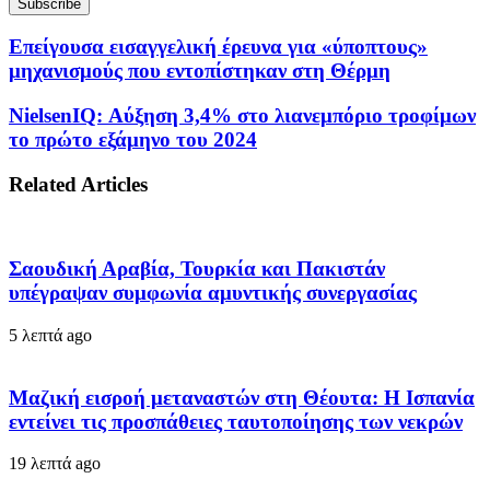
Επείγουσα εισαγγελική έρευνα για «ύποπτους»
μηχανισμούς που εντοπίστηκαν στη Θέρμη
NielsenIQ: Αύξηση 3,4% στο λιανεμπόριο τροφίμων
το πρώτο εξάμηνο του 2024
Related Articles
Σαουδική Αραβία, Τουρκία και Πακιστάν
υπέγραψαν συμφωνία αμυντικής συνεργασίας
5 λεπτά ago
Μαζική εισροή μεταναστών στη Θέουτα: Η Ισπανία
εντείνει τις προσπάθειες ταυτοποίησης των νεκρών
19 λεπτά ago