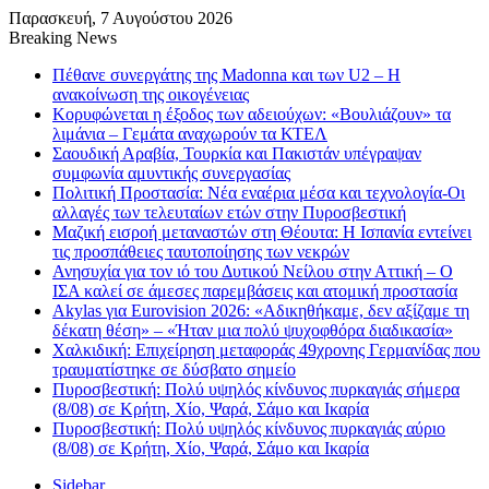
Παρασκευή, 7 Αυγούστου 2026
Breaking News
Πέθανε συνεργάτης της Madonna και των U2 – Η
ανακοίνωση της οικογένειας
Κορυφώνεται η έξοδος των αδειούχων: «Βουλιάζουν» τα
λιμάνια – Γεμάτα αναχωρούν τα ΚΤΕΛ
Σαουδική Αραβία, Τουρκία και Πακιστάν υπέγραψαν
συμφωνία αμυντικής συνεργασίας
Πολιτική Προστασία: Νέα εναέρια μέσα και τεχνολογία-Οι
αλλαγές των τελευταίων ετών στην Πυροσβεστική
Μαζική εισροή μεταναστών στη Θέουτα: Η Ισπανία εντείνει
τις προσπάθειες ταυτοποίησης των νεκρών
Ανησυχία για τον ιό του Δυτικού Νείλου στην Αττική – Ο
ΙΣΑ καλεί σε άμεσες παρεμβάσεις και ατομική προστασία
Akylas για Eurovision 2026: «Aδικηθήκαμε, δεν αξίζαμε τη
δέκατη θέση» – «Ήταν μια πολύ ψυχοφθόρα διαδικασία»
Χαλκιδική: Επιχείρηση μεταφοράς 49χρονης Γερμανίδας που
τραυματίστηκε σε δύσβατο σημείο
Πυροσβεστική: Πολύ υψηλός κίνδυνος πυρκαγιάς σήμερα
(8/08) σε Κρήτη, Χίο, Ψαρά, Σάμο και Ικαρία
Πυροσβεστική: Πολύ υψηλός κίνδυνος πυρκαγιάς αύριο
(8/08) σε Κρήτη, Χίο, Ψαρά, Σάμο και Ικαρία
Sidebar