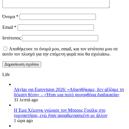
Όνομα
*
Email
*
Ιστότοπος
Αποθήκευσε το όνομά μου, email, και τον ιστότοπο μου σε
αυτόν τον πλοηγό για την επόμενη φορά που θα σχολιάσω.
Life
Akylas για Eurovision 2026: «Aδικηθήκαμε, δεν αξίζαμε τη
δέκατη θέση» – «Ήταν μια πολύ ψυχοφθόρα διαδικασία»
31 λεπτά ago
Η Έμα Χέμινγκ γνώρισε τον Μπρους Γουίλις στο
γυμναστήριο, ενώ ήταν αρραβωνιασμένη με άλλον
1 ώρα ago