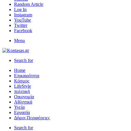
Random Article
Log In
Instagram
YouTube
Twitter
Facebook
Menu
Search for
Home
Επικαιρότητα
Κόσμος
LifeStyle
πολιτική
Οικονομία
Αθλητικά
Υγεία
Εργασία
Δήμοι Περιφέρειες
Search for