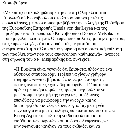
Στρασβούργο.
«Με επιτυχία ολοκληρώσαμε την πρώτη Ολομέλεια του
Ευρωπαϊκού Κοινοβουλίου στο Στρασβούργο μετά τις
ευρωεκλογές, με αποκορύφωμα βέβαια την εκλογή της Πρόεδρου
της Ευρωπαϊκής Επιτροπής Ursula von der Leyen και της
Προέδρου του Ευρωπαϊκού Κοινοβουλίου Roberta Metsola, με
πολύ μεγάλη πλειοψηφία. Οι ευρωπαίοι πολίτες, με την ψήφο τους
στις ευρωεκλογές, ζήτησαν από εμάς, περισσότερη
αποφασιστικότητα αλλά και πιο γρήγορη και ουσιαστική επίλυση
των προβλημάτων που τους απασχολούν καθημερινά», ανέφερε
στη δήλωσή του ο κ. Μεϊμαράκης και συνέχισε:
«Η Ευρώπη είναι γεγονός ότι βρίσκεται πλέον σε ένα
δύσκολο σταυροδρόμι. Πρέπει να γίνουν γρήγορα,
τολμηρά, γενναία βήματα ώστε να μειώσουμε τις
όποιες ανισότητες έχουν δημιουργηθεί. Γι’ αυτό και
πρέπει με κινήσεις φιλικές προς το περιβάλλον να
μειώσουμε την τιμή της ενέργειας, με έξυπνες
επενδύσεις να μειώσουμε την ανεργία και να
δημιουργήσουμε νέες θέσεις εργασίας, με τη νέα
τεχνολογία και με τις αλλαγές που απαιτούνται στη νέα
Κοινή Αγροτική Πολιτική να διασφαλίσουμε το
εισόδημα των αγροτών και με όρους διαφάνειας να
μην αφήνουμε κανέναν να τους εκβιάζει και να