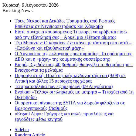
Κυριακή, 9 Αυγούστου 2026
Breaking News
Τρεις Νεκροί και Δεκάδες Τραυματίες από Ρωσικές
Επιθέσεις σε Ντνιπροπετρόφσκ και Χάρκοβο
Είστε συνέχεια κουρασμένοι; Τι μπορεί να κρύβεται πίσω
από την εξάντλησή σας – Αρκεί μια εξέταση αίματος
Τζο Μπάιντεν: Ο καρκίνος έχει κάνει μετάσταση στα οστά –
«Επώδυνη και εξουθενωτική μάχη»
Ο Αύγουστος της εκλογικής προετοιμασίας: Το ορόσημο της
ΔΕΘ και η «μάχη» της κομματικής συσπείρωσης
Καιρός: Σχεδόν τους 40 βαθμούς θα αγγίξει το θερμόμετρο –
Ενισχύονται τα μελτέμια
Πυροσβεστική: Πολύ υψηλός κίνδυνος σήμερα (9/08) σε
Αττική και άλλες 15 περιοχές της χώρας
Τα πρωτοσέλιδα των εφημερίδων (09 Αυγούστου)
Ενοίκια: «Τέλος» οι πληρωμές με μετρητά – Τι ισχύει από 1η
Οκτωβρίου
Οι οριστικοί πίνακες της ΔΥΠΑ για δωρεάν φιλοξενία σε
Βρεφονηπιακούς Σταθμούς
«Ergani App»: Γρήγορες και απλές προσλήψεις για
εργοδότες μέσω κινητού
Sidebar
Random Article