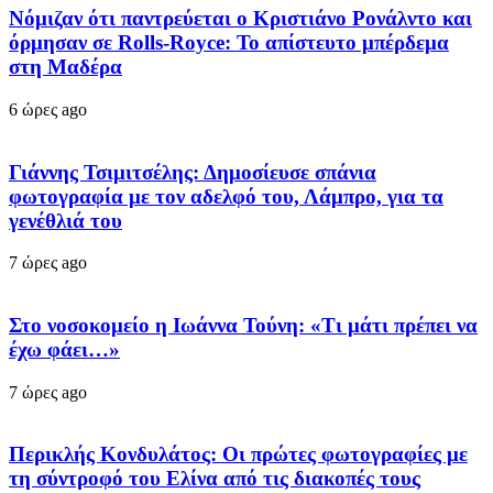
Νόμιζαν ότι παντρεύεται ο Κριστιάνο Ρονάλντο και
όρμησαν σε Rolls-Royce: Το απίστευτο μπέρδεμα
στη Μαδέρα
6 ώρες ago
Γιάννης Τσιμιτσέλης: Δημοσίευσε σπάνια
φωτογραφία με τον αδελφό του, Λάμπρο, για τα
γενέθλιά του
7 ώρες ago
Στο νοσοκομείο η Ιωάννα Τούνη: «Τι μάτι πρέπει να
έχω φάει…»
7 ώρες ago
Περικλής Κονδυλάτος: Οι πρώτες φωτογραφίες με
τη σύντροφό του Ελίνα από τις διακοπές τους