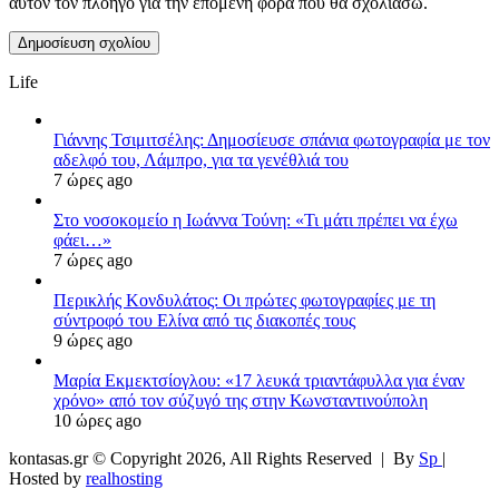
αυτόν τον πλοηγό για την επόμενη φορά που θα σχολιάσω.
Life
Γιάννης Τσιμιτσέλης: Δημοσίευσε σπάνια φωτογραφία με τον
αδελφό του, Λάμπρο, για τα γενέθλιά του
7 ώρες ago
Στο νοσοκομείο η Ιωάννα Τούνη: «Τι μάτι πρέπει να έχω
φάει…»
7 ώρες ago
Περικλής Κονδυλάτος: Οι πρώτες φωτογραφίες με τη
σύντροφό του Ελίνα από τις διακοπές τους
9 ώρες ago
Μαρία Εκμεκτσίογλου: «17 λευκά τριαντάφυλλα για έναν
χρόνο» από τον σύζυγό της στην Κωνσταντινούπολη
10 ώρες ago
kontasas.gr © Copyright 2026, All Rights Reserved |
By
Sp
|
Hosted by
realhosting