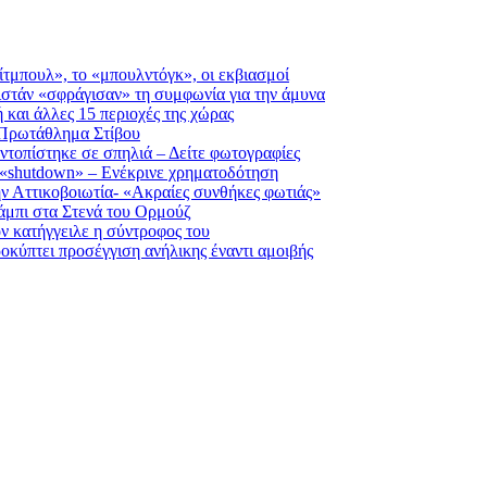
πίτμπουλ», το «μπουλντόγκ», οι εκβιασμοί
στάν «σφράγισαν» τη συμφωνία για την άμυνα
 και άλλες 15 περιοχές της χώρας
 Πρωτάθλημα Στίβου
εντοπίστηκε σε σπηλιά – Δείτε φωτογραφίες
 «shutdown» – Ενέκρινε χρηματοδότηση
ην Αττικοβοιωτία- «Ακραίες συνθήκες φωτιάς»
άμπι στα Στενά του Ορμούζ
ν κατήγγειλε η σύντροφος του
οκύπτει προσέγγιση ανήλικης έναντι αμοιβής