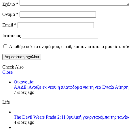
Σχόλιο
*
Όνομα
*
Email
*
Ιστότοπος
Αποθήκευσε το όνομά μου, email, και τον ιστότοπο μου σε αυτό
Check Also
Close
Οικονομία
ΑΑΔΕ: Άνοιξε εκ νέου η πλατφόρμα για τη νέα Ενιαία Αίτησ
7 ώρες ago
Life
The Devil Wears Prada 2: Η θρυλική γκαρνταρόμπα της ταινία
4 ώρες ago