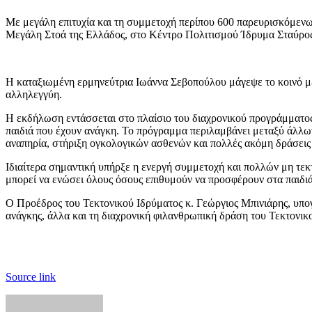
Με μεγάλη επιτυχία και τη συμμετοχή περίπου 600 παρευρισκόμενω
Μεγάλη Στοά της Ελλάδος, στο Κέντρο Πολιτισμού Ίδρυμα Σταύρος
Η καταξιωμένη ερμηνεύτρια Ιωάννα Σεβοπούλου μάγεψε το κοινό με
αλληλεγγύη.
Η εκδήλωση εντάσσεται στο πλαίσιο του διαχρονικού προγράμματος 
παιδιά που έχουν ανάγκη. Το πρόγραμμα περιλαμβάνει μεταξύ άλλων
αναπηρία, στήριξη ογκολογικών ασθενών και πολλές ακόμη δράσεις 
Ιδιαίτερα σημαντική υπήρξε η ενεργή συμμετοχή και πολλών μη τεκτ
μπορεί να ενώσει όλους όσους επιθυμούν να προσφέρουν στα παιδιά
Ο Προέδρος του Τεκτονικού Ιδρύματος κ. Γεώργιος Μπινιάρης, υπο
ανάγκης, άλλα και τη διαχρονική φιλανθρωπική δράση του Τεκτονικ
Source link