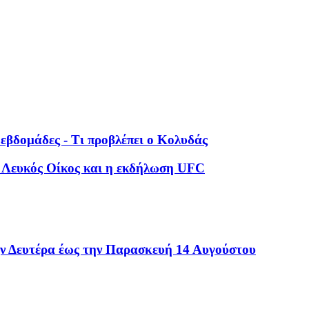
 εβδομάδες - Τι προβλέπει ο Κολυδάς
 ο Λευκός Οίκος και η εκδήλωση UFC
 Δευτέρα έως την Παρασκευή 14 Αυγούστου