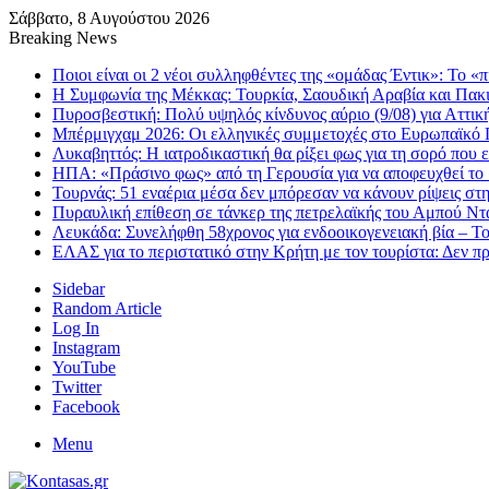
Σάββατο, 8 Αυγούστου 2026
Breaking News
Ποιοι είναι οι 2 νέοι συλληφθέντες της «ομάδας Έντικ»: Το «
Η Συμφωνία της Μέκκας: Τουρκία, Σαουδική Αραβία και Πακι
Πυροσβεστική: Πολύ υψηλός κίνδυνος αύριο (9/08) για Αττική
Μπέρμιγχαμ 2026: Οι ελληνικές συμμετοχές στο Ευρωπαϊκό
Λυκαβηττός: Η ιατροδικαστική θα ρίξει φως για τη σορό που 
ΗΠΑ: «Πράσινο φως» από τη Γερουσία για να αποφευχθεί το
Τουρνάς: 51 εναέρια μέσα δεν μπόρεσαν να κάνουν ρίψεις στ
Πυραυλική επίθεση σε τάνκερ της πετρελαϊκής του Αμπού Ντ
Λευκάδα: Συνελήφθη 58χρονος για ενδοοικογενειακή βία – Το
ΕΛΑΣ για το περιστατικό στην Κρήτη με τον τουρίστα: Δεν πρ
Sidebar
Random Article
Log In
Instagram
YouTube
Twitter
Facebook
Menu